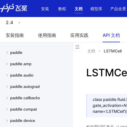
\u200E
安装
教程
文档
模型库
产品全景
2.4
安装指南
使用指南
应用实践
API 文档
文档
LSTMCell
paddle
paddle.amp
LSTMCel
paddle.audio
paddle.autograd
paddle.callbacks
class
paddle.fluid.
gate_activation
=
N
paddle.compat
name
=
'LSTMCell'
)
paddle.device
长短期记忆单元（Long-S