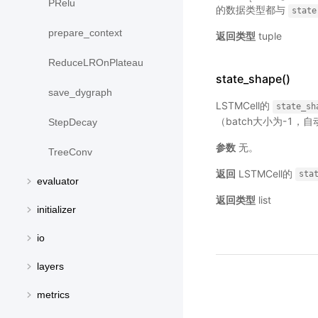
PRelu
的数据类型都与
state
prepare_context
返回类型
tuple
ReduceLROnPlateau
state_shape()
save_dygraph
LSTMCell的
state_sh
（batch大小为-1
StepDecay
参数
无。
TreeConv
返回
LSTMCell的
sta
evaluator
返回类型
list
initializer
io
layers
metrics