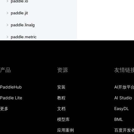
paddle.io
paddle.jit
paddle.linalg
paddle.metric
paddle.nn
paddle.onnx
产品
资源
友情链
paddle.optimizer
paddle.profiler
PaddleHub
安装
AI开放平
paddle.regularizer
Paddle Lite
教程
AI Studio
更多
文档
EasyDL
paddle.signal
模型库
BML
paddle.sparse
应用案例
百度开发
paddle.static