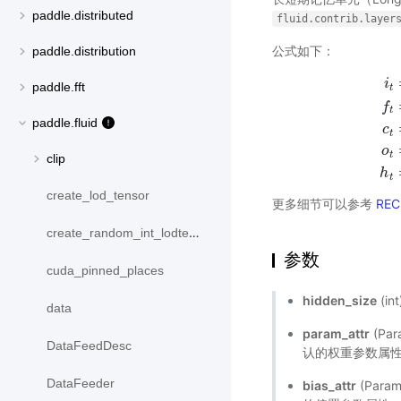
paddle.distributed
fluid.contrib.layer
公式如下：
paddle.distribution
i
paddle.fft
t
f
t
paddle.fluid
i
t
=
a
c
t
o
t
clip
h
t
create_lod_tensor
更多细节可以参考
REC
create_random_int_lodtensor
参数
cuda_pinned_places
hidden_size
(i
data
param_attr
(Pa
DataFeedDesc
认的权重参数属
DataFeeder
bias_attr
(Par