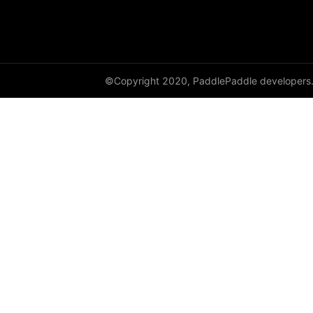
paddle.sysconfig
paddle.text
©Copyright 2020, PaddlePaddle developers
paddle.utils
paddle.version
paddle.vision