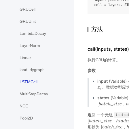
cell
=
layers
.
LST
GRUCell
GRUUnit
方法
LambdaDecay
LayerNorm
call(inputs, states)
Linear
执行GRU的计算。
load_dygraph
参数
input
(Variabl
LSTMCell
。数据类型应为f
x
x
t
t
MultiStepDecay
states
(Variab
[
_
[
b
b
a
a
t
t
c
c
h
h
_
s
s
i
z
i
e
z
，
e
h
i
h
d
，
NCE
返回
一个元组
(outpu
Pool2D
[
_
[
b
b
a
a
t
t
c
c
h
h
_
s
s
i
z
i
e
z
，
e
h
i
h
d
d
i
d
e
d
n
e
_
，
[
形状为
[
b
b
a
a
t
t
c
c
h
h
s
i
z
i
z
e
e
，
h
i
，
s