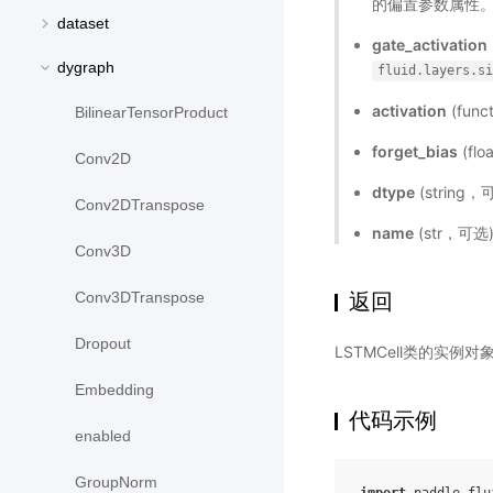
的偏置参数属性
dataset
gate_activation
dygraph
fluid.layers.s
activation
(func
BilinearTensorProduct
forget_bias
(f
Conv2D
dtype
(strin
Conv2DTranspose
name
(str，可
Conv3D
返回
Conv3DTranspose
Dropout
LSTMCell类的实例对
Embedding
代码示例
enabled
GroupNorm
import
paddle.flu