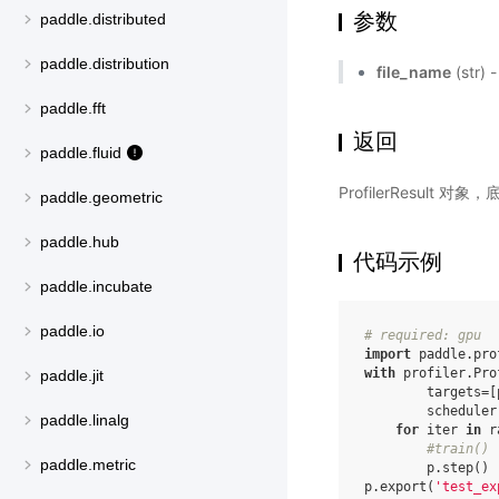
参数
paddle.distributed
paddle.distribution
file_name
(str
paddle.fft
返回
paddle.fluid
ProfilerResult
paddle.geometric
paddle.hub
代码示例
paddle.incubate
paddle.io
# required: gpu
import
paddle.pro
with
profiler
.
Pro
paddle.jit
targets
=
[
scheduler
paddle.linalg
for
iter
in
r
#train()
paddle.metric
p
.
step
()
p
.
export
(
'test_ex