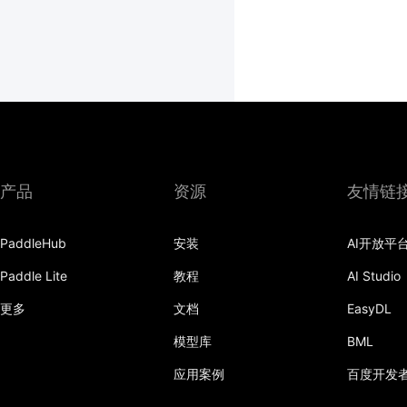
产品
资源
友情链
PaddleHub
安装
AI开放平
Paddle Lite
教程
AI Studio
更多
文档
EasyDL
模型库
BML
应用案例
百度开发