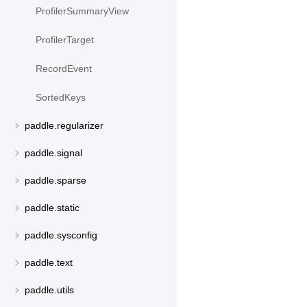
ProfilerSummaryView
ProfilerTarget
RecordEvent
SortedKeys
paddle.regularizer
paddle.signal
paddle.sparse
paddle.static
paddle.sysconfig
paddle.text
paddle.utils