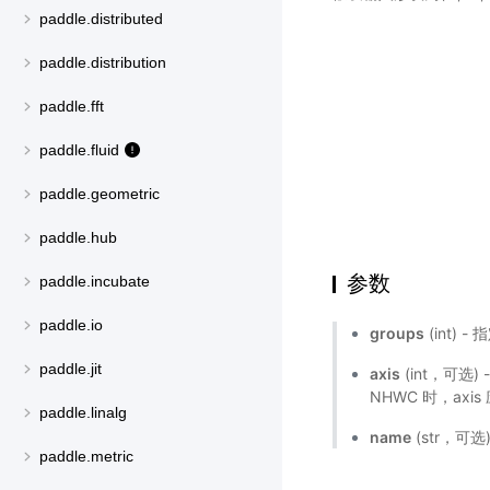
paddle.distributed
paddle.distribution
paddle.fft
paddle.fluid
paddle.geometric
paddle.hub
参数
paddle.incubate
paddle.io
groups
(int)
paddle.jit
axis
(int，可选
NHWC 时，axi
paddle.linalg
name
(str，可
paddle.metric