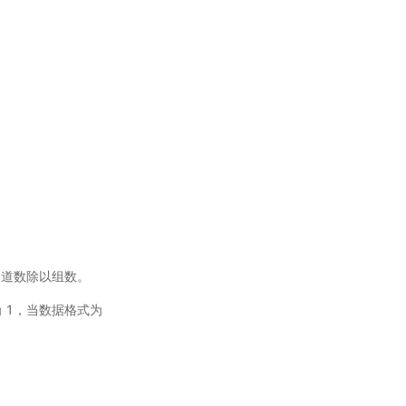
m
_
c
h
a
n
n
e
l
s
0
≤
i
<
n
u
m
_
c
h
a
n
n
e
l
s
g
r
o
u
p
s
0
≤
j
<
s
0
≤
k
<
g
r
o
u
p
s
为通道数除以组数。
置为 1，当数据格式为