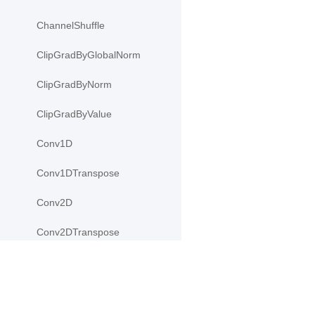
ChannelShuffle
ClipGradByGlobalNorm
ClipGradByNorm
ClipGradByValue
Conv1D
Conv1DTranspose
Conv2D
Conv2DTranspose
Conv3D
Conv3DTranspose
产品
资源