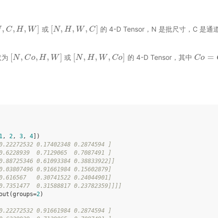
,
,
,
]
[
,
,
,
]
或
的 4-D Tensor，N 是批尺寸，C 
N
,
C
C
,
H
,
W
H
]
W
[
N
N
,
H
H
,
W
,
C
W
]
C
[
,
,
,
]
[
,
,
,
]
=
状为
或
的 4-D Tensor，其中
[
N
N
,
C
C
o
,
H
o
,
W
H
]
W
[
N
N
,
H
H
,
W
,
C
W
o
]
C
o
C
C
o
o
=
C
/
1
,
2
,
3
,
4
])
0.22272532 0.17402348 0.2874594 ]
0.6228939  0.7129065  0.7087491 ]
0.88725346 0.61093384 0.38833922]]
0.03807496 0.91661984 0.15602879]
0.616567   0.30741522 0.24044901]
0.7351477  0.31588817 0.23782359]]]]
out
(
groups
=
2
)
0.22272532 0.91661984 0.2874594 ]