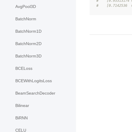
#    [0.95313174 
#    [0.7142536  
AvgPool3D
BatchNorm
BatchNorm1D
BatchNorm2D
BatchNorm3D
BCELoss
BCEWithLogitsLoss
BeamSearchDecoder
Bilinear
BiRNN
CELU