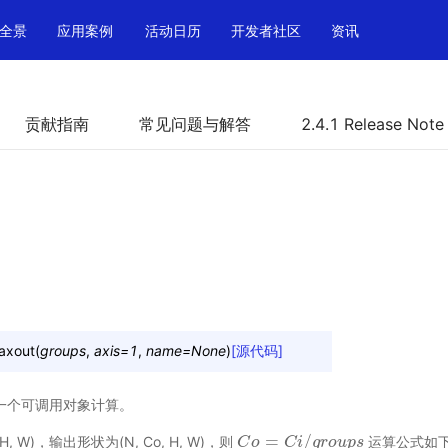
全景
应用案例
活动日历
开发者社区
资讯
贡献指南
常见问题与解答
2.4.1 Release Note
axout
(
groups
,
axis
=
1
,
name
=
None
)
[源代码]
创建一个可调用对象计算。
=
/
H, W)，输出形状为(N, Co, H, W)，则
运算公式如
C
C
o
o
=
C
i
/
g
C
r
o
i
u
p
g
r
s
o
u
p
s