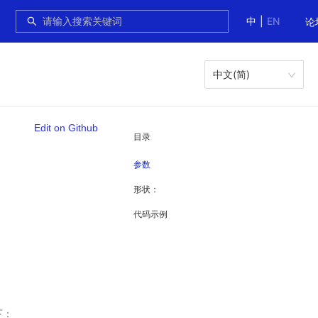
中
|
EN
论
中文(简)
Edit on Github
目录
参数
形状：
代码示例
下：