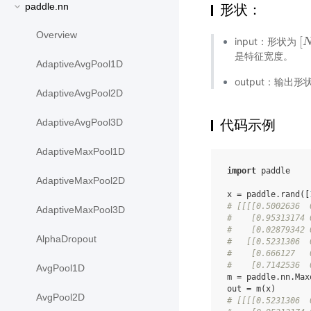
paddle.nn
形状：
Overview
[
input：形状为
[
N
是特征宽度。
AdaptiveAvgPool1D
output：输出形
AdaptiveAvgPool2D
AdaptiveAvgPool3D
代码示例
AdaptiveMaxPool1D
import
paddle
AdaptiveMaxPool2D
x
=
paddle
.
rand
([
# [[[[0.5002636  
AdaptiveMaxPool3D
#    [0.95313174 
#    [0.02879342 
AlphaDropout
#   [[0.5231306  
#    [0.666127   
#    [0.7142536  
AvgPool1D
m
=
paddle
.
nn
.
Max
out
=
m
(
x
)
AvgPool2D
# [[[[0.5231306  