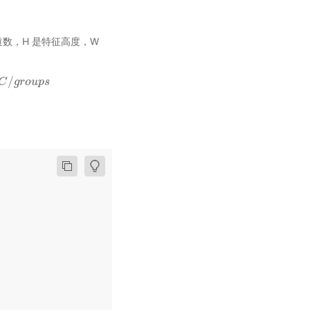
是通道数，H 是特征高度，W
/
g
C
r
o
u
g
p
r
s
o
u
p
s