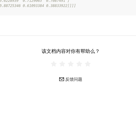
0.6228939  0.7129065  0.7087491 ]
0.88725346 0.61093384 0.38833922]]]]
该文档内容对你有帮助么？
反馈问题