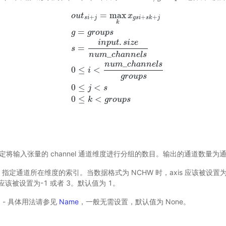
=
max
o
u
t
x
+
+
+
s
i
j
g
s
i
s
k
j
k
=
g
g
r
o
u
p
s
.
i
n
p
u
t
s
i
z
e
=
s
_
n
u
m
c
h
a
n
n
e
l
s
o
u
t
s
i
+
j
=
max
k
x
g
s
i
+
s
k
+
j
g
=
g
r
o
u
p
s
s
=
i
n
p
u
t
.
s
i
z
e
n
u
_
n
u
m
c
h
a
n
n
e
l
s
0
≤
<
i
g
r
o
u
p
s
0
≤
<
j
s
0
≤
<
k
g
r
o
u
p
s
 - 指定将输入张量的 channel 通道维度进行分组的数目。输出的通道数量
) - 指定通道所在维度的索引。当数据格式为 NCHW 时，axis 应该被设
s 应该被设置为-1 或者 3。默认值为 1。
选) - 具体用法请参见
Name
，一般无需设置，默认值为 None。