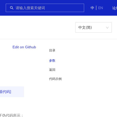
中
|
EN
论
中文(简)
Edit on Github
目录
参数
返回
代码示例
[源代码]
如下伪代码所示：