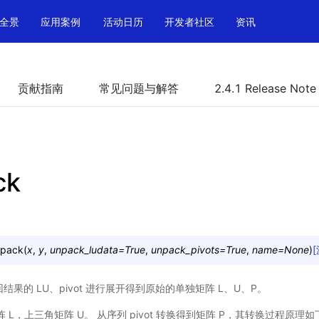
全景
应用案例
活动日历
开发者社区
资讯
贡献指南
常见问题与解答
2.4.1 Release Note
ck
npack
(
x
,
y
,
unpack_ludata
=
True
,
unpack_pivots
=
True
,
name
=
None
)
g.lu 返回结果的 LU、pivot 进行展开得到原始的单独矩阵 L、U、P。
阵 L，上三角矩阵 U。 从序列 pivot 转换得到矩阵 P，其转换过程原理