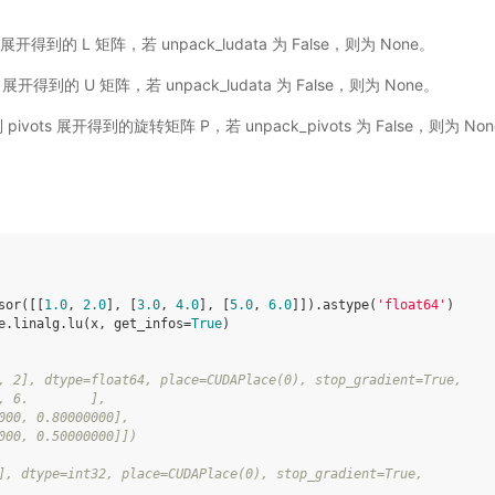
U 展开得到的 L 矩阵，若 unpack_ludata 为 False，则为 None。
U 展开得到的 U 矩阵，若 unpack_ludata 为 False，则为 None。
 pivots 展开得到的旋转矩阵 P，若 unpack_pivots 为 False，则为 No
sor
([[
1.0
,
2.0
],
[
3.0
,
4.0
],
[
5.0
,
6.0
]])
.
astype
(
'float64'
)
e
.
linalg
.
lu
(
x
,
get_infos
=
True
)
, 2], dtype=float64, place=CUDAPlace(0), stop_gradient=True,
, 6.        ],
000, 0.80000000],
000, 0.50000000]])
], dtype=int32, place=CUDAPlace(0), stop_gradient=True,