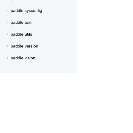
paddle.sysconfig
paddle.text
paddle.utils
paddle.version
paddle.vision
产品
资源
PaddleHub
安装
Paddle Lite
教程