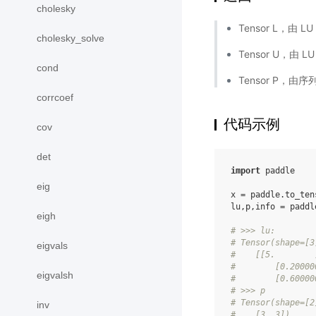
cholesky
Tensor L，由 L
cholesky_solve
Tensor U，由 L
cond
Tensor P，由序列
corrcoef
代码示例
cov
det
import
paddle
eig
x
=
paddle
.
to_ten
lu
,
p
,
info
=
paddl
eigh
# >>> lu:
# Tensor(shape=[3
eigvals
#    [[5.        
#        [0.20000
eigvalsh
#        [0.60000
# >>> p
# Tensor(shape=[2
inv
#    [3, 3])