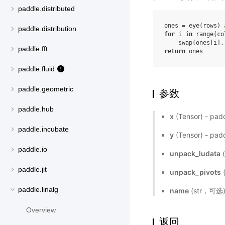
paddle.distributed
ones = eye(rows) 
paddle.distribution
for
 i 
in
 range(col
paddle.fft
return
paddle.fluid
paddle.geometric
参数
paddle.hub
x
(Tensor) - p
paddle.incubate
y
(Tensor) - pa
paddle.io
unpack_ludata
paddle.jit
unpack_pivots
paddle.linalg
name
(str，可
Overview
返回