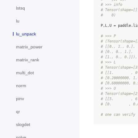
# >>> info
lstsq
# Tensor(shape=[]
#    0)
lu
P
,
L
,
U
=
paddle
.
li
lu_unpack
# >>> P
# (Tensor(shape=[
# [[0., 1., 0.],
matrix_power
# [0., 0., 1.],
# [1., 0., 0.]]),
matrix_rank
# >>> L
# Tensor(shape=[3
multi_dot
# [[1.        , 0
# [0.20000000, 1.
# [0.60000000, 0.
norm
# >>> U
# Tensor(shape=[2
pinv
# [[5.        , 6
# [0.        , 0.
qr
# one can verify 
slogdet
solve