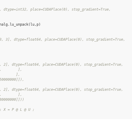
, dtype=int32, place=CUDAPlace(0), stop_gradient=True,
nalg
.
lu_unpack
(
lu
,
p
)
3, 3], dtype=float64, place=CUDAPlace(0), stop_gradient=True,
, 2], dtype=float64, place=CUDAPlace(0), stop_gradient=True,
.        ],
        ],
50000000]]),
, 2], dtype=float64, place=CUDAPlace(0), stop_gradient=True,
.        ],
80000000]]))
: X = P @ L @ U ;