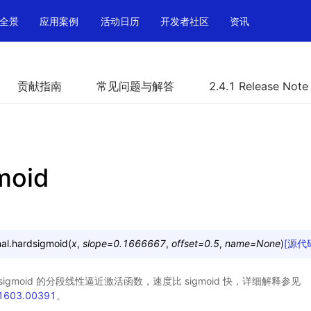
全景
应用案例
活动日历
开发者社区
资讯
贡献指南
常见问题与解答
2.4.1 Release Note
moid
al.
hardsigmoid
(
x
,
slope
=
0.1666667
,
offset
=
0.5
,
name
=
None
)
[源代
活层。sigmoid 的分段线性逼近激活函数，速度比 sigmoid 快，详细解释参见
s/1603.00391
。