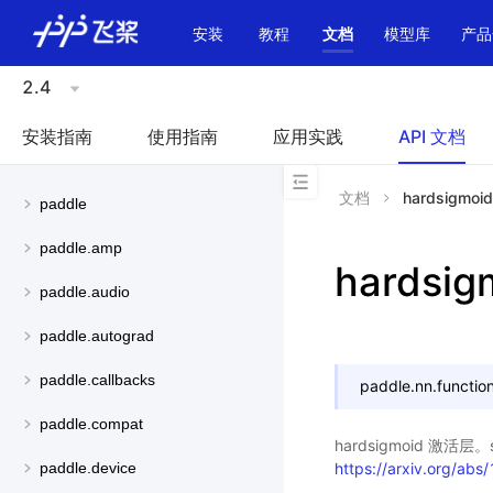
\u200E
安装
教程
文档
模型库
产品
2.4
安装指南
使用指南
应用实践
API 文档
文档
hardsigmoid
paddle
paddle.amp
hardsig
paddle.audio
paddle.autograd
paddle.callbacks
paddle.nn.function
paddle.compat
hardsigmoid 激
https://arxiv.org/ab
paddle.device