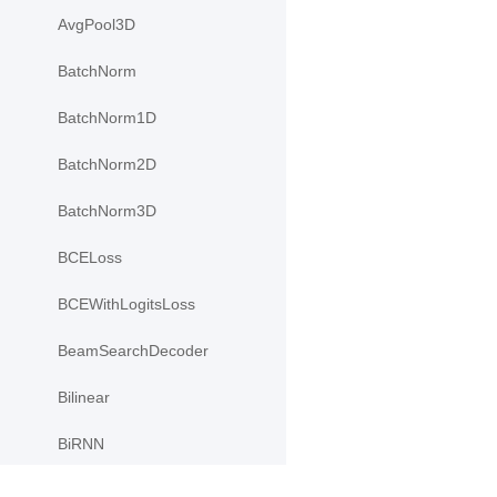
AvgPool3D
BatchNorm
BatchNorm1D
BatchNorm2D
BatchNorm3D
BCELoss
BCEWithLogitsLoss
BeamSearchDecoder
Bilinear
BiRNN
CELU