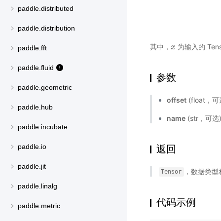
paddle.distributed
paddle.distribution
其中，
为输入的 Tens
x
x
paddle.fft
paddle.fluid
参数
paddle.geometric
offset
(float，
paddle.hub
name
(str，可
paddle.incubate
paddle.io
返回
paddle.jit
，数据类型
Tensor
paddle.linalg
代码示例
paddle.metric