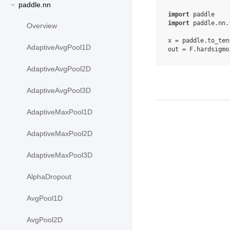
paddle.nn
import
paddle
import
paddle.nn.
Overview
x
=
paddle
.
to_ten
AdaptiveAvgPool1D
out
=
F
.
hardsigmo
AdaptiveAvgPool2D
AdaptiveAvgPool3D
AdaptiveMaxPool1D
AdaptiveMaxPool2D
AdaptiveMaxPool3D
AlphaDropout
AvgPool1D
AvgPool2D