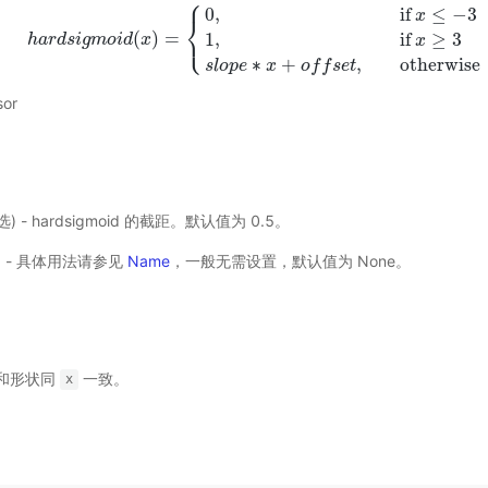
⎧
0
,
if
≤
−
3
x
⎨
⎩
(
)
=
1
,
if
≥
3
h
a
h
r
a
d
r
d
s
s
i
i
g
g
m
m
o
o
i
i
d
d
(
x
x
)
=
{
0
,
if
x
≤
−
3
1
,
if
x
≥
3
s
l
o
p
e
∗
x
+
o
f
f
s
e
t
,
otherwise
x
∗
+
,
otherwise
s
l
o
p
e
x
o
f
f
s
e
t
or
可选) - hardsigmoid 的截距。默认值为 0.5。
选) - 具体用法请参见
Name
，一般无需设置，默认值为 None。
和形状同
一致。
x