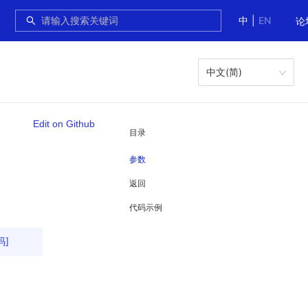
中
|
EN
论
中文(简)
Edit on Github
目录
参数
返回
代码示例
码]