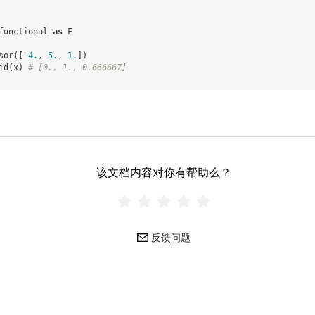
functional
as
F
sor
([
-
4.
,
5.
,
1.
])
id
(
x
)
# [0., 1., 0.666667]
该文档内容对你有帮助么？
反馈问题