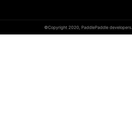
dynamic_lstmp
DynamicRNN
©Copyright 2020, PaddlePaddle developers
edit_distance
elementwise_add
elementwise_div
elementwise_floordiv
elementwise_max
elementwise_min
elementwise_mod
elementwise_pow