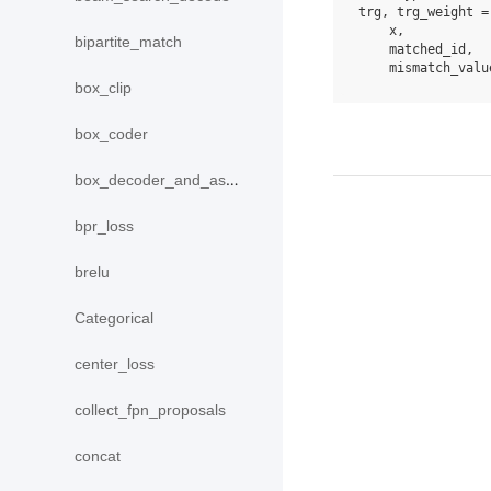
trg
,
trg_weight
=
x
,
bipartite_match
matched_id
,
mismatch_valu
box_clip
box_coder
box_decoder_and_assign
bpr_loss
brelu
Categorical
center_loss
collect_fpn_proposals
concat