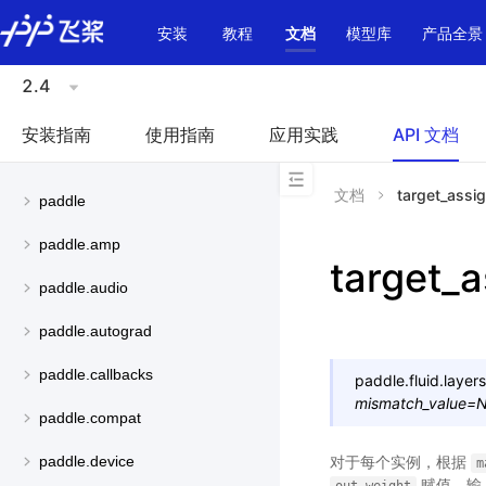
\u200E
安装
教程
文档
模型库
产品全景
2.4
安装指南
使用指南
应用实践
API 文档
文档
target_assi
paddle
paddle.amp
target_a
paddle.audio
paddle.autograd
paddle.callbacks
paddle.fluid.layers
mismatch_value
=
N
paddle.compat
对于每个实例，根据
paddle.device
m
赋值。输