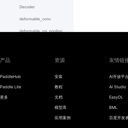
Decoder
deformable_conv
deformable_roi_pooling
density_prior_box
detection_output
产品
资源
友情链
diag
PaddleHub
安装
AI开放平
distribute_fpn_proposals
Paddle Lite
教程
AI Studio
double_buffer
更多
文档
EasyDL
dropout
模型库
BML
dynamic_gru
应用案例
百度开发
dynamic_lstm