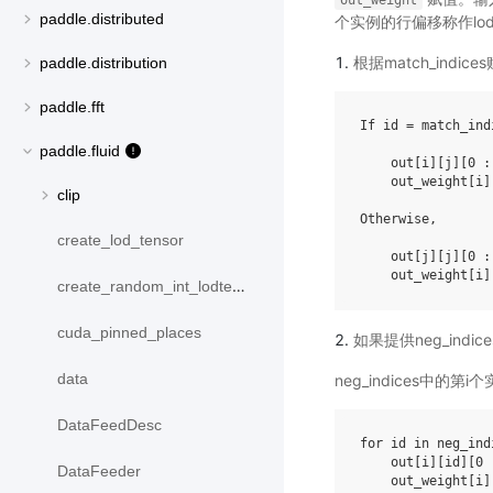
out_weight
paddle.distributed
个实例的行偏移称作lo
根据match_indice
paddle.distribution
paddle.fft
If id = match_ind
paddle.fluid
    out[i][j][0 :
    out_weight[i]
clip
Otherwise,

create_lod_tensor
    out[j][j][0 :
create_random_int_lodtensor
cuda_pinned_places
如果提供neg_ind
data
neg_indices中的第
DataFeedDesc
for id in neg_indi
    out[i][id][0 
DataFeeder