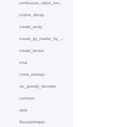
continuous_value_model
cosine_decay
create_array
create_py_reader_by_data
create_tensor
crop
cross_entropy
ctc_greedy_decoder
cumsum
data
DecodeHelper