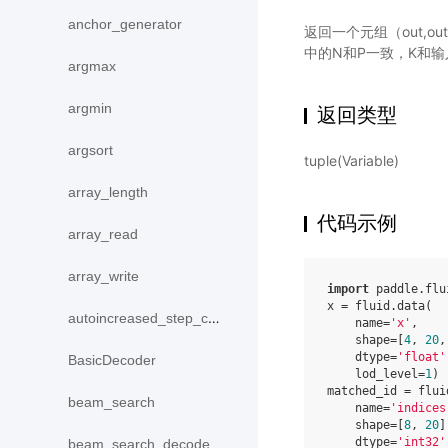
anchor_generator
返回一个元组（out,ou
中的N和P一致，K和输
argmax
argmin
返回类型
argsort
tuple(Variable)
array_length
代码示例
array_read
array_write
import
paddle.flu
x
=
fluid
.
data
(
autoincreased_step_counter
name
=
'x'
,
shape
=
[
4
,
20
,
dtype
=
'float'
BasicDecoder
lod_level
=
1
)
matched_id
=
flui
beam_search
name
=
'indices
shape
=
[
8
,
20
]
dtype
=
'int32'
beam_search_decode