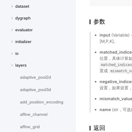
dataset
dygraph
参数
evaluator
input
(Variab
[M,P,K]。
initializer
matched_indice
io
位置，具体计算如
matched_indice
layers
置成
mismatch_v
adaptive_pool2d
negative_indice
设置，如果设置
adaptive_pool3d
mismatch_valu
add_position_encoding
name
(str，可
affine_channel
返回
affine_grid