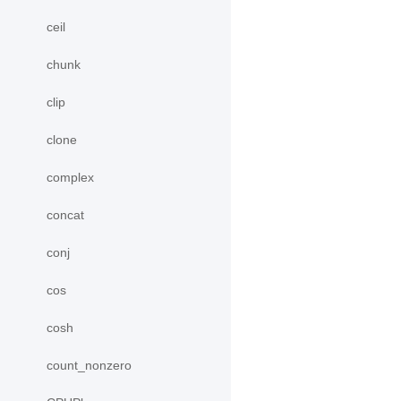
ceil
chunk
clip
clone
complex
concat
conj
cos
cosh
count_nonzero