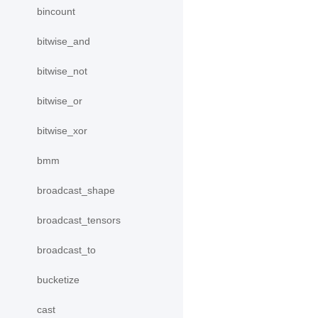
bincount
bitwise_and
bitwise_not
bitwise_or
bitwise_xor
bmm
broadcast_shape
broadcast_tensors
broadcast_to
bucketize
cast