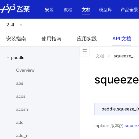
\u200E
安装
教程
文档
模型库
产品全景
2.4
安装指南
使用指南
应用实践
API 文档
文档
squeeze_
paddle
Overview
squeeze
abs
acos
paddle.
squeeze_
(
acosh
add
Inplace 版本的
squee
add_n