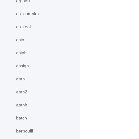
argsort
as_complex
as_real
asin
asinh
assign
atan
atan2
atanh
batch
bernoulli