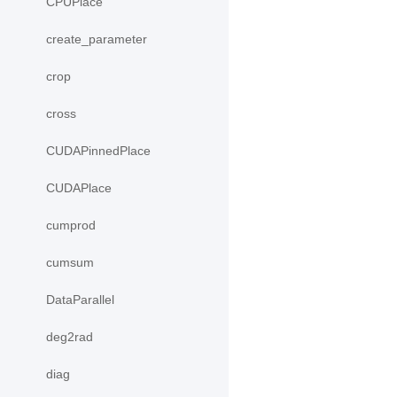
CPUPlace
create_parameter
crop
cross
CUDAPinnedPlace
CUDAPlace
cumprod
cumsum
DataParallel
deg2rad
diag