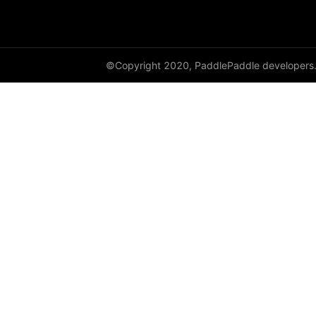
empty_like
enable_static
©Copyright 2020, PaddlePaddle developers
equal
equal_all
erf
erfinv
erfinv_
exp
expand
expand_as