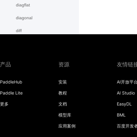
diagflat
diagonal
diff
digamma
disable_signal_handler
产品
资源
友情链
disable_static
PaddleHub
安装
AI开放平
dist
Paddle Lite
教程
AI Studio
divide
更多
文档
EasyDL
dot
模型库
BML
einsum
应用案例
百度开发
empty