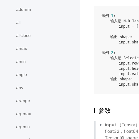
addmm
示例 
1
:

    输入是 N-D Ten
all
        input = [
allclose
    输出 shape:

        input.sha
amax
示例 
2
:

    输入是 Selecte
amin
        input.row
        input.hei
        input.val
angle
    输出 shape:

        input.sha
any
arange
参数
argmax
input
（Tensor）
argmin
float32，flo
Tensor 的 shap