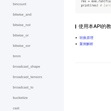
res
=
exe
.
run
(
flu
bincount
print
(
res
)
# [arr
bitwise_and
bitwise_not
使用本API的
bitwise_or
转换原理
案例解析
bitwise_xor
bmm
broadcast_shape
broadcast_tensors
broadcast_to
bucketize
cast