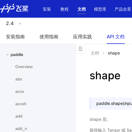
\u200E
安装
教程
文档
模型库
产品全景
2.4
安装指南
使用指南
应用实践
API 文档
文档
shape
paddle
Overview
shape
abs
acos
paddle.
shape
(
inp
acosh
add
shape 层。
add_n
获得输入 Tensor 或 Sel