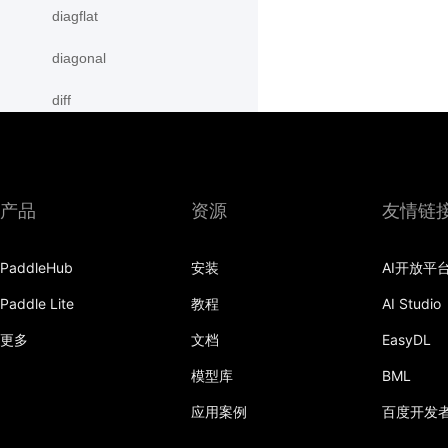
diagflat
diagonal
diff
digamma
disable_signal_handler
产品
资源
友情链
disable_static
PaddleHub
安装
AI开放平
dist
Paddle Lite
教程
AI Studio
divide
更多
文档
EasyDL
dot
模型库
BML
einsum
应用案例
百度开发
empty