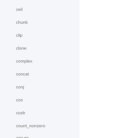
ceil
chunk
clip
clone
complex
concat
conj
cos
cosh
count_nonzero