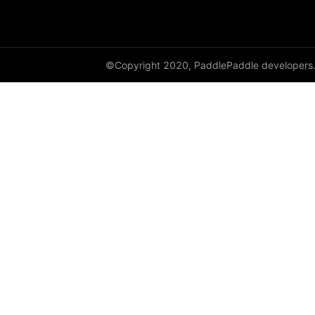
empty_like
enable_static
©Copyright 2020, PaddlePaddle developers
equal
equal_all
erf
erfinv
erfinv_
exp
expand
expand_as