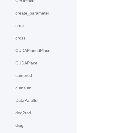
CPUPlace
create_parameter
crop
cross
CUDAPinnedPlace
CUDAPlace
cumprod
cumsum
DataParallel
deg2rad
diag