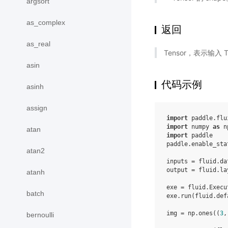
argsort
as_complex
返回
as_real
Tensor，表示输入 Ten
asin
代码示例
asinh
assign
import
paddle.flu
import
numpy
as
n
atan
import
paddle
paddle
.
enable_sta
atan2
inputs
=
fluid
.
da
output
=
fluid
.
la
atanh
exe
=
fluid
.
Execu
batch
exe
.
run
(
fluid
.
def
img
=
np
.
ones
((
3
,
bernoulli