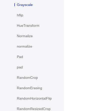
Grayscale
hflip
HueTransform
Normalize
normalize
Pad
pad
RandomCrop
RandomErasing
RandomHorizontalFlip
RandomResizedCrop