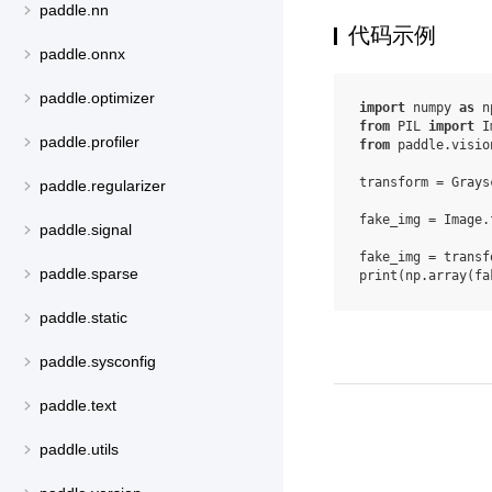
paddle.nn
代码示例
paddle.onnx
paddle.optimizer
import
numpy
as
n
from
PIL
import
I
paddle.profiler
from
paddle.visio
transform
=
Grays
paddle.regularizer
fake_img
=
Image
.
paddle.signal
fake_img
=
transf
paddle.sparse
print
(
np
.
array
(
fa
paddle.static
paddle.sysconfig
paddle.text
paddle.utils