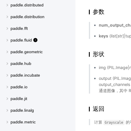
paddle.distributed
参数
paddle.distribution
num_output_ch
paddle.fft
keys
(list[str]|
paddle.fluid
paddle.geometric
形状
paddle.hub
img (PIL.Ima
paddle.incubate
output (PIL.
output_chann
paddle.io
通道图像，其中 
paddle.jit
返回
paddle.linalg
计算
的
paddle.metric
Grayscale