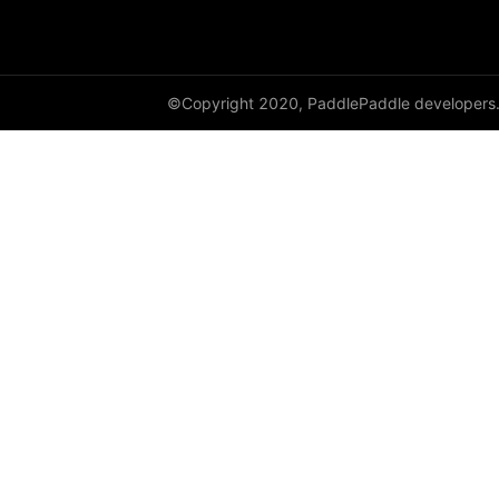
vflip
©Copyright 2020, PaddlePaddle developers