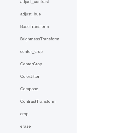
adjust_contrast
adjust_hue
BaseTransform
BrightnessTransform
center_crop
CenterCrop
ColorJitter
Compose
ContrastTransform
crop
erase