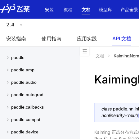
\u200E
安装
教程
文档
模型库
产品全景
2.4
安装指南
使用指南
应用实践
API 文档
文档
KaimingNor
paddle
paddle.amp
Kaiming
paddle.audio
paddle.autograd
paddle.callbacks
class
paddle.nn.init
nonlinearity
=
'relu'
)
paddle.compat
Kaiming 正态分布方式
paddle.device
Ren 和 Jian Sun 