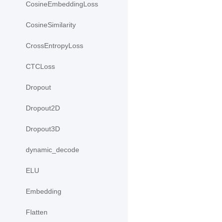
CosineEmbeddingLoss
CosineSimilarity
CrossEntropyLoss
CTCLoss
Dropout
Dropout2D
Dropout3D
dynamic_decode
ELU
Embedding
Flatten