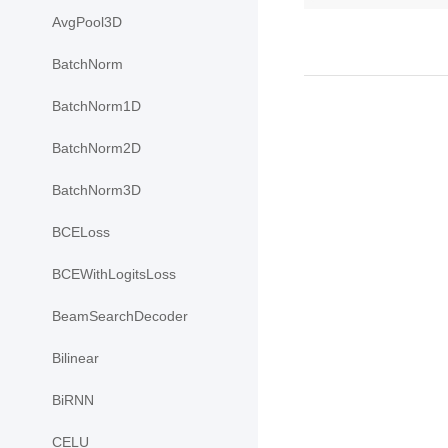
AvgPool3D
BatchNorm
BatchNorm1D
BatchNorm2D
BatchNorm3D
BCELoss
BCEWithLogitsLoss
BeamSearchDecoder
Bilinear
BiRNN
CELU