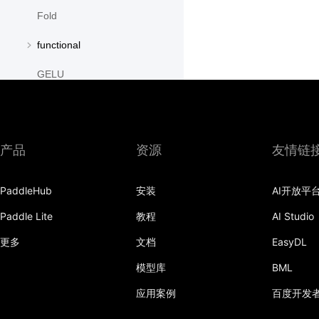
Fold
functional
GELU
GroupNorm
GRU
产品
资源
友情链
GRUCell
PaddleHub
安装
AI开放平
Hardshrink
Paddle Lite
教程
AI Studio
Hardsigmoid
更多
文档
EasyDL
Hardswish
模型库
BML
Hardtanh
应用案例
百度开发
HingeEmbeddingLoss