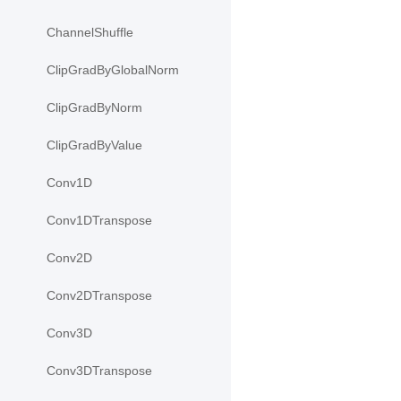
ChannelShuffle
ClipGradByGlobalNorm
ClipGradByNorm
ClipGradByValue
Conv1D
Conv1DTranspose
Conv2D
Conv2DTranspose
Conv3D
Conv3DTranspose