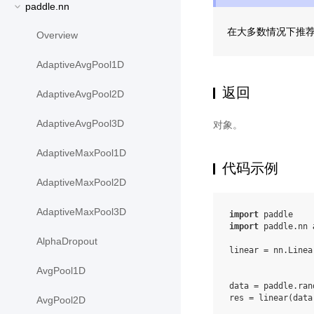
paddle.nn
在大多数情况下推荐设置 
Overview
AdaptiveAvgPool1D
返回
AdaptiveAvgPool2D
AdaptiveAvgPool3D
对象。
AdaptiveMaxPool1D
代码示例
AdaptiveMaxPool2D
AdaptiveMaxPool3D
import
paddle
import
paddle.nn
AlphaDropout
linear
=
nn
.
Linea
AvgPool1D
data
=
paddle
.
ran
res
=
linear
(
data
AvgPool2D