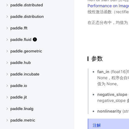
paddle.distributed
Performance on Image
线性激活函数（rectifier 
paddle.distribution
在正态分布中，均值为
paddle.fft
paddle.fluid
paddle.geometric
参数
paddle.hub
fan_in
(float16
paddle.incubate
None，程序会自
值为 None。
paddle.io
negative_slope
paddle.jit
negative_sl
paddle.linalg
nonlinearity
(s
paddle.metric
注解