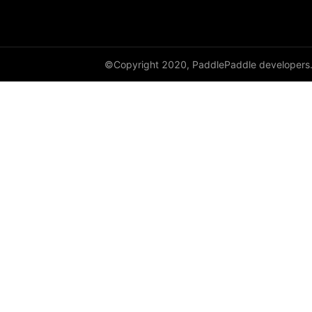
HSigmoidLoss
Identity
©Copyright 2020, PaddlePaddle developers
initializer
Assign
Bilinear
calculate_gain
Constant
Dirac
KaimingNormal
KaimingUniform