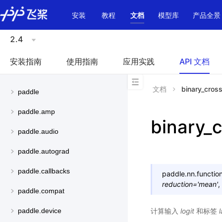
\u200E
安装
教程
文档
模型库
产品全景
2.4
安装指南
使用指南
应用实践
API 文档
文档
binary_cross
paddle
paddle.amp
binary_c
paddle.audio
paddle.autograd
paddle.callbacks
paddle.nn.function
reduction
=
'mean'
,
paddle.compat
计算输入
logit
和标签
paddle.device