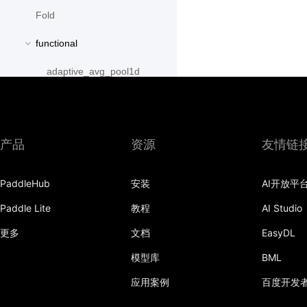
Fold
functional
adaptive_avg_pool1d
adaptive_avg_pool2d
adaptive_avg_pool3d
产品
资源
友情链
adaptive_max_pool1d
PaddleHub
安装
AI开放平
adaptive_max_pool2d
Paddle Lite
教程
AI Studio
adaptive_max_pool3d
更多
文档
EasyDL
affine_grid
模型库
BML
alpha_dropout
应用案例
百度开发
avg_pool1d