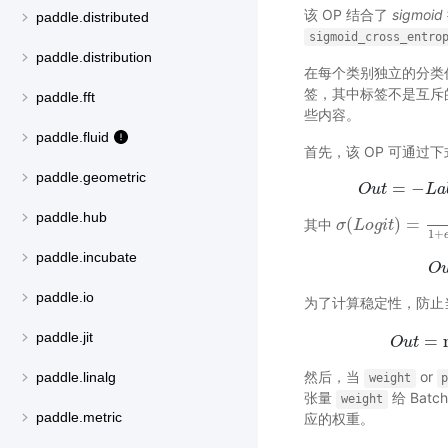
该 OP 结合了
sigmoid
paddle.distributed
sigmoid_cross_entro
paddle.distribution
在每个类别独立的分类
签，其中标签不是互斥
paddle.fft
些内容。
paddle.fluid
首先，该 OP 可通过
paddle.geometric
=
−
O
u
t
O
L
u
a
t
paddle.hub
(
)
=
其中
σ
σ
(
L
L
o
o
g
g
i
t
i
)
=
t
1
1
+
e
−
1
+
paddle.incubate
O
paddle.io
为了计算稳定性，防止
paddle.jit
=
O
u
t
然后，当
or
paddle.linalg
weight
张量
给 Ba
weight
paddle.metric
应的权重。