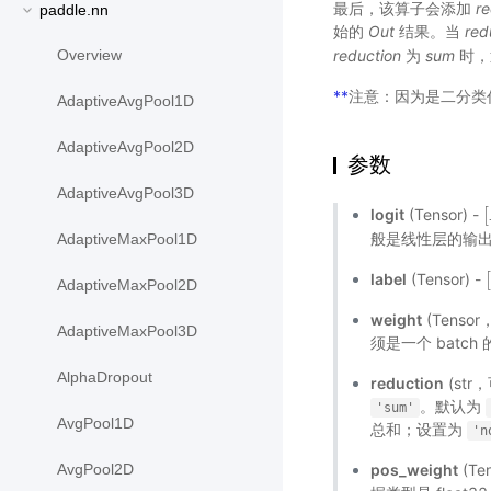
最后，该算子会添加
r
paddle.nn
始的
Out
结果。当
red
reduction
为
sum
时，
Overview
**
注意：因为是二分类任
AdaptiveAvgPool1D
AdaptiveAvgPool2D
参数
AdaptiveAvgPool3D
[
logit
(Tensor) -
[
般是线性层的输
AdaptiveMaxPool1D
label
(Tensor) -
AdaptiveMaxPool2D
weight
(Tens
AdaptiveMaxPool3D
须是一个 batch
AlphaDropout
reduction
(st
。默认为
'sum'
AvgPool1D
总和；设置为
'n
pos_weight
(T
AvgPool2D