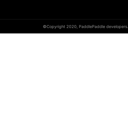
avg_pool2d
avg_pool3d
©Copyright 2020, PaddlePaddle developers
batch_norm
bilinear
binary_cross_entropy
binary_cross_entropy_with_logits
celu
channel_shuffle
class_center_sample
conv1d