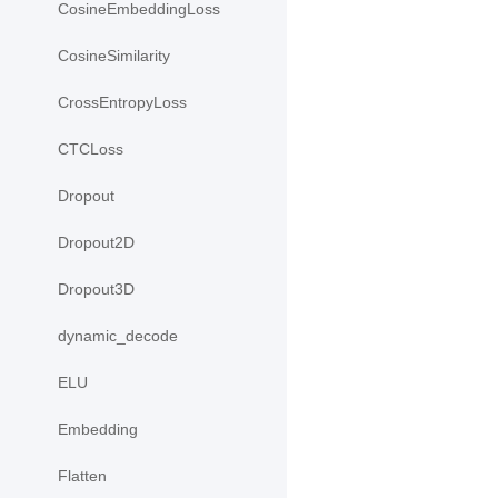
CosineEmbeddingLoss
CosineSimilarity
CrossEntropyLoss
CTCLoss
Dropout
Dropout2D
Dropout3D
dynamic_decode
ELU
Embedding
Flatten