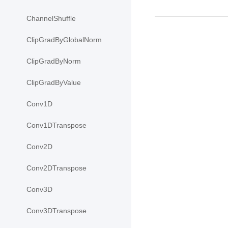
ChannelShuffle
ClipGradByGlobalNorm
ClipGradByNorm
ClipGradByValue
Conv1D
Conv1DTranspose
Conv2D
Conv2DTranspose
Conv3D
Conv3DTranspose