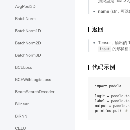
据类型是 float3
AvgPool3D
name
(str，可
BatchNorm
返回
BatchNorm1D
Tensor，输出的 
BatchNorm2D
的形状相
input
BatchNorm3D
代码示例
BCELoss
BCEWithLogitsLoss
import
paddle
BeamSearchDecoder
logit
=
paddle
.
to
label
=
paddle
.
to
Bilinear
output
=
paddle
.
n
print
(
output
)
# 
BiRNN
CELU