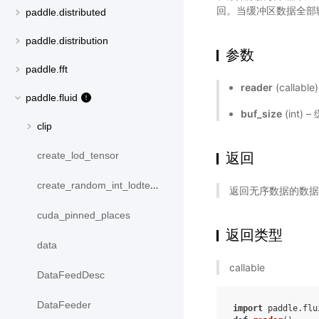
回。当缓冲区数据全部
paddle.distributed
paddle.distribution
参数
paddle.fft
reader
(callab
paddle.fluid
buf_size
(int
clip
返回
create_lod_tensor
create_random_int_lodtensor
返回无序数据的数据
cuda_pinned_places
返回类型
data
callable
DataFeedDesc
DataFeeder
import
paddle.flu