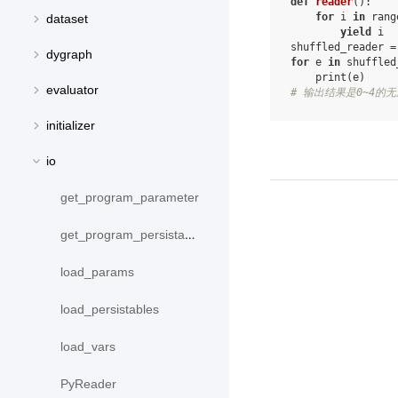
def
reader
():
for
i
in
rang
dataset
yield
i
shuffled_reader
=
dygraph
for
e
in
shuffled
print
(
e
)
evaluator
# 输出结果是0~4的
initializer
io
get_program_parameter
get_program_persistable_vars
load_params
load_persistables
load_vars
PyReader