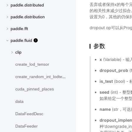
丢弃或者保持x的每个元
paddle.distributed
的相关性来减少过拟合。
设置为0，其他的仍保
paddle.distribution
dropout op可以从
paddle.fft
paddle.fluid
参数
clip
x
(Variable) 
create_lod_tensor
dropout_prob
(
create_random_int_lodtensor
is_test
(bool)
cuda_pinned_places
seed
(int) 
如果给定一个整
data
name
(str，可
DataFeedDesc
dropout_implem
种'downgrade_i
DataFeeder