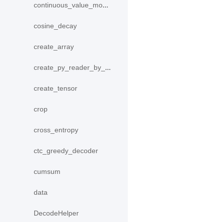
continuous_value_model
cosine_decay
create_array
create_py_reader_by_data
create_tensor
crop
cross_entropy
ctc_greedy_decoder
cumsum
data
DecodeHelper