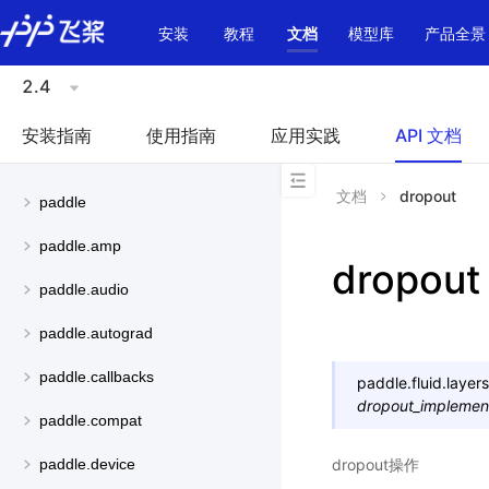
\u200E
安装
教程
文档
模型库
产品全景
2.4
安装指南
使用指南
应用实践
API 文档
文档
dropout
paddle
paddle.amp
dropout
paddle.audio
paddle.autograd
paddle.callbacks
paddle.fluid.layers
dropout_implemen
paddle.compat
dropout操作
paddle.device