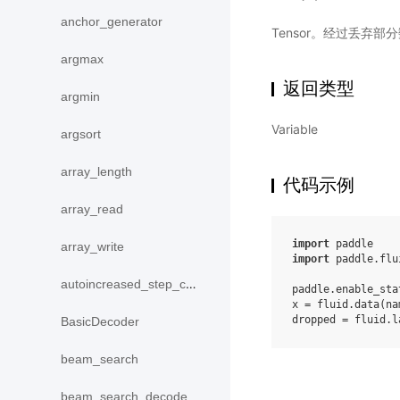
anchor_generator
Tensor。经过丢弃
argmax
返回类型
argmin
Variable
argsort
array_length
代码示例
array_read
import
paddle
array_write
import
paddle.flu
autoincreased_step_counter
paddle
.
enable_sta
x
=
fluid
.
data
(
na
dropped
=
fluid
.
l
BasicDecoder
beam_search
beam_search_decode