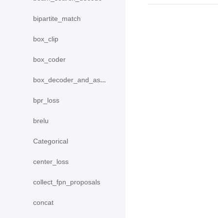
bipartite_match
box_clip
box_coder
box_decoder_and_assign
bpr_loss
brelu
Categorical
center_loss
collect_fpn_proposals
concat