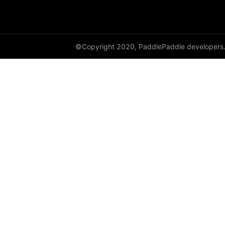
dynamic_lstmp
DynamicRNN
©Copyright 2020, PaddlePaddle developers
edit_distance
elementwise_add
elementwise_div
elementwise_floordiv
elementwise_max
elementwise_min
elementwise_mod
elementwise_pow