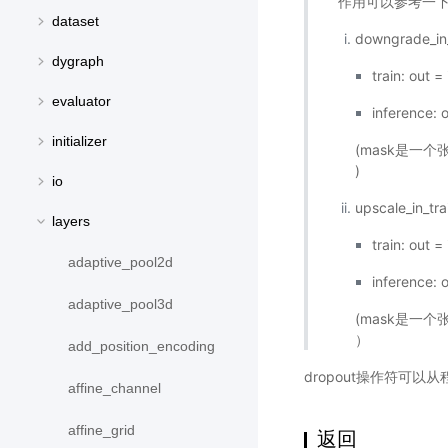
作用可以参考一
dataset
downgrade_
dygraph
train: out =
evaluator
inference: 
initializer
(mask是一
)
io
upscale_in
layers
train: out =
adaptive_pool2d
inference: 
adaptive_pool3d
(mask是一
）
add_position_encoding
dropout操作符可
affine_channel
affine_grid
返回