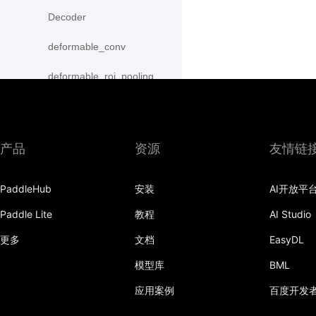
Decoder
deformable_conv
deformable_roi_pooling
density_prior_box
detection_output
产品
资源
友情链
diag
PaddleHub
安装
AI开放平
distribute_fpn_proposals
Paddle Lite
教程
AI Studio
double_buffer
更多
文档
EasyDL
dropout
模型库
BML
dynamic_gru
应用案例
百度开发
dynamic_lstm