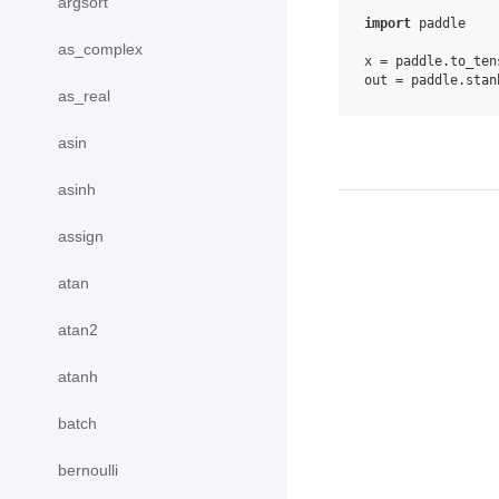
argsort
import
paddle
as_complex
x
=
paddle
.
to_ten
out
=
paddle
.
stan
as_real
asin
asinh
assign
atan
atan2
atanh
batch
bernoulli