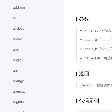
addmm
all
参数
allclose
x
(Tensor) - 输
amax
scale_a
(floa
scale_b
(floa
amin
name
(str，可
angle
any
返回
arange
，数据类型
Tensor
argmax
代码示例
argmin