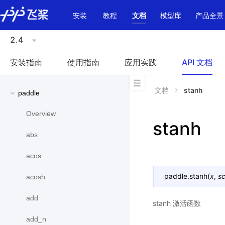
\u200E
安装
教程
文档
模型库
产品全景
2.4
安装指南
使用指南
应用实践
API 文档
文档
stanh
paddle
Overview
stanh
abs
acos
paddle.
stanh
(
x
,
sc
acosh
add
stanh 激活函数
add_n