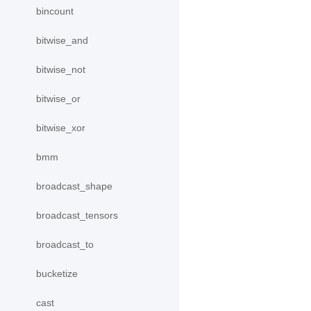
bincount
bitwise_and
bitwise_not
bitwise_or
bitwise_xor
bmm
broadcast_shape
broadcast_tensors
broadcast_to
bucketize
cast