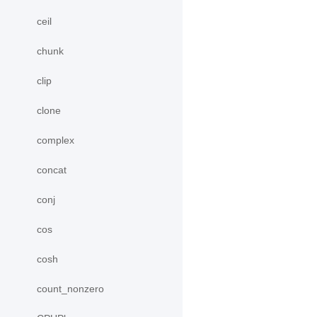
ceil
chunk
clip
clone
complex
concat
conj
cos
cosh
count_nonzero