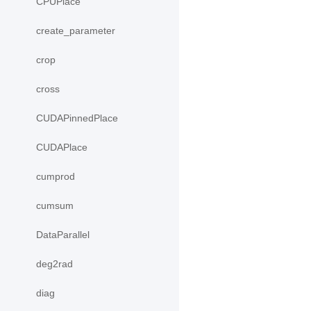
CPUPlace
create_parameter
crop
cross
CUDAPinnedPlace
CUDAPlace
cumprod
cumsum
DataParallel
deg2rad
diag