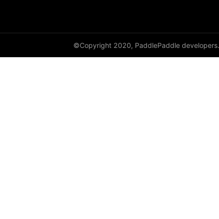
empty_like
enable_static
©Copyright 2020, PaddlePaddle developers
equal
equal_all
erf
erfinv
erfinv_
exp
expand
expand_as