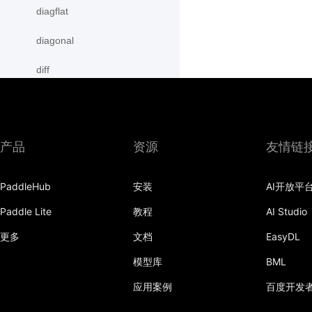
diagflat
diagonal
diff
digamma
disable_signal_handler
产品
资源
友情链
disable_static
PaddleHub
安装
AI开放平
dist
Paddle Lite
教程
AI Studio
divide
更多
文档
EasyDL
dot
模型库
BML
einsum
应用案例
百度开发
empty