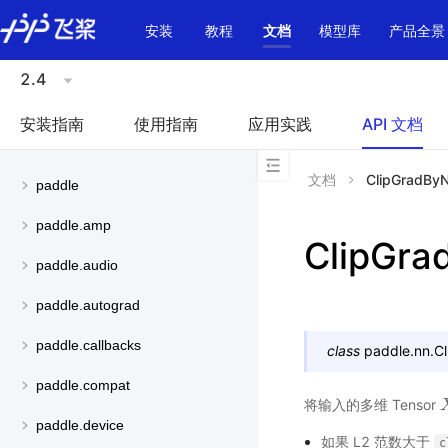
\u200E
安装
教程
文档
模型库
产品全景
2.4
安装指南
使用指南
应用实践
API 文档
文档
ClipGradBy
paddle
paddle.amp
ClipGr
paddle.audio
paddle.autograd
paddle.callbacks
class
paddle.nn.
C
paddle.compat
将输入的多维 Tensor
paddle.device
如果 L2 范数大于
c