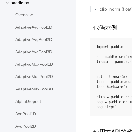
paddle.nn
clip_norm
(fl
Overview
代码示例
AdaptiveAvgPool1D
AdaptiveAvgPool2D
import
paddle
AdaptiveAvgPool3D
x
=
paddle
.
unifor
linear
=
paddle
.
n
AdaptiveMaxPool1D
AdaptiveMaxPool2D
out
=
linear
(
x
)
loss
=
paddle
.
mea
loss
.
backward
()
AdaptiveMaxPool3D
clip
=
paddle
.
nn
.
AlphaDropout
sdg
=
paddle
.
opti
sdg
.
step
()
AvgPool1D
AvgPool2D
使用本API的