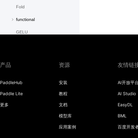
Fold
functional
GELU
GroupNorm
GRU
产品
资源
友情链
GRUCell
PaddleHub
安装
AI开放平
Hardshrink
Paddle Lite
教程
AI Studio
Hardsigmoid
更多
文档
EasyDL
Hardswish
模型库
BML
Hardtanh
应用案例
百度开发
HingeEmbeddingLoss