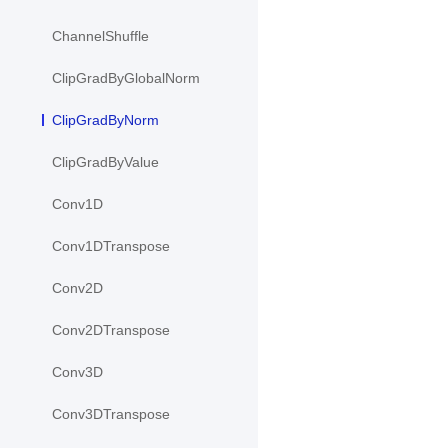
ChannelShuffle
ClipGradByGlobalNorm
ClipGradByNorm
ClipGradByValue
Conv1D
Conv1DTranspose
Conv2D
Conv2DTranspose
Conv3D
Conv3DTranspose