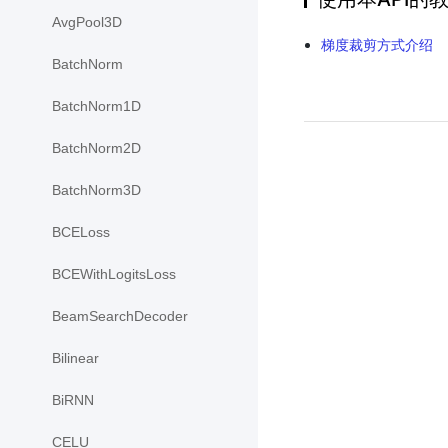
AvgPool3D
梯度裁剪方式介绍
BatchNorm
BatchNorm1D
BatchNorm2D
BatchNorm3D
BCELoss
BCEWithLogitsLoss
BeamSearchDecoder
Bilinear
BiRNN
CELU