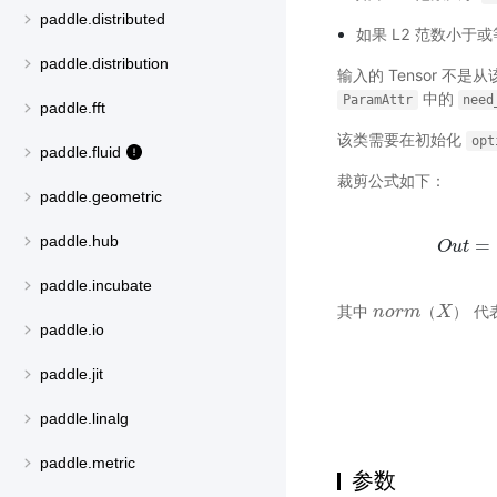
paddle.distributed
如果 L2 范数小于
paddle.distribution
输入的 Tensor 
中的
ParamAttr
need
paddle.fft
该类需要在初始化
opt
paddle.fluid
裁剪公式如下：
paddle.geometric
paddle.hub
=
O
O
u
u
t
=
t
{
X
i
f
paddle.incubate
其中
代
n
n
o
o
r
r
m
m
（
X
）
X
（
）
paddle.io
paddle.jit
paddle.linalg
paddle.metric
参数