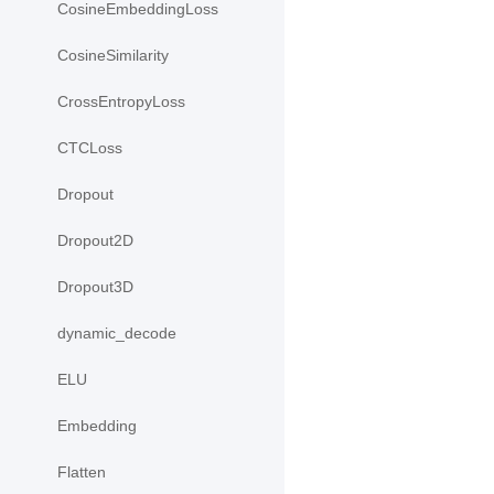
CosineEmbeddingLoss
CosineSimilarity
CrossEntropyLoss
CTCLoss
Dropout
Dropout2D
Dropout3D
dynamic_decode
ELU
Embedding
Flatten