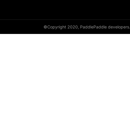
HSigmoidLoss
Identity
©Copyright 2020, PaddlePaddle developers
initializer
InstanceNorm1D
InstanceNorm2D
InstanceNorm3D
KLDivLoss
L1Loss
Layer
LayerDict