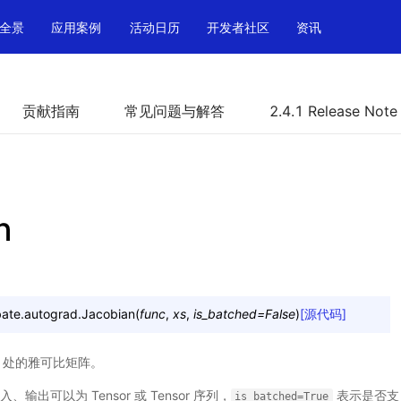
全景
应用案例
活动日历
开发者社区
资讯
贡献指南
常见问题与解答
2.4.1 Release Note
n
ate.autograd.
Jacobian
(
func
,
xs
,
is_batched
=
False
)
[源代码]
处的雅可比矩阵。
、输出可以为 Tensor 或 Tensor 序列，
表示是否支 持
is_batched=True