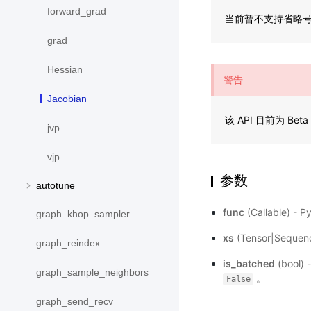
forward_grad
当前暂不支持省略
grad
Hessian
警告
Jacobian
该 API 目前为 
jvp
vjp
参数
autotune
func
(Callable)
graph_khop_sampler
xs
(Tensor|Sequen
graph_reindex
is_batched
(bool) 
graph_sample_neighbors
。
False
graph_send_recv