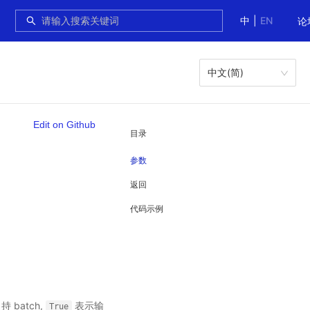
中
|
EN
论
中文(简)
Edit on Github
目录
参数
返回
代码示例
 batch,
表示输
True