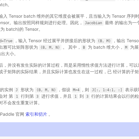
tch。
Tensor batch 维外的其它维度会被展平，且当输入为 Tensor 序列时
ensor。输出按照同样规则进行处理。因此，
最终 的输出为一个二
Jacobian
 batch)的 Tensor。
，输入 Tensor 经过展平并拼接后的形状为
，输出 Ten
d=True
(B,
M)
出雅可比矩阵形状为
。 其中，
为 batch 维大小，
为展
(B,
M,
N)
B
M
输出大小。
后，并没有发生实际的计算过程，而是采用惰性求值方法进行计算，可以
或子矩阵的实际结果，并且实际计算也发生在这一过程，已 经计算的子
的实例
形状为
，假设
, 则
表示获
J
(B,
M,
N)
M>4
J[:,
1:4:1,
:]
会对 第
行到第
进行求值，并且
到
行的计算结果会以行的粒
1
3
1
3
时不会发生重复计算。
addle 官网
索引和切片
。