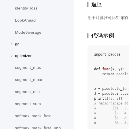
返回
identity_loss
用于计算雅可比矩阵的
LookAhead
ModelAverage
代码示例
nn
import
paddle
optimizer
segment_max
def
func
(
x
,
y
):
return
paddle
segment_mean
x
=
paddle
.
to_ten
segment_min
J
=
paddle
.
incuba
print
(
J
[:,
:])
# Tensor(shape=[4
segment_sum
#        [[1., 3.
#         [2., 4.
softmax_mask_fuse
#         [0., 0.
#         [0., 0.
softmax_mask_fuse_upper_triangle