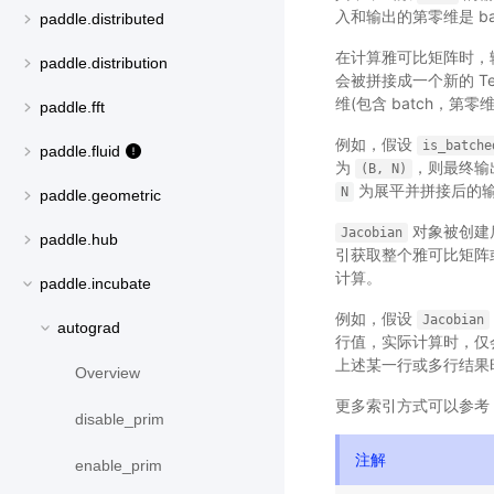
入和输出的第零维是 ba
paddle.distributed
在计算雅可比矩阵时，输入 
paddle.distribution
会被拼接成一个新的 T
维(包含 batch，第零维为
paddle.fft
例如，假设
is_batche
paddle.fluid
为
，则最终输
(B,
N)
为展平并拼接后的
N
paddle.geometric
对象被创建
Jacobian
paddle.hub
引获取整个雅可比矩阵
计算。
paddle.incubate
例如，假设
Jacobian
autograd
行值，实际计算时，仅
上述某一行或多行结果
Overview
更多索引方式可以参考 P
disable_prim
注解
enable_prim