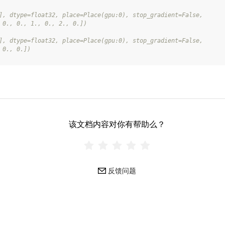
], dtype=float32, place=Place(gpu:0), stop_gradient=False,
 0., 0., 1., 0., 2., 0.])
], dtype=float32, place=Place(gpu:0), stop_gradient=False,
 0., 0.])
该文档内容对你有帮助么？
反馈问题