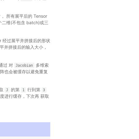
， 所有展平后的 Tensor
维(不包含 batch)或三
sor 经过展平并拼接后的形状
平并拼接后的输入大小，
通过 对
多维索
Jacobian
矩阵也会被缓存以避免重复
取
的第
行到第
J
1
3
度进行缓存，下次再 获取