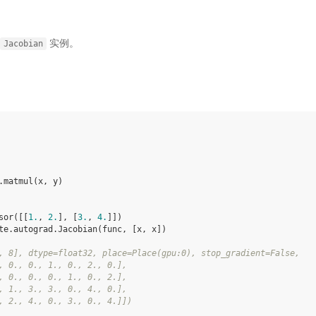
实例。
Jacobian
.
matmul
(
x
,
y
)
sor
([[
1.
,
2.
],
[
3.
,
4.
]])
te
.
autograd
.
Jacobian
(
func
,
[
x
,
x
])
, 8], dtype=float32, place=Place(gpu:0), stop_gradient=False,
, 0., 0., 1., 0., 2., 0.],
, 0., 0., 0., 1., 0., 2.],
, 1., 3., 3., 0., 4., 0.],
, 2., 4., 0., 3., 0., 4.]])