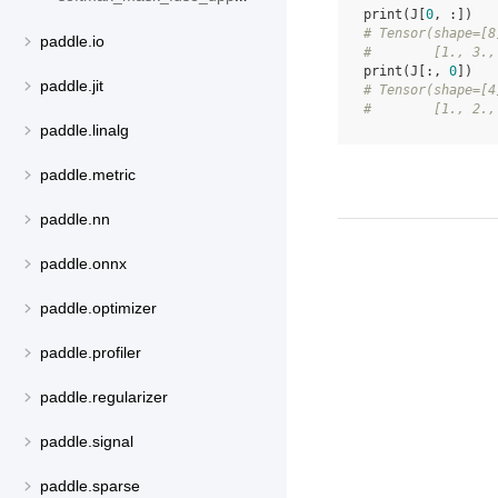
print
(
J
[
0
,
:])
# Tensor(shape=[8
paddle.io
#        [1., 3.,
print
(
J
[:,
0
])
paddle.jit
# Tensor(shape=[4
#        [1., 2.,
paddle.linalg
paddle.metric
paddle.nn
paddle.onnx
paddle.optimizer
paddle.profiler
paddle.regularizer
paddle.signal
paddle.sparse