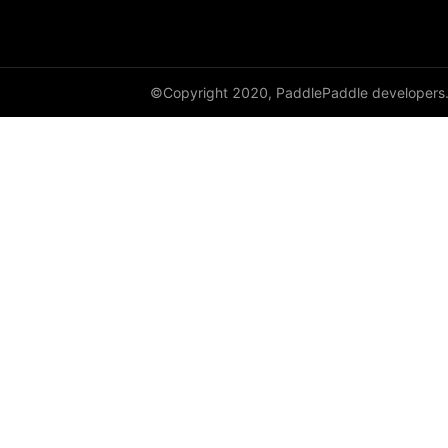
dynamic_lstmp
DynamicRNN
©Copyright 2020, PaddlePaddle developers
edit_distance
elementwise_add
elementwise_div
elementwise_floordiv
elementwise_max
elementwise_min
elementwise_mod
elementwise_pow