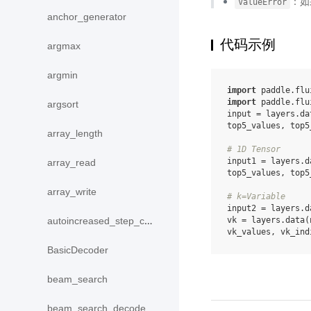
：如
ValueError
anchor_generator
代码示例
argmax
argmin
import
paddle.flu
import
paddle.flu
argsort
input
=
layers
.
da
top5_values
,
top5
array_length
# 1D Tensor
input1
=
layers
.
d
array_read
top5_values
,
top5
array_write
# k=Variable
input2
=
layers
.
d
autoincreased_step_counter
vk
=
layers
.
data
(
vk_values
,
vk_ind
BasicDecoder
beam_search
beam_search_decode