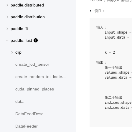
paddle.distributed
例1：
paddle.distribution
输入：

paddle.fft
    input.shape = 
    input.data = 
paddle.fluid
                 
                 
clip
    k = 2

输出：

create_lod_tensor
    第一个输出：

    values.shape 
create_random_int_lodtensor
    values.data =
                 
                 
cuda_pinned_places
    第二个输出：

data
    indices.shape
    indices.data 
                 
DataFeedDesc
DataFeeder