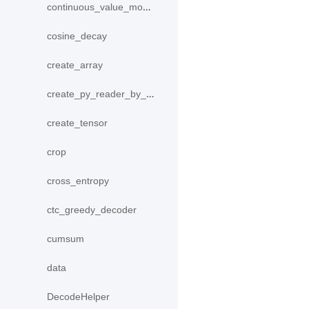
continuous_value_model
cosine_decay
create_array
create_py_reader_by_data
create_tensor
crop
cross_entropy
ctc_greedy_decoder
cumsum
data
DecodeHelper