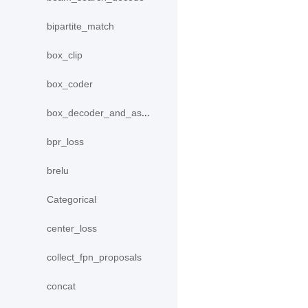
bipartite_match
box_clip
box_coder
box_decoder_and_assign
bpr_loss
brelu
Categorical
center_loss
collect_fpn_proposals
concat