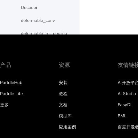
Decoder
deformable_conv
deformable_roi_pooling
density_prior_box
detection_output
产品
资源
友情链
diag
PaddleHub
安装
AI开放平
distribute_fpn_proposals
Paddle Lite
教程
AI Studio
double_buffer
更多
文档
EasyDL
dropout
模型库
BML
dynamic_gru
应用案例
百度开发
dynamic_lstm