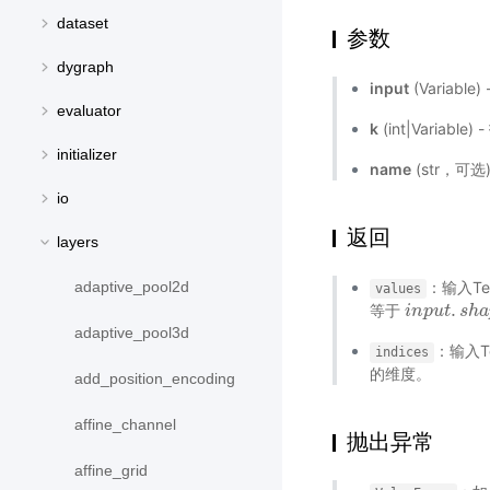
dataset
参数
dygraph
input
(Variabl
evaluator
k
(int|Varia
initializer
name
(str，可
io
返回
layers
：输入Te
adaptive_pool2d
values
.
等于
i
i
n
n
p
p
u
u
t
.
t
s
h
s
a
h
p
a
e
adaptive_pool3d
：输入T
indices
的维度。
add_position_encoding
affine_channel
抛出异常
affine_grid