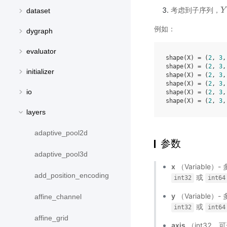
考虑到子序列，
Y
Y
dataset
例如：
dygraph
evaluator
shape(X) = (
2
, 
3
,
shape(X) = (
2
, 
3
,
initializer
shape(X) = (
2
, 
3
,
shape(X) = (
2
, 
3
,
io
shape(X) = (
2
, 
3
,
shape(X) = (
2
, 
3
,
layers
adaptive_pool2d
参数
adaptive_pool3d
x
（Variable）-
add_position_encoding
或
int32
int64
y
（Variable）-
affine_channel
或
int32
int64
affine_grid
axis
（int32，