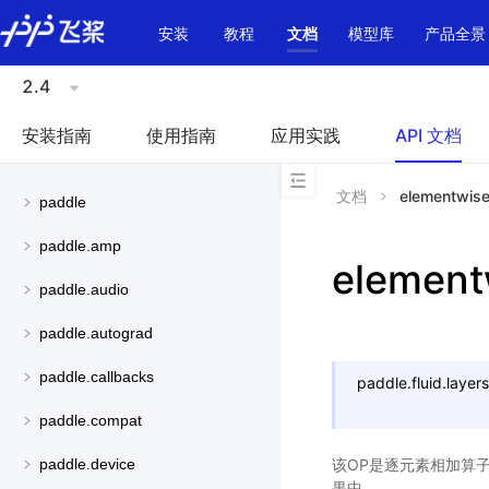
\u200E
安装
教程
文档
模型库
产品全景
2.4
安装指南
使用指南
应用实践
API 文档
文档
elementwis
paddle
paddle.amp
element
paddle.audio
paddle.autograd
paddle.callbacks
paddle.fluid.layers
paddle.compat
该OP是逐元素相加算
paddle.device
果中。