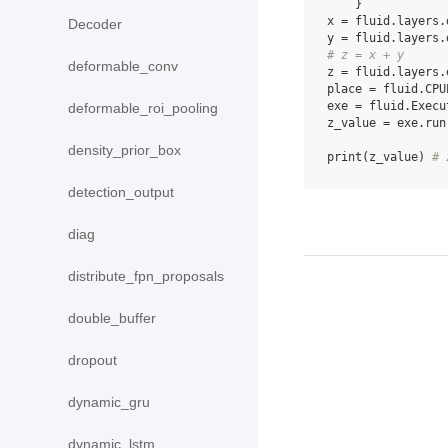
}
x
=
fluid
.
layers
.
Decoder
y
=
fluid
.
layers
.
# z = x + y
deformable_conv
z
=
fluid
.
layers
.
place
=
fluid
.
CPU
exe
=
fluid
.
Execu
deformable_roi_pooling
z_value
=
exe
.
run
density_prior_box
print
(
z_value
)
# 
detection_output
diag
distribute_fpn_proposals
double_buffer
dropout
dynamic_gru
dynamic_lstm