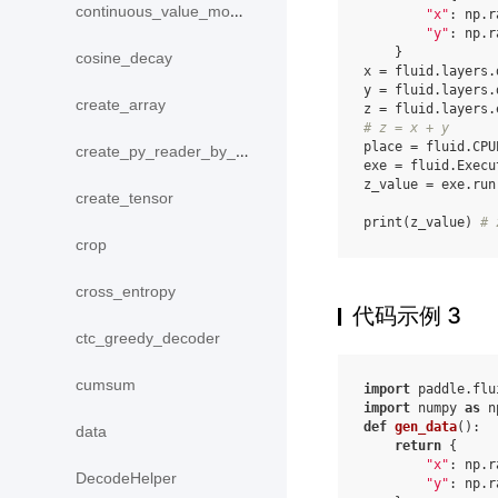
continuous_value_model
"x"
:
np
.
r
"y"
:
np
.
r
}
cosine_decay
x
=
fluid
.
layers
.
y
=
fluid
.
layers
.
create_array
z
=
fluid
.
layers
.
# z = x + y
place
=
fluid
.
CPU
create_py_reader_by_data
exe
=
fluid
.
Execu
z_value
=
exe
.
run
create_tensor
print
(
z_value
)
# 
crop
cross_entropy
代码示例 3
ctc_greedy_decoder
cumsum
import
paddle.flu
import
numpy
as
n
def
gen_data
():
data
return
{
"x"
:
np
.
r
DecodeHelper
"y"
:
np
.
r