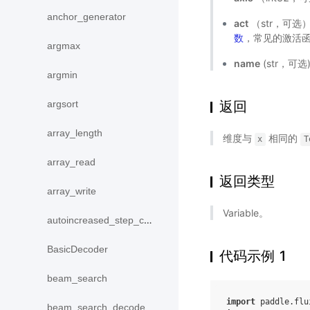
anchor_generator
act
（str，可选
数
，常见的激活
argmax
name
(str，可
argmin
argsort
返回
array_length
维度与
相同的
x
T
array_read
返回类型
array_write
Variable。
autoincreased_step_counter
BasicDecoder
代码示例 1
beam_search
import
paddle.flu
beam_search_decode