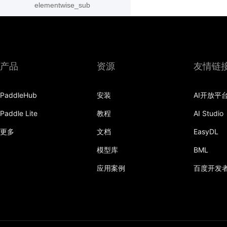
elementwise_sub
elu
embedding
产品
资源
友情链
equal
expand
PaddleHub
安装
AI开放平
expand_as
Paddle Lite
教程
AI Studio
更多
文档
EasyDL
exponential_decay
模型库
BML
eye
应用案例
百度开发
fc
fill_constant
filter_by_instag