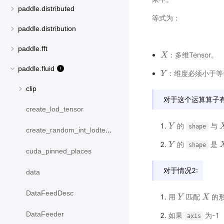
paddle.distributed
等式为：
paddle.distribution
paddle.fft
：多维Tensor。
X
X
paddle.fluid
：维度必须小于等于
Y
Y
clip
对于这个运算算子
create_lod_tensor
的
与
Y
Y
X
shape
create_random_int_lodtensor
的
是
Y
Y
X
shape
cuda_pinned_places
对于情况2:
data
DataFeedDesc
用
匹配
的形
Y
Y
X
X
DataFeeder
如果
为-1
axis