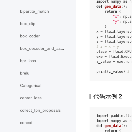
import
numpy
as
n
def
gen_data
():
bipartite_match
return
{
"x"
:
np
.
a
"y"
:
np
.
a
box_clip
}
x
=
fluid
.
layers
.
box_coder
y
=
fluid
.
layers
.
z
=
fluid
.
layers
.
# z = x + y
box_decoder_and_assign
place
=
fluid
.
CPU
exe
=
fluid
.
Execu
bpr_loss
z_value
=
exe
.
run
print
(
z_value
)
# 
brelu
Categorical
代码示例 2
center_loss
collect_fpn_proposals
import
paddle.flu
import
numpy
as
n
concat
def
gen_data
():
return
{