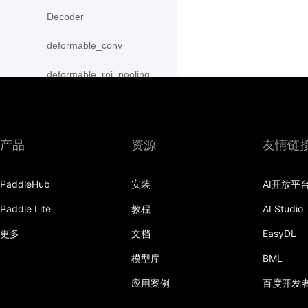
Decoder
deformable_conv
deformable_roi_pooling
density_prior_box
detection_output
产品
资源
友情链
diag
PaddleHub
安装
AI开放平
distribute_fpn_proposals
Paddle Lite
教程
AI Studio
double_buffer
更多
文档
EasyDL
dropout
模型库
BML
dynamic_gru
应用案例
百度开发
dynamic_lstm