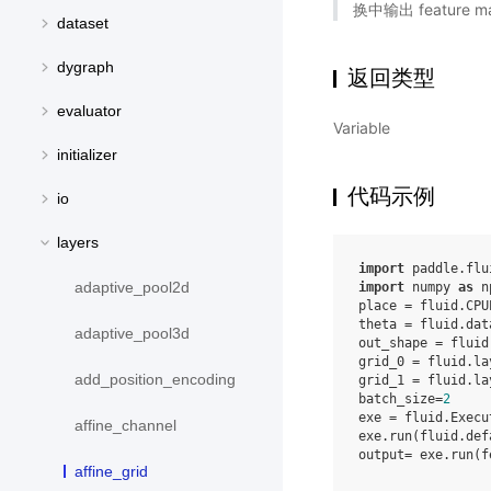
换中输出 feature
dataset
dygraph
返回类型
evaluator
Variable
initializer
代码示例
io
layers
import
paddle.flu
adaptive_pool2d
import
numpy
as
n
place
=
fluid
.
CPU
theta
=
fluid
.
dat
adaptive_pool3d
out_shape
=
fluid
grid_0
=
fluid
.
la
add_position_encoding
grid_1
=
fluid
.
la
batch_size
=
2
exe
=
fluid
.
Execu
affine_channel
exe
.
run
(
fluid
.
def
output
=
exe
.
run
(
f
affine_grid