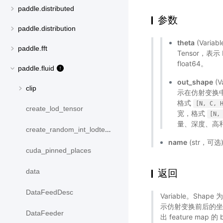
paddle.distributed
参数
paddle.distribution
theta
(Variab
paddle.fft
Tensor，表示 b
float64。
paddle.fluid
out_shape
(V
clip
示在仿射变换中
格式
[N,
C,
create_lod_tensor
宽，格式
[N,
量、深度、高和
create_random_int_lodtensor
name
(str，可
cuda_pinned_places
返回
data
DataFeedDesc
Variable。Shape 
示仿射变换前后的坐标
DataFeeder
出 feature map