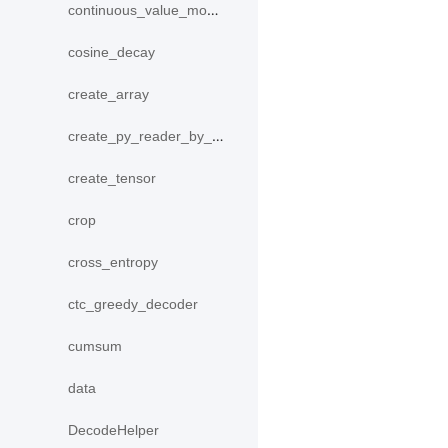
continuous_value_model
cosine_decay
create_array
create_py_reader_by_data
create_tensor
crop
cross_entropy
ctc_greedy_decoder
cumsum
data
DecodeHelper