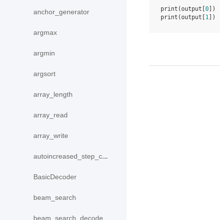
print
(
output
[
0
])
anchor_generator
print
(
output
[
1
])
argmax
argmin
argsort
array_length
array_read
array_write
autoincreased_step_counter
BasicDecoder
beam_search
beam_search_decode