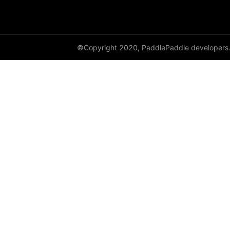
dynamic_lstmp
DynamicRNN
©Copyright 2020, PaddlePaddle developers
edit_distance
elementwise_add
elementwise_div
elementwise_floordiv
elementwise_max
elementwise_min
elementwise_mod
elementwise_pow