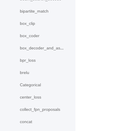
bipartite_match
box_clip
box_coder
box_decoder_and_assign
bpr_loss
brelu
Categorical
center_loss
collect_fpn_proposals
concat