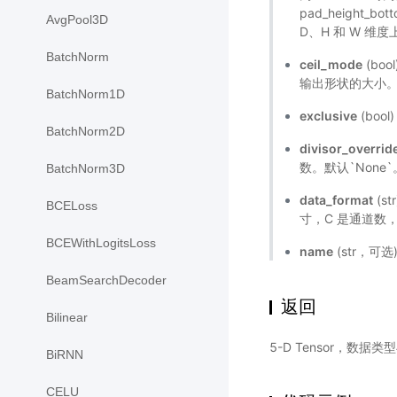
pad_height_bot
AvgPool3D
D、H 和 W 维
BatchNorm
ceil_mode
(bo
输出形状的大小。默
BatchNorm1D
exclusive
(bo
BatchNorm2D
divisor_overrid
数。默认`None`
BatchNorm3D
data_format
(s
BCELoss
寸，C 是通道数，
BCEWithLogitsLoss
name
(str，可
BeamSearchDecoder
返回
Bilinear
5-D Tensor，数据类
BiRNN
CELU