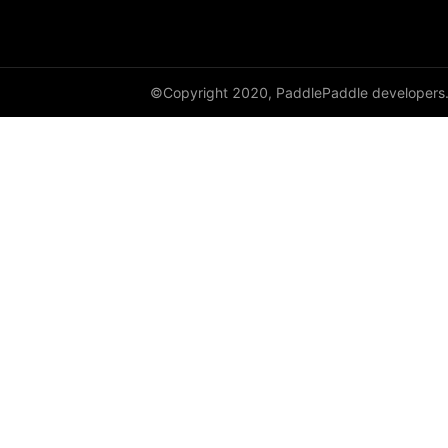
avg_pool2d
avg_pool3d
©Copyright 2020, PaddlePaddle developers
batch_norm
bilinear
binary_cross_entropy
binary_cross_entropy_with_logits
celu
channel_shuffle
class_center_sample
conv1d