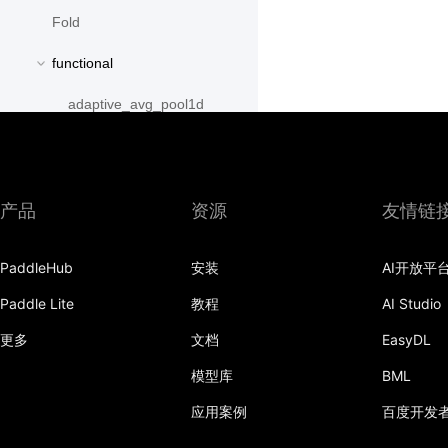
Fold
functional
adaptive_avg_pool1d
adaptive_avg_pool2d
adaptive_avg_pool3d
产品
资源
友情链
adaptive_max_pool1d
PaddleHub
安装
AI开放平
adaptive_max_pool2d
Paddle Lite
教程
AI Studio
adaptive_max_pool3d
更多
文档
EasyDL
affine_grid
模型库
BML
alpha_dropout
应用案例
百度开发
avg_pool1d