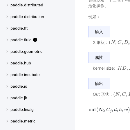
paddle.distributed
池化操作。
例如：
paddle.distribution
paddle.fft
输入：
paddle.fluid
(
,
,
X 形状：
(
N
N
,
C
,
C
D
i
n
D
,
H
i
i
paddle.geometric
属性：
paddle.hub
[
,
kernel_size:
[
K
K
D
D
,
K
H
paddle.incubate
输出：
paddle.io
(
,
,
Out 形状：
(
N
N
,
C
,
C
D
i
n
paddle.jit
out
(
,
,
,
,
paddle.linalg
N
C
d
h
w
i
j
out
(
N
i
,
C
j
,
d
,
h
,
w
)
=
∑
k
=
paddle.metric