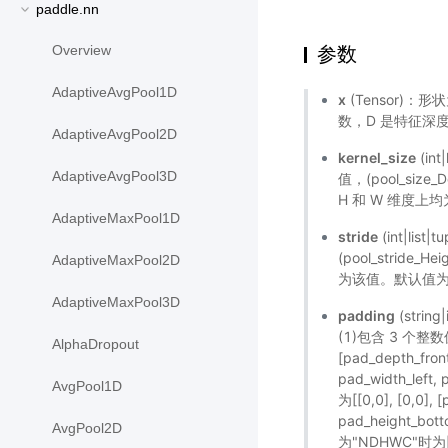
paddle.nn
参数
Overview
AdaptiveAvgPool1D
x
(Tensor)：形状
数，D 是特征深度，
AdaptiveAvgPool2D
kernel_size
(i
AdaptiveAvgPool3D
值，(pool_size_
H 和 W 维度上均
AdaptiveMaxPool1D
stride
(int|l
(pool_stride_
AdaptiveMaxPool2D
为该值。默认值为 ke
AdaptiveMaxPool3D
padding
(stri
(1)包含 3 个整数值
AlphaDropout
[pad_depth_fron
pad_width_lef
AvgPool1D
为[[0,0], [0,0], 
pad_height_bott
AvgPool2D
为"NDHWC"时为[[0,