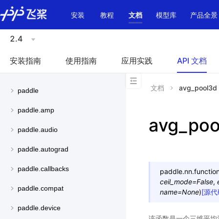
\u200E
安装
教程
文档
模型库
产品全景
2.4
安装指南
使用指南
应用实践
API 文档
文档
avg_pool3d
paddle
paddle.amp
avg_poo
paddle.audio
paddle.autograd
paddle.callbacks
paddle.nn.function
ceil_mode
=
False
,
paddle.compat
name
=
None
)
[源代
paddle.device
该函数是一个三维平均