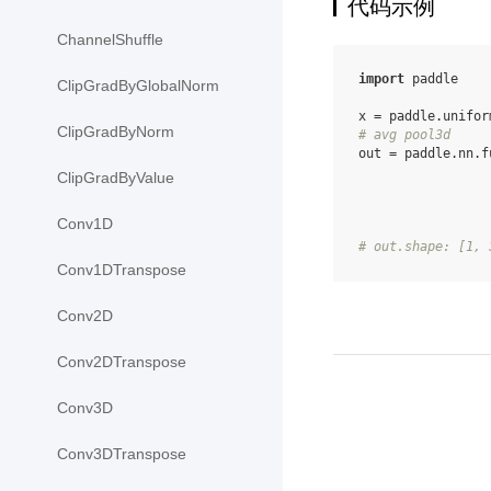
代码示例
ChannelShuffle
import
paddle
ClipGradByGlobalNorm
x
=
paddle
.
unifor
ClipGradByNorm
# avg pool3d
out
=
paddle
.
nn
.
f
ClipGradByValue
Conv1D
# out.shape: [1, 
Conv1DTranspose
Conv2D
Conv2DTranspose
Conv3D
Conv3DTranspose