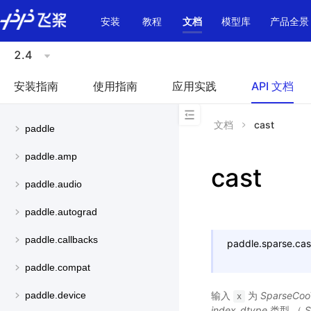
\u200E
安装
教程
文档
模型库
产品全景
2.4
安装指南
使用指南
应用实践
API 文档
文档
cast
paddle
paddle.amp
cast
paddle.audio
paddle.autograd
paddle.callbacks
paddle.sparse.
cas
paddle.compat
输入
为
SparseCoo
paddle.device
x
index_dtype
类型 （
S