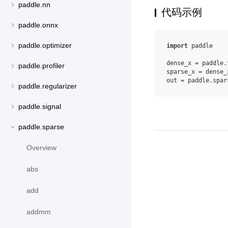
paddle.nn
代码示例
paddle.onnx
paddle.optimizer
import
paddle
dense_x
=
paddle
.
paddle.profiler
sparse_x
=
dense_
out
=
paddle
.
spar
paddle.regularizer
paddle.signal
paddle.sparse
Overview
abs
add
addmm