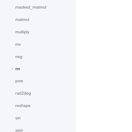
masked_matmul
matmul
multiply
mv
neg
nn
pow
rad2deg
reshape
sin
sinh