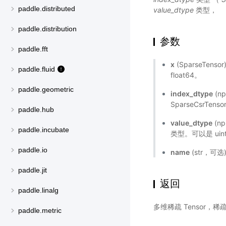
paddle.distributed
value_dtype
类型，
paddle.distribution
参数
paddle.fft
x
(SparseTens
paddle.fluid
float64。
paddle.geometric
index_dtype
(np
SparseCsrTens
paddle.hub
value_dtype
(np
paddle.incubate
类型。可以是 uint8
paddle.io
name
(str，可
paddle.jit
返回
paddle.linalg
多维稀疏 Tensor，
paddle.metric