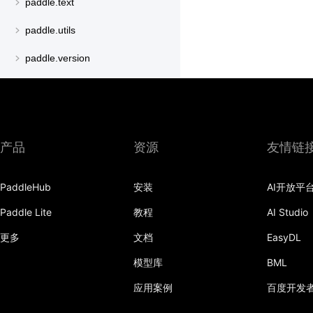
paddle.text
paddle.utils
paddle.version
paddle.vision
产品
资源
友情链
PaddleHub
安装
AI开放平
Paddle Lite
教程
AI Studio
更多
文档
EasyDL
模型库
BML
应用案例
百度开发