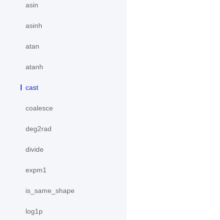
asin
asinh
atan
atanh
cast
coalesce
deg2rad
divide
expm1
is_same_shape
log1p