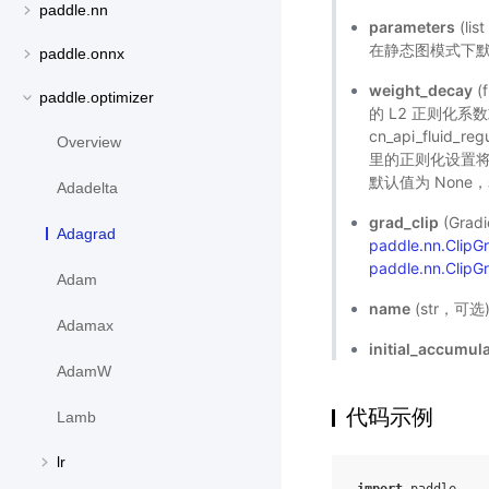
paddle.nn
parameters
(l
在静态图模式下默
paddle.onnx
weight_decay
(
paddle.optimizer
的 L2 正则化
cn_api_fluid_reg
Overview
里的正则化设置将
默认值为 Non
Adadelta
grad_clip
(Gra
Adagrad
paddle.nn.Clip
paddle.nn.ClipG
Adam
name
(str，可
Adamax
initial_accumul
AdamW
代码示例
Lamb
lr
import
paddle