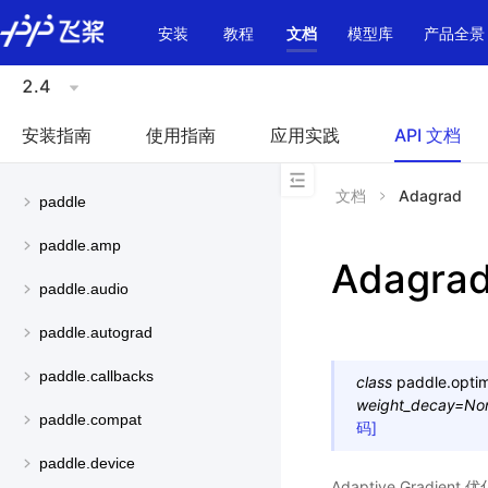
\u200E
安装
教程
文档
模型库
产品全景
2.4
安装指南
使用指南
应用实践
API 文档
文档
Adagrad
paddle
paddle.amp
Adagra
paddle.audio
paddle.autograd
paddle.callbacks
class
paddle.optim
weight_decay
=
No
paddle.compat
码]
paddle.device
Adaptive Grad