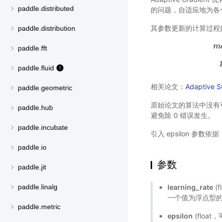
paddle.distributed
的问题，自适应地为各
其参数更新的计算过程
paddle.distribution
m
paddle.fft
m
o
paddle.fluid
相关论文：
Adaptive S
paddle.geometric
原始论文的算法中没有
paddle.hub
避免除 0 错误发生。
paddle.incubate
引入 epsilon 参数依据
paddle.io
参数
paddle.jit
learning_rate
(
paddle.linalg
一个值为浮点型的 T
paddle.metric
epsilon
(floa