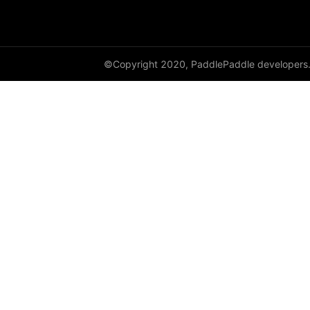
©Copyright 2020, PaddlePaddle developers