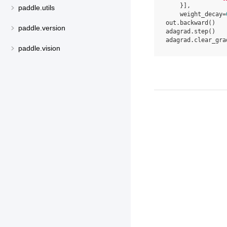
}],
paddle.utils
weight_decay
=
out
.
backward
()
paddle.version
adagrad
.
step
()
adagrad
.
clear_gra
paddle.vision