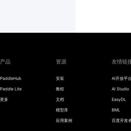
产品
资源
友情链
PaddleHub
安装
AI开放平
Paddle Lite
教程
AI Studio
更多
文档
EasyDL
模型库
BML
应用案例
百度开发