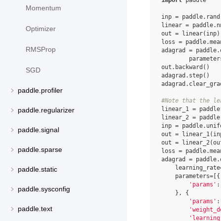
Momentum
inp
=
paddle
.
rand
linear
=
paddle
.
n
Optimizer
out
=
linear
(
inp
)
loss
=
paddle
.
mea
RMSProp
adagrad
=
paddle
.
parameter
out
.
backward
()
SGD
adagrad
.
step
()
adagrad
.
clear_gra
paddle.profiler
#Note that the le
linear_1
=
paddle
paddle.regularizer
linear_2
=
paddle
inp
=
paddle
.
unif
paddle.signal
out
=
linear_1
(
in
out
=
linear_2
(
ou
paddle.sparse
loss
=
paddle
.
mea
adagrad
=
paddle
.
learning_rate
paddle.static
parameters
=
[{
'params'
:
paddle.sysconfig
},
{
'params'
:
paddle.text
'weight_d
'learning