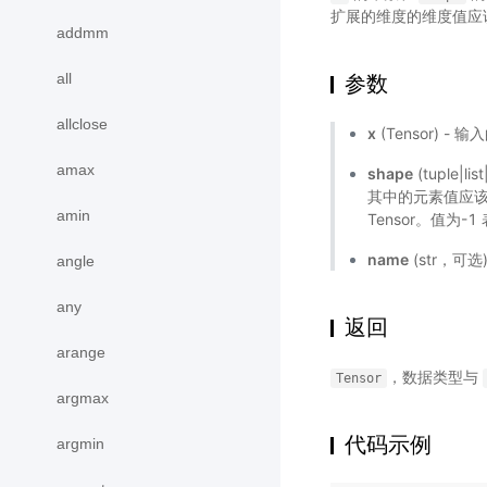
扩展的维度的维度值应该
addmm
all
参数
allclose
x
(Tensor) - 输
amax
shape
(tuple|li
其中的元素值应该为
amin
Tensor。值为
name
(str，可
angle
any
返回
arange
，数据类型与
Tensor
argmax
代码示例
argmin