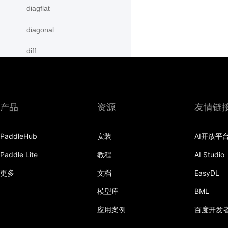
diagflat
diagonal
diff
digamma
disable_signal_handler
产品
资源
友情链
disable_static
PaddleHub
安装
AI开放平
dist
Paddle Lite
教程
AI Studio
divide
更多
文档
EasyDL
dot
模型库
BML
einsum
应用案例
百度开发
empty