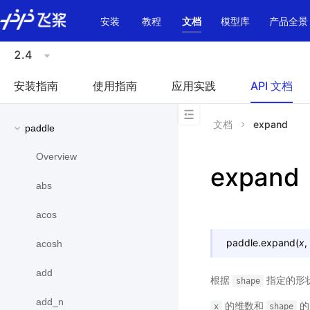
\u200E
安装
教程
文档
模型库
产品全景
2.4
安装指南
使用指南
应用实践
API 文档
文档
expand
paddle
Overview
expand
abs
acos
paddle.
expand
(
x
,
acosh
add
根据
指定的形
shape
add_n
的维数和
的
x
shape