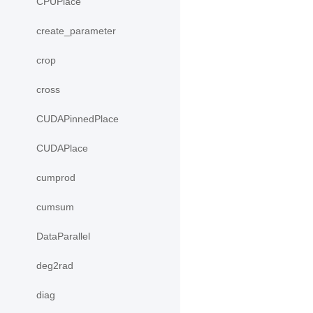
CPUPlace
create_parameter
crop
cross
CUDAPinnedPlace
CUDAPlace
cumprod
cumsum
DataParallel
deg2rad
diag