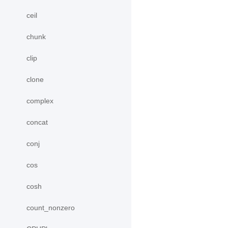
ceil
chunk
clip
clone
complex
concat
conj
cos
cosh
count_nonzero