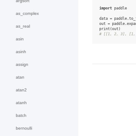
argsort
import
paddle
as_complex
data
=
paddle
.
to_
out
=
paddle
.
expa
as_real
print
(
out
)
# [[1, 2, 3], [1,
asin
asinh
assign
atan
atan2
atanh
batch
bernoulli