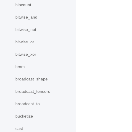
bincount
bitwise_and
bitwise_not
bitwise_or
bitwise_xor
bmm
broadcast_shape
broadcast_tensors
broadcast_to
bucketize
cast