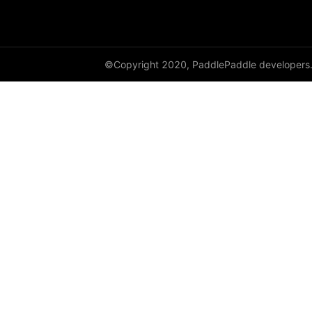
empty_like
enable_static
©Copyright 2020, PaddlePaddle developers
equal
equal_all
erf
erfinv
erfinv_
exp
expand
expand_as