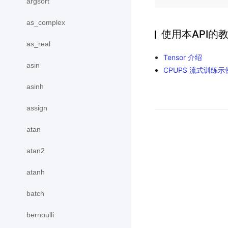
argsort
as_complex
使用本API的
as_real
Tensor 介绍
asin
CPUPS 流式训练示
asinh
assign
atan
atan2
atanh
batch
bernoulli