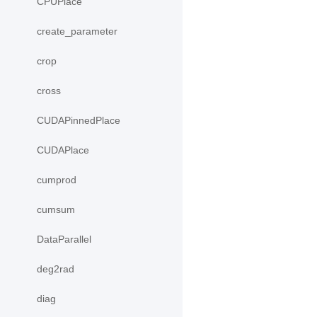
CPUPlace
create_parameter
crop
cross
CUDAPinnedPlace
CUDAPlace
cumprod
cumsum
DataParallel
deg2rad
diag