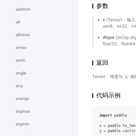
参数
addmm
x
(Tensor) - 
all
uint8、int32、i
allclose
dtype
(str|np
float32、float6
amax
amin
返回
angle
Tensor，维度与
相
x
any
代码示例
arange
argmax
import
paddle
argmin
x
=
paddle
.
to_ten
y
=
paddle
.
cast
(
x