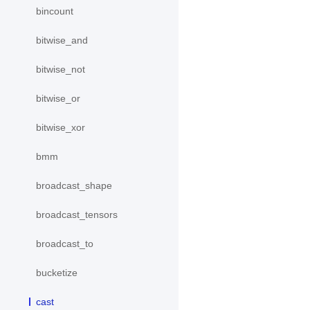
bincount
bitwise_and
bitwise_not
bitwise_or
bitwise_xor
bmm
broadcast_shape
broadcast_tensors
broadcast_to
bucketize
cast