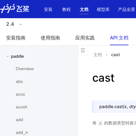
\u200E
安装
教程
文档
模型库
产品全景
2.4
安装指南
使用指南
应用实践
API 文档
文档
cast
paddle
Overview
cast
abs
acos
paddle.
cast
(
x
,
dt
acosh
add
将
的数据类型转换
x
add_n