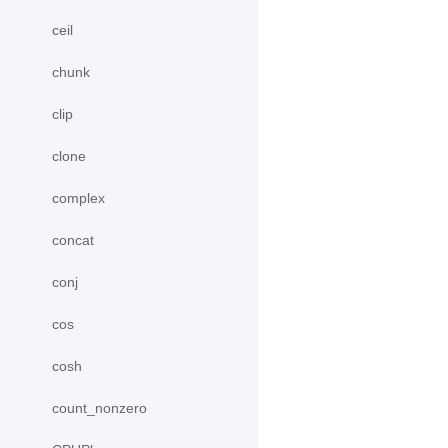
ceil
chunk
clip
clone
complex
concat
conj
cos
cosh
count_nonzero