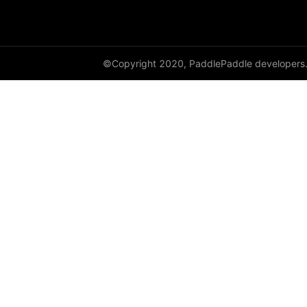
empty_like
enable_static
©Copyright 2020, PaddlePaddle developers
equal
equal_all
erf
erfinv
erfinv_
exp
expand
expand_as