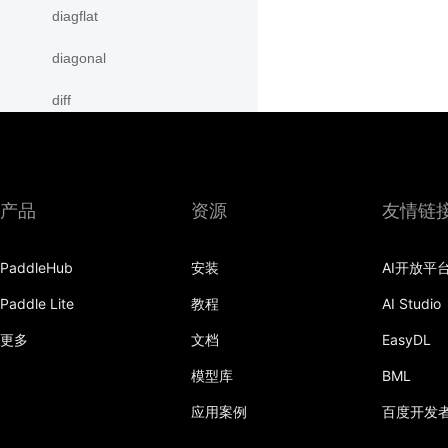
diagflat
diagonal
diff
digamma
disable_signal_handler
产品
资源
友情链
disable_static
PaddleHub
安装
AI开放平
dist
Paddle Lite
教程
AI Studio
divide
更多
文档
EasyDL
dot
模型库
BML
einsum
应用案例
百度开发
empty