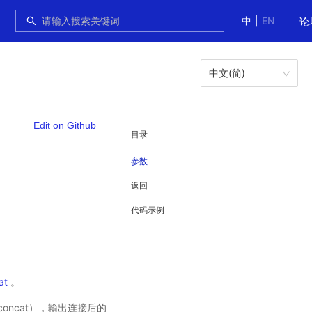
中
|
EN
论
中文(简)
Edit on Github
目录
参数
返回
代码示例
at
。
接（concat），输出连接后的