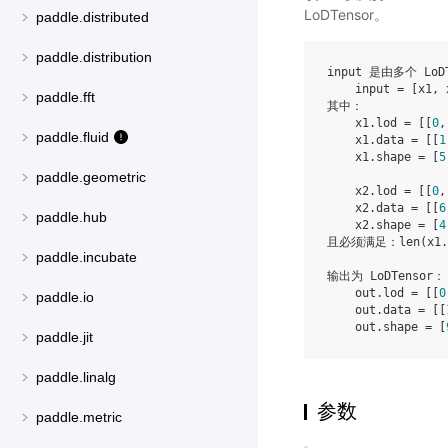
LoDTensor。
paddle.distributed
paddle.distribution
input 是由多个 LoD
    input = [x1, x
paddle.fft
其中：

    x1.lod = [[
0
,
paddle.fluid
    x1.data = [[
1
    x1.shape = [
5
paddle.geometric
    x2.lod = [[
0
,
    x2.data = [[
6
paddle.hub
    x2.shape = [
4
且必须满足：len(x1.
paddle.incubate
输出为 LoDTensor：

    out.lod = [[
0
paddle.io
    out.data = [[
    out.shape = [
paddle.jit
paddle.linalg
参数
paddle.metric