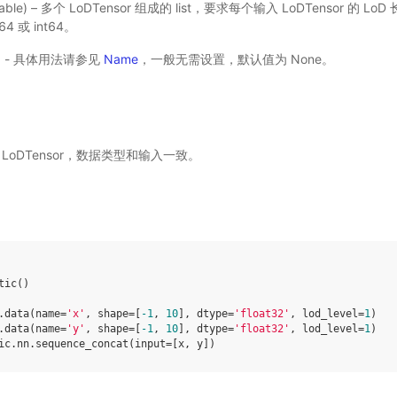
 Variable) – 多个 LoDTensor 组成的 list，要求每个输入 LoDTensor 
t64 或 int64。
选) - 具体用法请参见
Name
，一般无需设置，默认值为 None。
 LoDTensor，数据类型和输入一致。
tic
()
.
data
(
name
=
'x'
,
shape
=
[
-
1
,
10
],
dtype
=
'float32'
,
lod_level
=
1
)
.
data
(
name
=
'y'
,
shape
=
[
-
1
,
10
],
dtype
=
'float32'
,
lod_level
=
1
)
ic
.
nn
.
sequence_concat
(
input
=
[
x
,
y
])