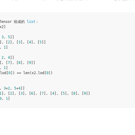
Tensor 组成的 
list
：

2]

 
3
, 
5
]]

], [
2
], [
3
], [
4
], [
5
]]

, 
1
]

 
2
, 
4
]]

], [
7
], [
8
], [
9
]]

, 
1
]

lod[
0
]) == len(x2.lod[
0
])

, 
3
+
2
, 
5
+
4
]]

1
], [
2
], [
3
], [
6
], [
7
], [
4
], [
5
], [
8
], [
9
]]

9
, 
1