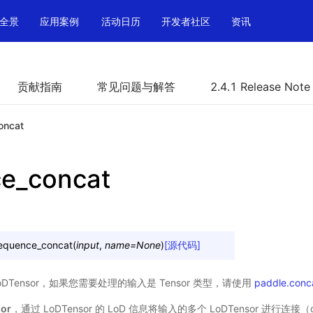
全景
应用案例
活动日历
开发者社区
资讯
贡献指南
常见问题与解答
2.4.1 Release Note
oncat
e_concat
equence_concat
(
input
,
name
=
None
)
[源代码]
oDTensor，如果您需要处理的输入是 Tensor 类型，请使用
paddle.conc
or
，通过 LoDTensor 的 LoD 信息将输入的多个 LoDTensor 进行连