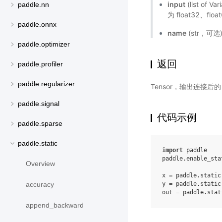
input
(list of
paddle.nn
为 float32、floa
paddle.onnx
name
(str，可
paddle.optimizer
返回
paddle.profiler
paddle.regularizer
Tensor，输出连接后的
paddle.signal
代码示例
paddle.sparse
paddle.static
import
paddle
paddle
.
enable_sta
Overview
x
=
paddle
.
static
y
=
paddle
.
static
accuracy
out
=
paddle
.
stat
append_backward