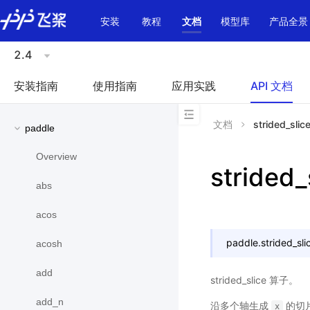
\u200E
安装
教程
文档
模型库
产品全景
2.4
安装指南
使用指南
应用实践
API 文档
文档
strided_slic
paddle
Overview
strided_
abs
acos
paddle.
strided_sli
acosh
add
strided_slice 算子。
add_n
沿多个轴生成
的切片
x