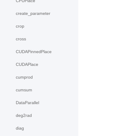
CPUPlace
create_parameter
crop
cross
CUDAPinnedPlace
CUDAPlace
cumprod
cumsum
DataParallel
deg2rad
diag