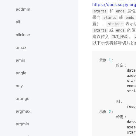
https://docs.scipy.or
addmm
和
属性
starts
ends
果向
或
starts
ends
all
置），
表示
strides
或
的值
starts
ends
allclose
建议传入
。
INT_MAX
以下示例将解释切片如
amax
amin
示例 
1
：

        给定：

             data
angle
             axes
             star
any
             ends
             stri
arange
        则：

             resu
argmax
示例 
2
：

        给定：

             data
argmin
             axes
             star