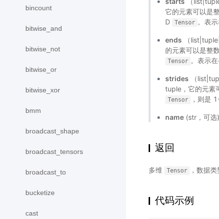
starts
（list|tu
bincount
它的元素可以是整
D
。表示
Tensor
bitwise_and
ends
（list|tu
bitwise_not
的元素可以是整数
。表示在
Tensor
bitwise_or
strides
（list|t
tuple，它的元
bitwise_xor
，则是 1
Tensor
bmm
name
(str，可
broadcast_shape
返回
broadcast_tensors
多维
，数据类
Tensor
broadcast_to
bucketize
代码示例
cast