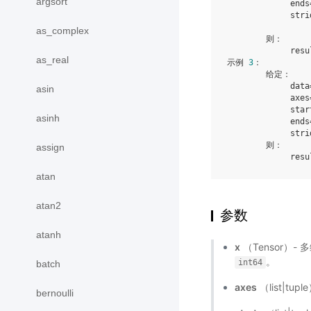
argsort
             ends
             stri
as_complex
        则：

             resu
as_real
示例 
3
：

        给定：

             data
asin
             axes
             star
asinh
             ends
             stri
        则：

assign
             resu
atan
atan2
参数
atanh
x
（Tensor）- 
。
int64
batch
axes
（list|tu
bernoulli