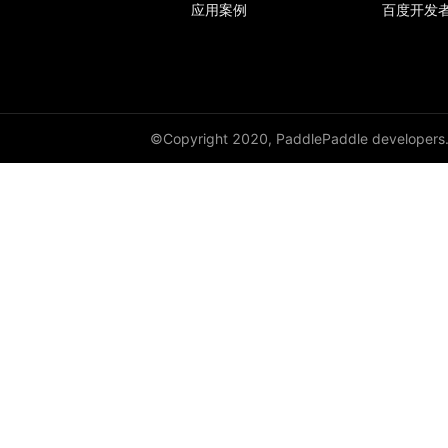
应用案例
百度开发
empty_like
enable_static
equal
©Copyright 2020, PaddlePaddle developers
equal_all
erf
erfinv
erfinv_
exp
expand
expand_as