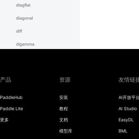
diagflat
diagonal
diff
digamma
disable_signal_handler
disable_static
产品
资源
友情链
dist
divide
PaddleHub
安装
AI开放平
Paddle Lite
教程
AI Studio
dot
更多
文档
EasyDL
einsum
模型库
BML
empty