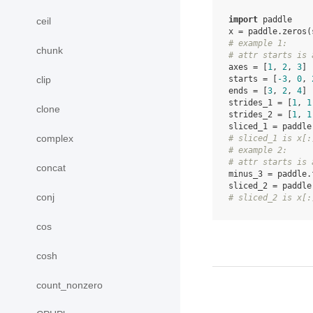
import
paddle
ceil
x
=
paddle
.
zeros
(
# example 1:
chunk
# attr starts is 
axes
=
[
1
,
2
,
3
]
clip
starts
=
[
-
3
,
0
,
ends
=
[
3
,
2
,
4
]
strides_1
=
[
1
,
1
clone
strides_2
=
[
1
,
1
sliced_1
=
paddle
complex
# sliced_1 is x[:
# example 2:
# attr starts is 
concat
minus_3
=
paddle
.
sliced_2
=
paddle
conj
# sliced_2 is x[:
cos
cosh
count_nonzero