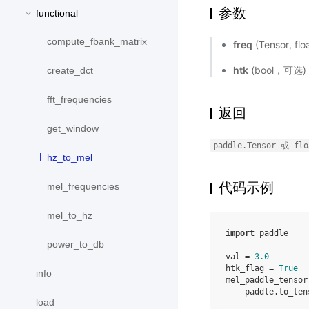
参数
functional
compute_fbank_matrix
freq
(Tensor, fl
htk
(bool，可选)
create_dct
fft_frequencies
返回
get_window
paddle.Tensor
或
flo
hz_to_mel
代码示例
mel_frequencies
mel_to_hz
import
paddle
power_to_db
val
=
3.0
htk_flag
=
True
info
mel_paddle_tensor
paddle
.
to_ten
load