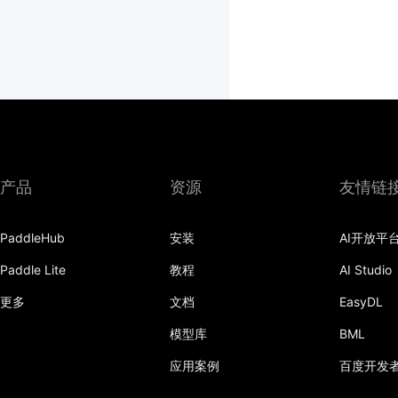
产品
资源
友情链
PaddleHub
安装
AI开放平
Paddle Lite
教程
AI Studio
更多
文档
EasyDL
模型库
BML
应用案例
百度开发