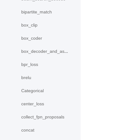
bipartite_match
box_clip
box_coder
box_decoder_and_assign
bpr_loss
brelu
Categorical
center_loss
collect_fpn_proposals
concat