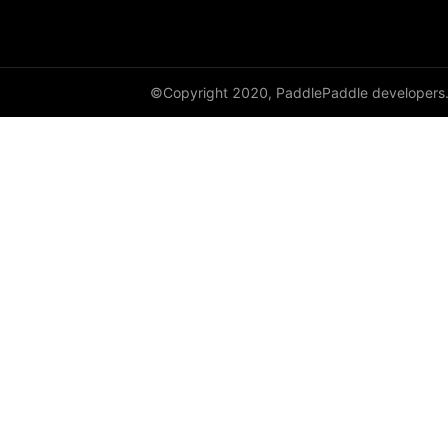
dynamic_lstmp
DynamicRNN
©Copyright 2020, PaddlePaddle developers
edit_distance
elementwise_add
elementwise_div
elementwise_floordiv
elementwise_max
elementwise_min
elementwise_mod
elementwise_pow