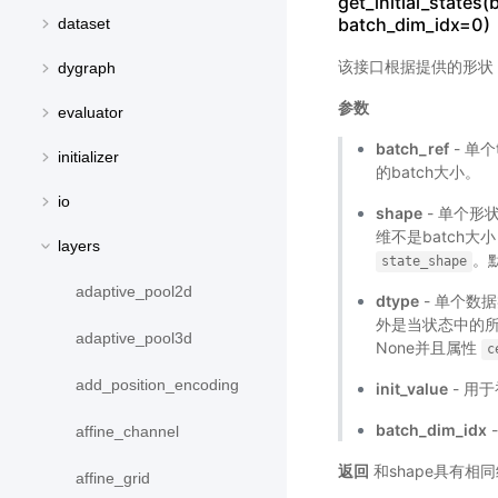
get_initial_states
batch_dim_idx=0)
dataset
该接口根据提供的形状
dygraph
参数
evaluator
batch_ref
- 单个
initializer
的batch大小。
io
shape
- 单个
维不是batch大
layers
。
state_shape
adaptive_pool2d
dtype
- 单个数
外是当状态中的所
adaptive_pool3d
None并且属性
c
add_position_encoding
init_value
- 用
batch_dim_idx
affine_channel
返回
和shape具有相
affine_grid