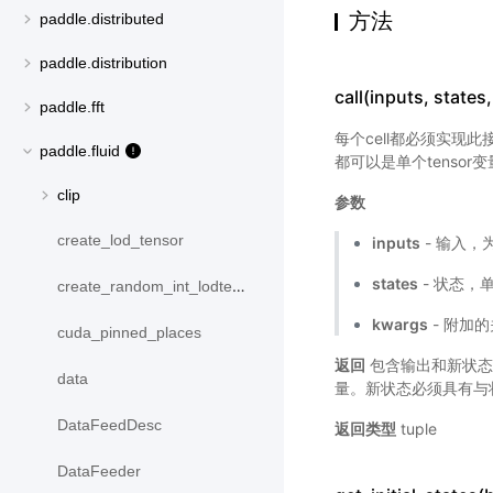
方法
paddle.distributed
paddle.distribution
call(inputs, states
paddle.fft
每个cell都必须实
paddle.fluid
都可以是单个tensor变
clip
参数
create_lod_tensor
inputs
- 输入，
states
- 状态，单
create_random_int_lodtensor
kwargs
- 附加
cuda_pinned_places
返回
包含输出和新状
data
量。新状态必须具有与
DataFeedDesc
返回类型
tuple
DataFeeder