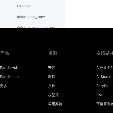
Decoder
deformable_conv
deformable_roi_pooling
density_prior_box
detection_output
产品
资源
友情链
diag
PaddleHub
安装
AI开放平
distribute_fpn_proposals
Paddle Lite
教程
AI Studio
double_buffer
更多
文档
EasyDL
dropout
模型库
BML
dynamic_gru
应用案例
百度开发
dynamic_lstm