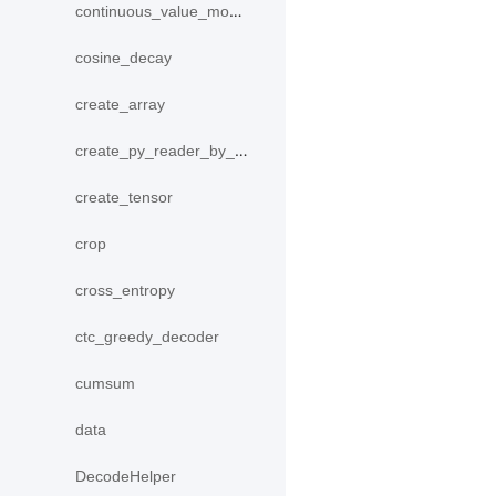
continuous_value_model
cosine_decay
create_array
create_py_reader_by_data
create_tensor
crop
cross_entropy
ctc_greedy_decoder
cumsum
data
DecodeHelper