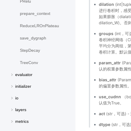
PRelu
dilation
(int|
进行卷积时，感
prepare_context
如果膨胀（dialati
dilation_W)。否则
ReduceLROnPlateau
groups
(int，可
save_dygraph
卷积神经网络（C
平均分为两组，
StepDecay
卷积计算。默认值
param_attr
(Pa
TreeConv
认的权重参数属
evaluator
bias_attr
(Par
的偏置参数属性
initializer
use_cudnn
（bo
io
认值为True。
layers
act
(str，可选
metrics
dtype
(str，可选