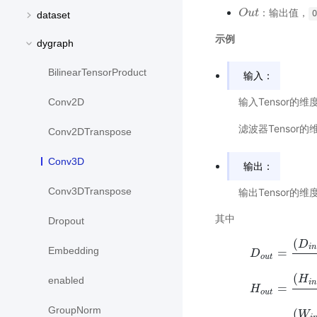
：输出值，
O
O
u
u
t
t
O
dataset
示例
dygraph
BilinearTensorProduct
输入：
输入Tensor的维
Conv2D
滤波器Tensor的
Conv2DTranspose
Conv3D
输出：
Conv3DTranspose
输出Tensor的维
其中
Dropout
(
D
i
n
Embedding
=
D
o
u
t
(
H
enabled
i
n
=
D
o
u
t
=
(
D
i
n
+
2
∗
H
o
u
t
GroupNorm
(
W