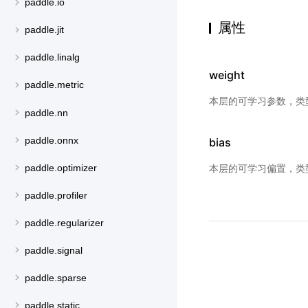
paddle.io
属性
paddle.jit
paddle.linalg
weight
paddle.metric
本层的可学习参数，类
paddle.nn
paddle.onnx
bias
paddle.optimizer
本层的可学习偏置，类
paddle.profiler
paddle.regularizer
paddle.signal
paddle.sparse
paddle.static