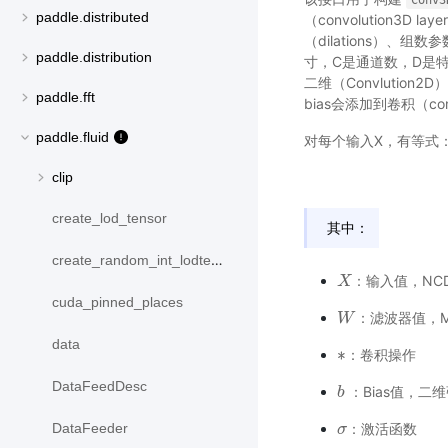
Conv3
paddle.distributed
（convolution3D 
（dilations）、组数
paddle.distribution
寸，C是通道数，D是特
二维（Convlutio
paddle.fft
bias会添加到卷积（c
paddle.fluid
对每个输入X，有等式
clip
create_lod_tensor
其中：
create_random_int_lodtensor
：输入值，NCD
X
X
cuda_pinned_places
：滤波器值，M
W
W
data
∗
：卷积操作
∗
DataFeedDesc
：Bias值，二维
b
b
DataFeeder
：激活函数
σ
σ