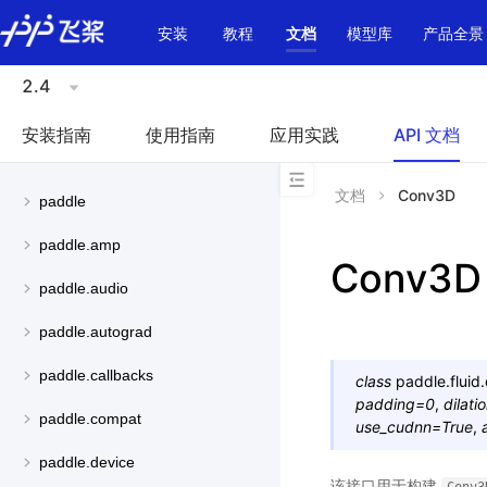
\u200E
安装
教程
文档
模型库
产品全景
2.4
安装指南
使用指南
应用实践
API 文档
文档
Conv3D
paddle
paddle.amp
Conv3D
paddle.audio
paddle.autograd
paddle.callbacks
class
paddle.fluid
padding
=
0
,
dilati
paddle.compat
use_cudnn
=
True
,
paddle.device
该接口用于构建