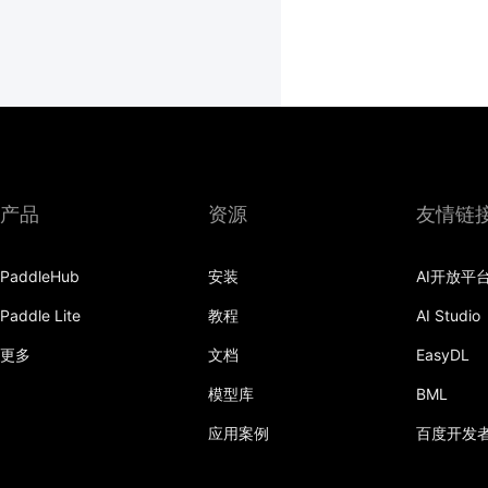
产品
资源
友情链
PaddleHub
安装
AI开放平
Paddle Lite
教程
AI Studio
更多
文档
EasyDL
模型库
BML
应用案例
百度开发