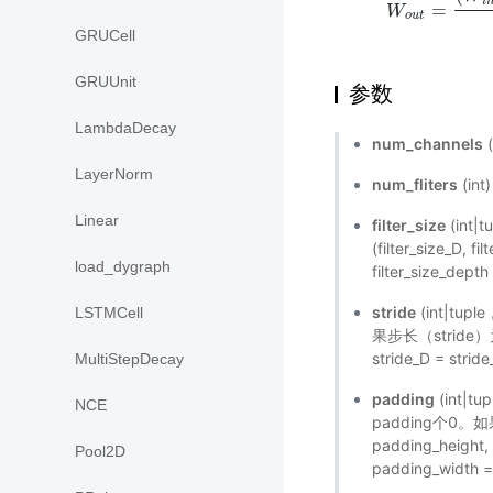
i
=
W
o
u
t
GRUCell
GRUUnit
参数
LambdaDecay
num_channels
LayerNorm
num_fliters
(i
Linear
filter_size
(int
(filter_size_D, 
load_dygraph
filter_size_depth 
stride
(int|t
LSTMCell
果步长（stride）
stride_D = str
MultiStepDecay
padding
(int|
NCE
padding个0。
padding_height
Pool2D
padding_widt