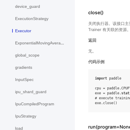
device_guard
close()
ExecutionStrategy
关闭执行器。该接口主要
Trainer 有关联的资源
Executor
返回
ExponentialMovingAverage
无。
global_scope
代码示例
gradients
import
paddle
InputSpec
cpu
=
paddle
.
CPUP
ipu_shard_guard
exe
=
paddle
.
stat
# execute trainin
exe
.
close
()
IpuCompiledProgram
IpuStrategy
run(program=None,
load