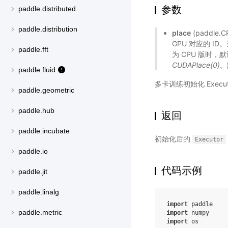
参数
paddle.distributed
paddle.distribution
place
(paddle.
GPU 对应的 I
paddle.fft
为 CPU 版时
CUDAPlace(0)
。
paddle.fluid
多卡训练初始化 Execu
paddle.geometric
paddle.hub
返回
paddle.incubate
初始化后的
Executor
paddle.io
代码示例
paddle.jit
paddle.linalg
import
paddle
paddle.metric
import
numpy
import
os