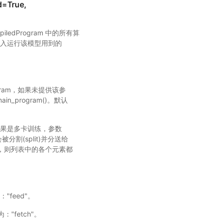
d=True,
iledProgram 中的所有算
，需要传入运行该模型用到的
Program，如果未提供该参
ain_program()。默认
果是多卡训练，参数
被分割(split)并分送给
，则列表中的各个元素都
："feed"。
："fetch"。