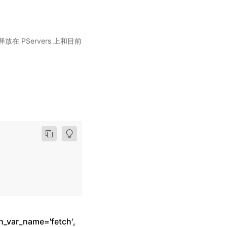
PServers 上和目前
h_var_name='fetch',