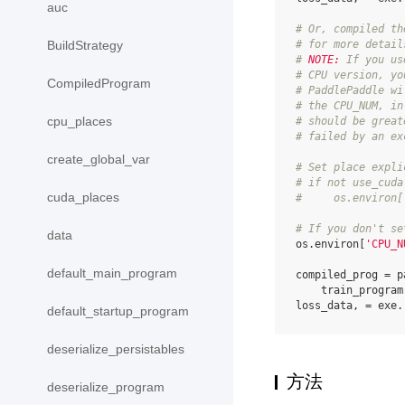
auc
# Or, compiled th
# for more detail
BuildStrategy
# 
NOTE:
 If you us
# CPU version, yo
CompiledProgram
# PaddlePaddle wi
# the CPU_NUM, in
cpu_places
# should be great
# failed by an ex
create_global_var
# Set place expli
# if not use_cuda
cuda_places
#     os.environ[
# If you don't se
data
os
.
environ
[
'CPU_N
default_main_program
compiled_prog
=
p
train_program
loss_data
,
=
exe
.
default_startup_program
deserialize_persistables
方法
deserialize_program