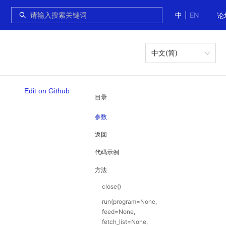
中
|
EN
论
中文(简)
Edit on Github
目录
参数
返回
代码示例
方法
close()
run(program=None,
feed=None,
fetch_list=None,