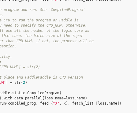
e program and run. See `CompiledProgram`
s.
e CPU to run the program or Paddle is
u need to specify the CPU_NUM, otherwise,
ll use all the number of the logic core as
 that case, the batch size of the input
er than CPU_NUM, if not, the process will be
ception.
citly.
:
'CPU_NUM'] = str(2)
t place and PaddlePaddle is CPU version
UM'
]
=
str
(
2
)
addle
.
static
.
CompiledProgram
(
)
.
with_data_parallel
(
loss_name
=
loss
.
name
)
run
(
compiled_prog
,
feed
=
{
"X"
:
x
},
fetch_list
=
[
loss
.
name
])