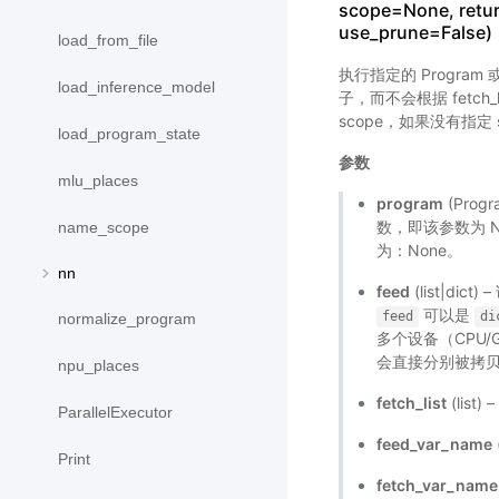
scope=None, retu
use_prune=False)
load_from_file
执行指定的 Program 
load_inference_model
子，而不会根据 fetch_
scope，如果没有指定 sco
load_program_state
参数
mlu_places
program
(Prog
数，即该参数为 None
name_scope
为：None。
nn
feed
(list|d
可以是
feed
di
normalize_program
多个设备（CPU
会直接分别被拷贝
npu_places
fetch_list
(lis
ParallelExecutor
feed_var_name
Print
fetch_var_name