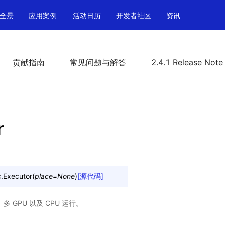
全景
应用案例
活动日历
开发者社区
资讯
贡献指南
常见问题与解答
2.4.1 Release Note
r
.
Executor
(
place
=
None
)
[源代码]
U、多 GPU 以及 CPU 运行。