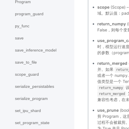
Program
scope
(Scope
域。默认值：paddle.
program_guard
return_numpy
(
py_func
False，则每个变
save
use_program_c
时，模型运行速度可
save_inference_model
的参数（program
save_to_file
return_merged
并。如果
return
scope_guard
或者一个 numpy
值类型是一个 Te
serialize_persistables
设
return_numpy
return_merged
serialize_program
兼容性考虑，在未
use_prune
(bo
set_ipu_shard
剪 Program，
过程不会被裁剪。注意如果
set_program_state
为 True 并且 P