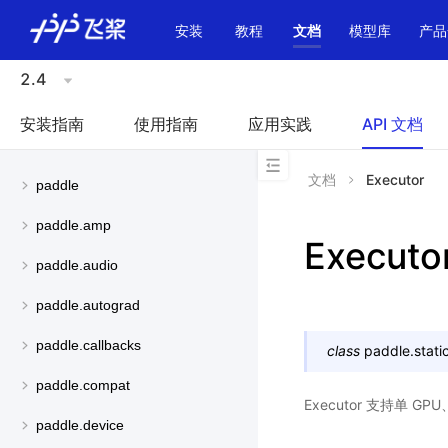
\u200E
安装
教程
文档
模型库
产品
2.4
安装指南
使用指南
应用实践
API 文档
文档
Executor
paddle
paddle.amp
Executo
paddle.audio
paddle.autograd
paddle.callbacks
class
paddle.static
paddle.compat
Executor 支持单 GP
paddle.device