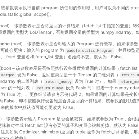
) – 该参数表示执行当前 program 所使用的作用域，用户可以为不同的 pr
static.global_scope()。
bool) – 该参数表示是否将返回的计算结果（fetch list 中指定的变量）
量返回的类型为 LoDTensor，否则返回变量的类型为 numpy.ndarray。
ache
(bool) – 该参数表示是否对输入的 Program 进行缓存。如果该参
能会更快：输入的 program 为
，并且模型
paddle.static.Program
、 feed 变量名和 fetch_list 变量）名始终不变。默认为：False。
(bool) – 该参数表示是否按照执行设备维度将返回的计算结果（fetch li
设为 False，返回值类型是一个 Tensor 的二维列表（
_merged
return_n
.ndarray 的二维列表（
设为 True 时）。如果
return_numpy
return_me
nsor 的一维列表（
设为 Fasle 时）或者一个 numpy.nd
return_numpy
为 True 时）。更多细节请参考示例代码 2。如果返回的计算结果是变
为 False，即不按照执行设备维度合并返回的计算结果。该参数的默认值为 
来的版本中默认值可能会更改为 False。
ol) - 该参数表示输入 Program 是否会被裁剪。如果该参数为 True，会根据 feed
这意味着对生成 fetch_list 没有必要的算子和变量会被裁剪掉。默认为 Fa
 Optimizer.minimize()返回的 tuple 被作为 fetch_list 参数，那
rogram 会被裁剪。