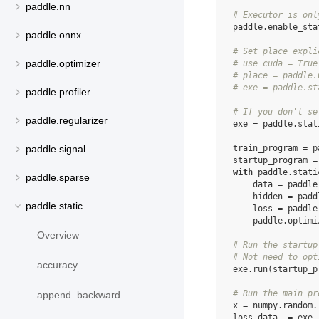
paddle.nn
# Executor is onl
paddle
.
enable_sta
paddle.onnx
# Set place expli
paddle.optimizer
# use_cuda = True
# place = paddle.
# exe = paddle.st
paddle.profiler
# If you don't se
paddle.regularizer
exe
=
paddle
.
stat
train_program
=
p
paddle.signal
startup_program
=
with
paddle
.
stati
paddle.sparse
data
=
paddle
hidden
=
padd
paddle.static
loss
=
paddle
paddle
.
optimi
Overview
# Run the startup
# Not need to opt
accuracy
exe
.
run
(
startup_p
# Run the main pr
append_backward
x
=
numpy
.
random
.
loss_data
,
=
exe
.