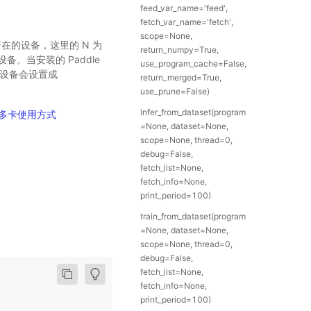
feed_var_name='feed',
fetch_var_name='fetch',
scope=None,
r 执行所在的设备，这里的 N 为
return_numpy=True,
设备。当安装的 Paddle
use_program_cache=False,
运行设备会设置成
return_merged=True,
use_prune=False)
infer_from_dataset(program
多卡使用方式
=None, dataset=None,
scope=None, thread=0,
debug=False,
fetch_list=None,
fetch_info=None,
print_period=100)
train_from_dataset(program
=None, dataset=None,
scope=None, thread=0,
debug=False,
fetch_list=None,
fetch_info=None,
print_period=100)