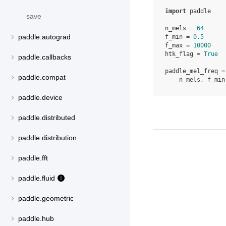
import
paddle
save
n_mels
=
64
paddle.autograd
f_min
=
0.5
f_max
=
10000
htk_flag
=
True
paddle.callbacks
paddle_mel_freq
=
paddle.compat
n_mels
,
f_min
paddle.device
paddle.distributed
paddle.distribution
paddle.fft
paddle.fluid
paddle.geometric
paddle.hub