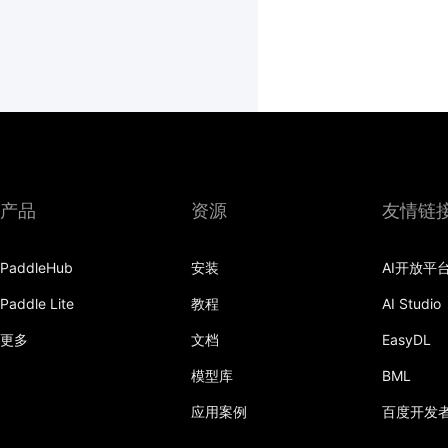
产品
资源
友情链
PaddleHub
安装
AI开放平
Paddle Lite
教程
AI Studio
更多
文档
EasyDL
模型库
BML
应用案例
百度开发