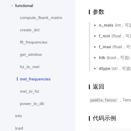
functional
参数
compute_fbank_matrix
n_mels
(int，可
create_dct
f_min
(float，
fft_frequencies
f_max
(float，
get_window
htk
(bool，可选)
hz_to_mel
dtype
(str，可选)
mel_frequencies
返回
mel_to_hz
，Tens
paddle.Tensor
power_to_db
info
代码示例
load