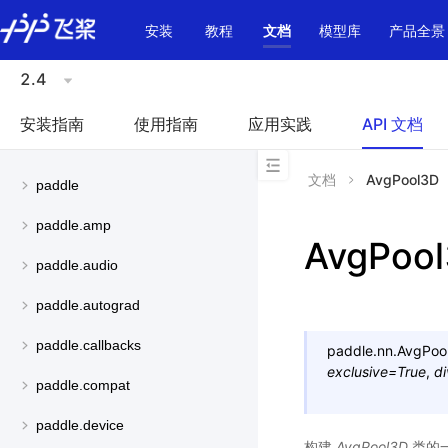
\u200E
安装
教程
文档
模型库
产品全景
2.4
安装指南
使用指南
应用实践
API 文档
文档
AvgPool3D
paddle
paddle.amp
AvgPoo
paddle.audio
paddle.autograd
paddle.callbacks
paddle.nn.
AvgPoo
exclusive
=
True
,
di
paddle.compat
paddle.device
构建
AvgPool3D
类的