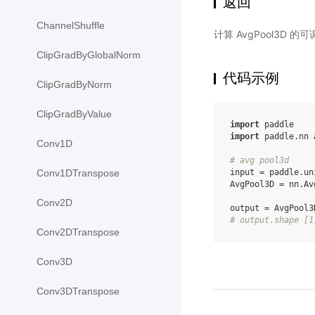
返回
ChannelShuffle
计算 AvgPool3D 的
ClipGradByGlobalNorm
代码示例
ClipGradByNorm
ClipGradByValue
import
paddle
import
paddle.nn
Conv1D
# avg pool3d
input
=
paddle
.
un
Conv1DTranspose
AvgPool3D
=
nn
.
Av
Conv2D
output
=
AvgPool3
# output.shape [1
Conv2DTranspose
Conv3D
Conv3DTranspose