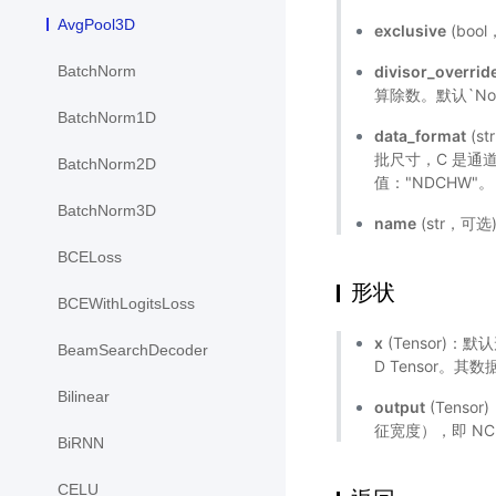
AvgPool3D
exclusive
(bo
divisor_overrid
BatchNorm
算除数。默认`No
BatchNorm1D
data_format
(s
批尺寸，C 是通
BatchNorm2D
值："NDCHW"。
BatchNorm3D
name
(str，可
BCELoss
形状
BCEWithLogitsLoss
x
(Tensor)
BeamSearchDecoder
D Tensor。其数据类型
Bilinear
output
(Tens
征宽度），即 NC
BiRNN
CELU