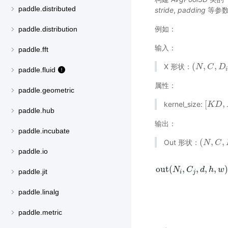
paddle.distributed
stride
,
padding
等参数
例如：
paddle.distribution
输入：
paddle.fft
(
,
,
X 形状：
(
N
N
,
C
,
C
D
i
n
D
,
H
paddle.fluid
i
属性：
paddle.geometric
[
,
kernel_size:
[
K
K
D
D
,
K
paddle.hub
输出：
paddle.incubate
(
,
,
Out 形状：
(
N
N
,
C
,
C
D
i
n
paddle.io
out
(
,
,
,
,
N
C
d
h
w
paddle.jit
i
j
out
(
N
i
,
C
j
,
d
,
h
,
w
)
=
∑
k
=
paddle.linalg
paddle.metric