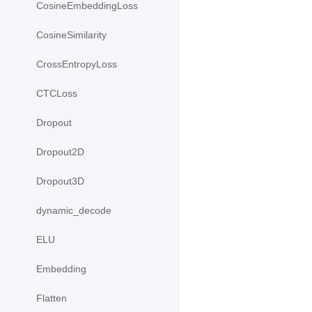
CosineEmbeddingLoss
CosineSimilarity
CrossEntropyLoss
CTCLoss
Dropout
Dropout2D
Dropout3D
dynamic_decode
ELU
Embedding
Flatten