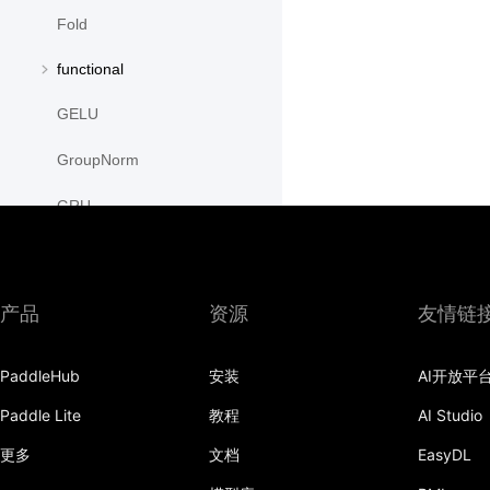
Fold
functional
GELU
GroupNorm
GRU
GRUCell
Hardshrink
产品
资源
友情链
Hardsigmoid
PaddleHub
安装
AI开放平
Hardswish
Paddle Lite
教程
AI Studio
Hardtanh
更多
文档
EasyDL
HingeEmbeddingLoss