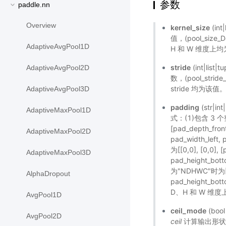
参数
paddle.nn
Overview
kernel_size
(i
值，(pool_size_
AdaptiveAvgPool1D
H 和 W 维度上均
stride
(int|l
AdaptiveAvgPool2D
数，(pool_stri
stride 均为该值。
AdaptiveAvgPool3D
padding
(str|
AdaptiveMaxPool1D
式：(1)包含 3 个整
[pad_depth_fron
AdaptiveMaxPool2D
pad_width_lef
为[[0,0], [0,0], 
AdaptiveMaxPool3D
pad_height_bott
为"NDHWC"时为[[0,
AlphaDropout
pad_height_bot
D、H 和 W 维
AvgPool1D
ceil_mode
(bo
AvgPool2D
ceil
计算输出形状的