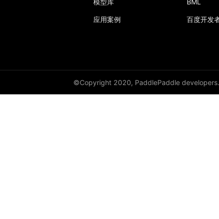
模型库
BML
HSigmoidLoss
应用案例
百度开发
Identity
initializer
InstanceNorm1D
©Copyright 2020, PaddlePaddle developers
InstanceNorm2D
InstanceNorm3D
KLDivLoss
L1Loss
Layer
LayerDict