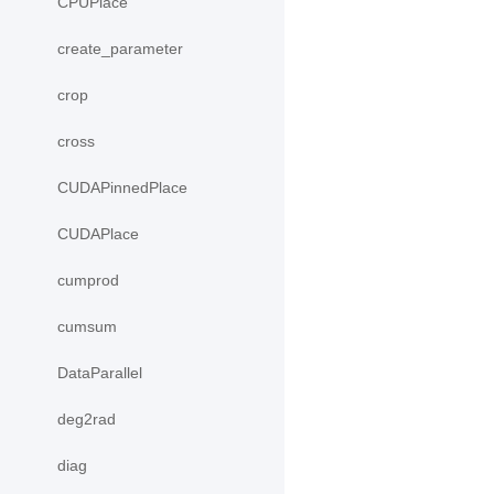
CPUPlace
create_parameter
crop
cross
CUDAPinnedPlace
CUDAPlace
cumprod
cumsum
DataParallel
deg2rad
diag