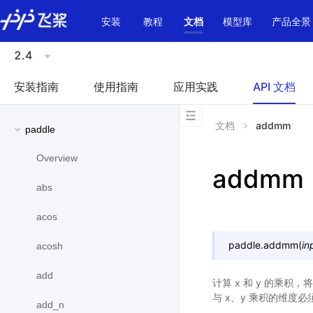
\u200E
安装
教程
文档
模型库
产品全景
2.4
安装指南
使用指南
应用实践
API 文档
文档
addmm
paddle
Overview
addmm
abs
acos
paddle.
addmm
(
in
acosh
add
计算 x 和 y 的乘积，将
与 x、y 乘积的维度
add_n