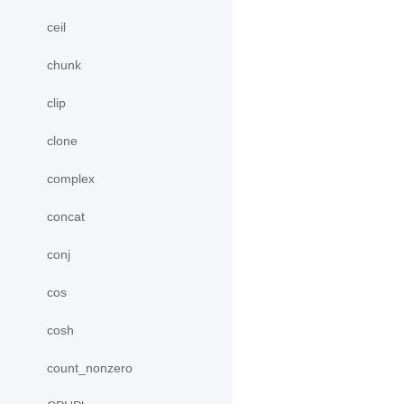
ceil
chunk
clip
clone
complex
concat
conj
cos
cosh
count_nonzero