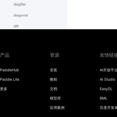
diagflat
diagonal
diff
digamma
disable_signal_handler
产品
资源
友情链
disable_static
PaddleHub
安装
AI开放平
dist
Paddle Lite
教程
AI Studio
divide
更多
文档
EasyDL
dot
模型库
BML
einsum
应用案例
百度开发
empty