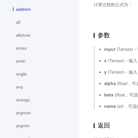
计算过程的公式为：
addmm
all
参数
allclose
amax
input
(Tensor) 
x
(Tensor) - 输
amin
y
(Tensor) - 输
angle
alpha
(float，
any
beta
(float，可
arange
name
(str，可
argmax
返回
argmin