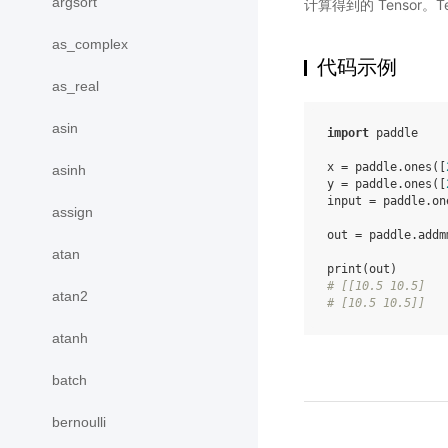
argsort
计算得到的 Tensor。T
as_complex
代码示例
as_real
asin
import
paddle
x
=
paddle
.
ones
([
asinh
y
=
paddle
.
ones
([
input
=
paddle
.
on
assign
out
=
paddle
.
addm
atan
print
(
out
)
# [[10.5 10.5]
atan2
# [10.5 10.5]]
atanh
batch
bernoulli