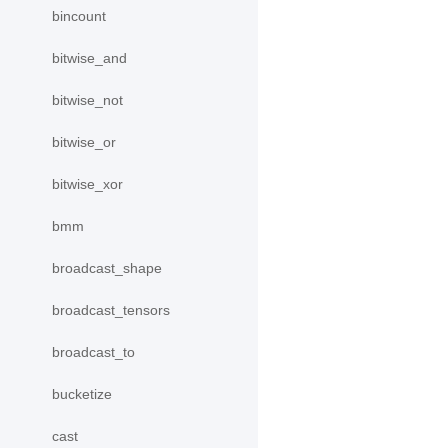
bincount
bitwise_and
bitwise_not
bitwise_or
bitwise_xor
bmm
broadcast_shape
broadcast_tensors
broadcast_to
bucketize
cast