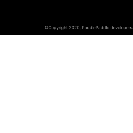
empty_like
enable_static
©Copyright 2020, PaddlePaddle developers
equal
equal_all
erf
erfinv
erfinv_
exp
expand
expand_as