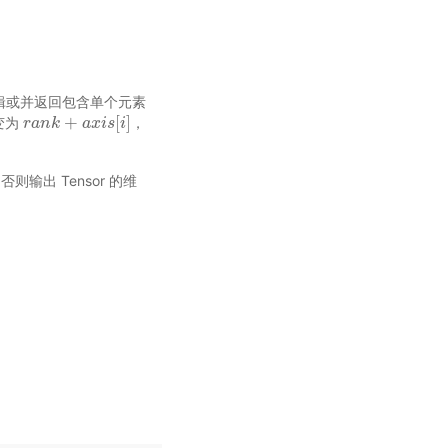
素的逻辑或并返回包含单个元素
+
[
]
变为
，
r
r
a
a
n
n
k
k
+
a
x
i
s
a
[
x
i
]
i
s
i
，否则输出 Tensor 的维