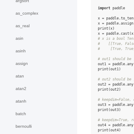
argsort
import
paddle
as_complex
x
=
paddle
.
to_ten
x
=
paddle
.
assign
as_real
print
(
x
)
x
=
paddle
.
cast
(
x
asin
# x is a bool Ten
#    [[True, Fals
#     [True, True
asinh
# out1 should be 
assign
out1
=
paddle
.
any
print
(
out1
)
atan
# out2 should be 
out2
=
paddle
.
any
atan2
print
(
out2
)
# keepdim=False, 
atanh
out3
=
paddle
.
any
print
(
out3
)
batch
# keepdim=True, r
out4
=
paddle
.
any
bernoulli
print
(
out4
)