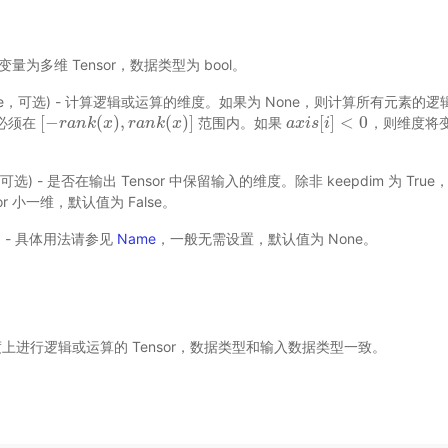
 输入变量为多维 Tensor，数据类型为 bool。
st|tuple，可选) - 计算逻辑或运算的维度。如果为 None，则计算所有元
[
−
(
)
,
(
)
]
[
]
<
0
则必须在
范围内。如果
，则维度将
[
−
r
r
a
a
n
k
n
(
k
x
)
,
x
r
a
n
k
r
(
a
x
n
)
]
k
x
a
a
x
x
i
i
s
s
[
i
]
i
<
0
，可选) - 是否在输出 Tensor 中保留输入的维度。除非 keepdim 为 True
or 小一维，默认值为 False。
选) - 具体用法请参见
Name
，一般无需设置，默认值为 None。
维度上进行逻辑或运算的 Tensor，数据类型和输入数据类型一致。