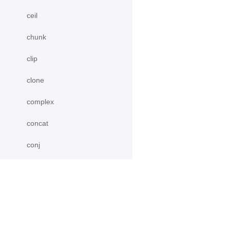
ceil
chunk
clip
clone
complex
concat
conj
cos
cosh
产品
资源
count_nonzero