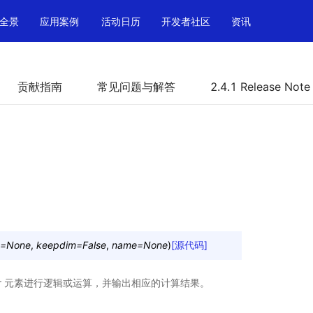
全景
应用案例
活动日历
开发者社区
资讯
贡献指南
常见问题与解答
2.4.1 Release Note
=
None
,
keepdim
=
False
,
name
=
None
)
[源代码]
sor 元素进行逻辑或运算，并输出相应的计算结果。