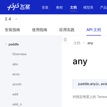
\u200E
安装
教程
文档
模型库
产品
2.4
安装指南
使用指南
应用实践
API 文档
文档
any
paddle
Overview
any
abs
acos
paddle.
any
(
x
,
axis
acosh
add
对指定维度上的 Ten
add_n