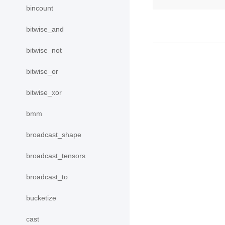
bincount
bitwise_and
bitwise_not
bitwise_or
bitwise_xor
bmm
broadcast_shape
broadcast_tensors
broadcast_to
bucketize
cast