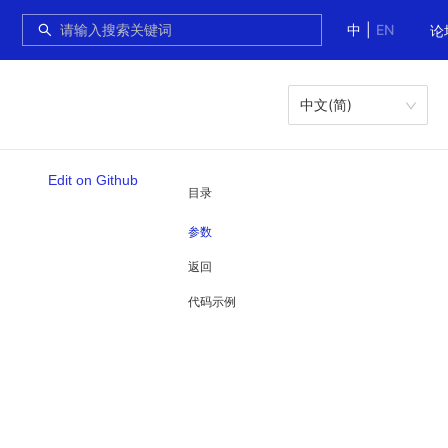
中
|
EN
论
中文(简)
Edit on Github
目录
参数
返回
代码示例