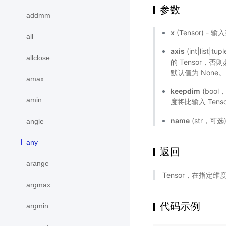
参数
addmm
x
(Tensor) -
all
axis
(int|li
allclose
的 Tensor，否
默认值为 None。
amax
keepdim
(bool
amin
度将比输入 Tens
name
(str，可
angle
any
返回
arange
Tensor，在指定
argmax
代码示例
argmin