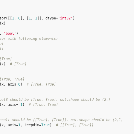
sor
([[
1
,
0
],
[
1
,
1
]],
dtype
=
'int32'
)
(
x
)
,
'bool'
)
sor with following elements:
e]
]]
[True]
(
x
)
# [True]
[True, True]
(
x
,
axis
=
0
)
# [True, True]
out3 should be [True, True], out.shape should be (2,)
(
x
,
axis
=
-
1
)
# [True, True]
esult should be [[True], [True]], out.shape should be (2,1)
(
x
,
axis
=
1
,
keepdim
=
True
)
# [[True], [True]]