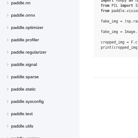
import
numpy
as
n
paddle.nn
from
PIL
import
I
from
paddle.visio
paddle.onnx
fake_img
=
(
np
.
ra
paddle.optimizer
fake_img
=
Image
.
paddle.profiler
cropped_img
=
F
.
c
print
(
cropped_img
paddle.regularizer
paddle.signal
paddle.sparse
paddle.static
paddle.sysconfig
paddle.text
paddle.utils