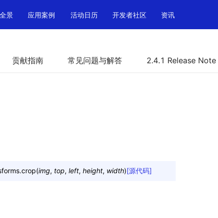
全景
应用案例
活动日历
开发者社区
资讯
贡献指南
常见问题与解答
2.4.1 Release Note
sforms.
crop
(
img
,
top
,
left
,
height
,
width
)
[源代码]