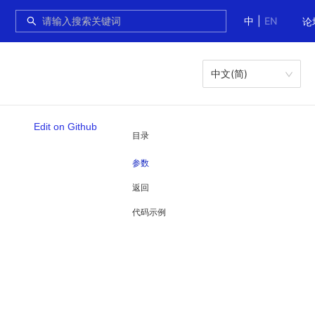
中
|
EN
论
中文(简)
Edit on Github
目录
参数
返回
代码示例