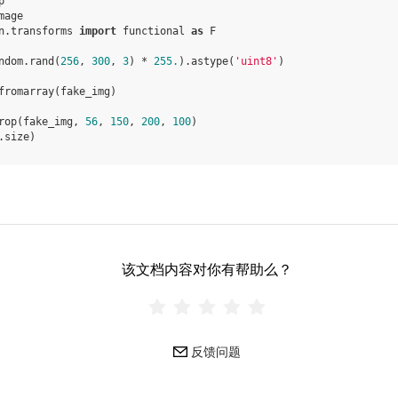
p
mage
n.transforms
import
functional
as
F
ndom
.
rand
(
256
,
300
,
3
)
*
255.
)
.
astype
(
'uint8'
)
fromarray
(
fake_img
)
rop
(
fake_img
,
56
,
150
,
200
,
100
)
.
size
)
该文档内容对你有帮助么？
反馈问题