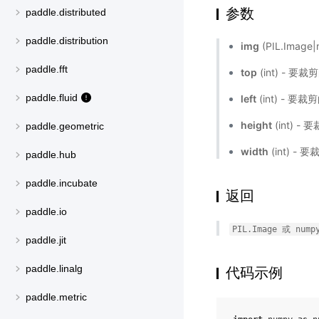
参数
paddle.distributed
paddle.distribution
img
(PIL.Imag
paddle.fft
top
(int) -
paddle.fluid
left
(int) -
height
(int) 
paddle.geometric
width
(int) 
paddle.hub
paddle.incubate
返回
paddle.io
PIL.Image
或
nump
paddle.jit
paddle.linalg
代码示例
paddle.metric