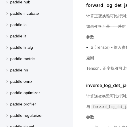
paddle.hub
forward_log_det_j
paddle.incubate
计算正变换雅可比行列
paddle.io
如果变换不是一一映射
paddle.jit
参数
x
(Tensor) - 输入
paddle.linalg
返回
paddle.metric
Tensor，正变换雅
paddle.nn
paddle.onnx
inverse_log_det_ja
paddle.optimizer
计算逆变换雅可比行列
paddle.profiler
与
forward_log_det_j
paddle.regularizer
参数
paddle.signal