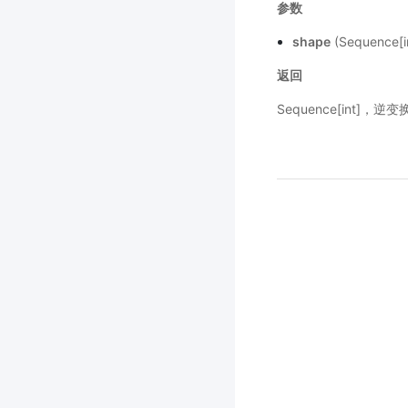
参数
shape
(Sequence
返回
Sequence[int]，