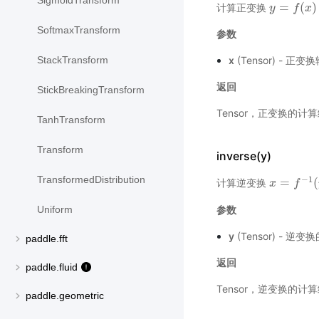
SigmoidTransform
=
(
)
计算正变换
y
y
=
f
(
x
f
)
x
SoftmaxTransform
参数
x
(Tensor) - 
StackTransform
返回
StickBreakingTransform
Tensor，正变换的计
TanhTransform
Transform
inverse(y)
TransformedDistribution
−
1
=
(
计算逆变换
x
x
=
f
−
1
f
(
y
)
参数
Uniform
y
(Tensor) - 逆
paddle.fft
返回
paddle.fluid
Tensor，逆变换的计
paddle.geometric