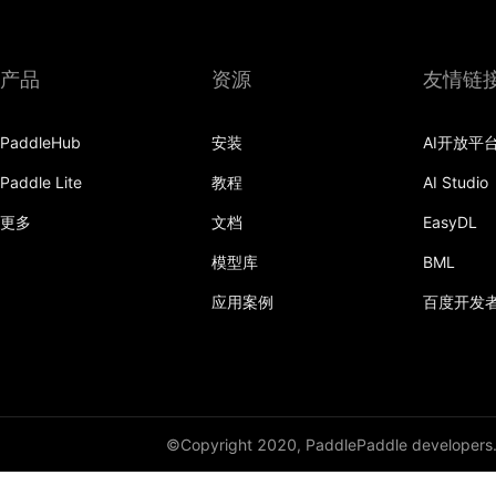
产品
资源
友情链
PaddleHub
安装
AI开放平
Paddle Lite
教程
AI Studio
更多
文档
EasyDL
模型库
BML
应用案例
百度开发
©Copyright 2020, PaddlePaddle developers