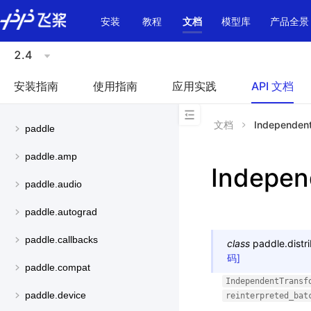
\u200E
安装
教程
文档
模型库
产品全景
2.4
安装指南
使用指南
应用实践
API 文档
文档
Independen
paddle
paddle.amp
Indepen
paddle.audio
paddle.autograd
paddle.callbacks
class
paddle.distri
码]
paddle.compat
IndependentTransf
paddle.device
reinterpreted_bat