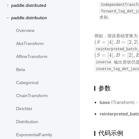
IndependentTransf
paddle.distributed
forward_log_det_j
求和。
paddle.distribution
Overview
例如，假设基础变换为
(
=
[
4
]
,
=
[
2
,
2
]
(
S
S
=
[
4
]
,
B
=
[
2
B
,
2
]
,
E
=
[
3
]
)
AbsTransform
reinterpreted_batch
(
=
[
4
]
,
=
[
2
]
,
(
S
S
=
[
4
]
,
B
=
[
2
B
]
,
E
=
[
2
,
3
]
)
AffineTransform
输出形状仍
inverse
inverse_log_det_jac
Beta
Categorical
参数
ChainTransform
base
(Transform
Dirichlet
reinterpreted_bat
Distribution
代码示例
ExponentialFamily