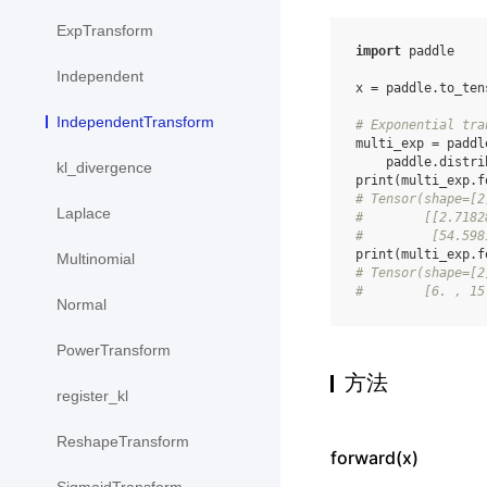
ExpTransform
import
paddle
Independent
x
=
paddle
.
to_ten
IndependentTransform
# Exponential tra
multi_exp
=
paddl
paddle
.
distri
kl_divergence
print
(
multi_exp
.
f
# Tensor(shape=[2
Laplace
#        [[2.7182
#         [54.598
print
(
multi_exp
.
f
Multinomial
# Tensor(shape=[2
#        [6. , 15
Normal
PowerTransform
方法
register_kl
ReshapeTransform
forward(x)