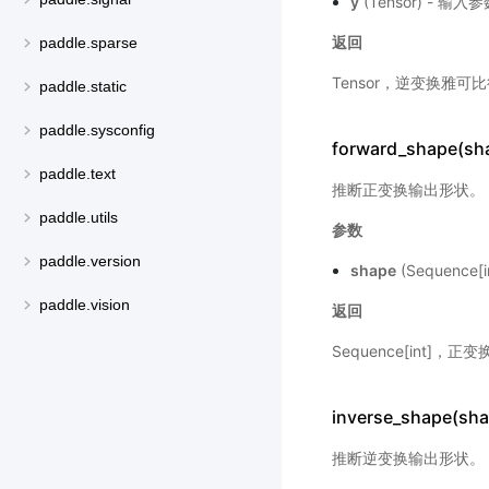
y
(Tensor) - 输入
返回
paddle.sparse
Tensor，逆变换雅
paddle.static
paddle.sysconfig
forward_shape(sh
paddle.text
推断正变换输出形状。
paddle.utils
参数
paddle.version
shape
(Sequence
paddle.vision
返回
Sequence[int]，
inverse_shape(sha
推断逆变换输出形状。