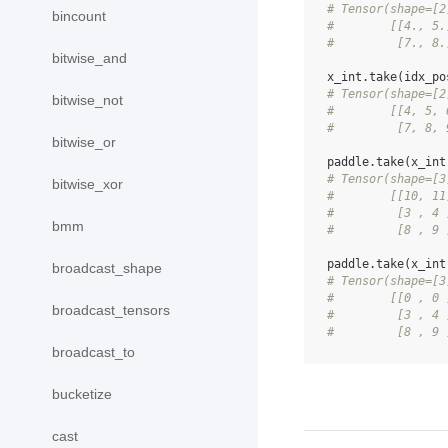
# Tensor(shape=[2
bincount
#        [[4., 5.
#         [7., 8.
bitwise_and
x_int
.
take
(
idx_po
# Tensor(shape=[2
bitwise_not
#        [[4, 5, 
#         [7, 8, 
bitwise_or
paddle
.
take
(
x_int
# Tensor(shape=[3
bitwise_xor
#        [[10, 11
#         [3 , 4 
bmm
#         [8 , 9 
paddle
.
take
(
x_int
broadcast_shape
# Tensor(shape=[3
#        [[0 , 0 
broadcast_tensors
#         [3 , 4 
#         [8 , 9 
broadcast_to
bucketize
cast