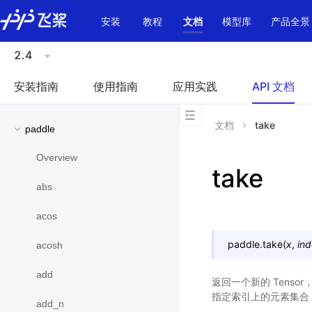
\u200E
安装
教程
文档
模型库
产品全景
2.4
安装指南
使用指南
应用实践
API 文档
文档
take
paddle
Overview
take
abs
acos
paddle.
take
(
x
,
in
acosh
add
返回一个新的 Tensor
指定索引上的元素集合
add_n