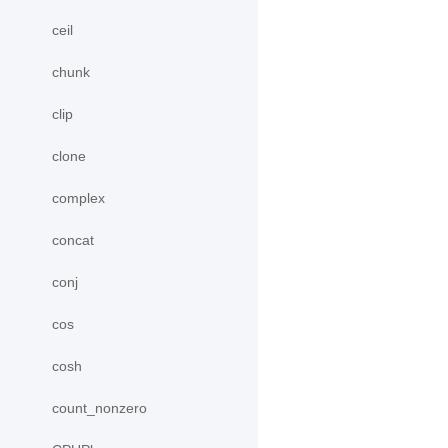
ceil
chunk
clip
clone
complex
concat
conj
cos
cosh
count_nonzero