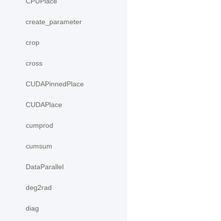
CPUPlace
create_parameter
crop
cross
CUDAPinnedPlace
CUDAPlace
cumprod
cumsum
DataParallel
deg2rad
diag