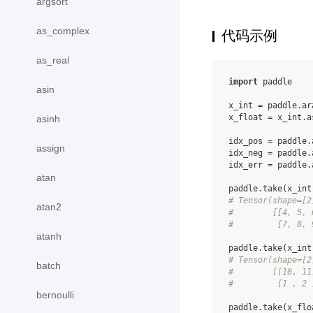
argsort
as_complex
代码示例
as_real
import
paddle
asin
x_int
=
paddle
.
ar
x_float
=
x_int
.
a
asinh
idx_pos
=
paddle
.
assign
idx_neg
=
paddle
.
idx_err
=
paddle
.
atan
paddle
.
take
(
x_int
# Tensor(shape=[2
atan2
#        [[4, 5, 
#         [7, 8, 
atanh
paddle
.
take
(
x_int
# Tensor(shape=[2
batch
#        [[10, 11
#         [1 , 2 
bernoulli
paddle
.
take
(
x_flo