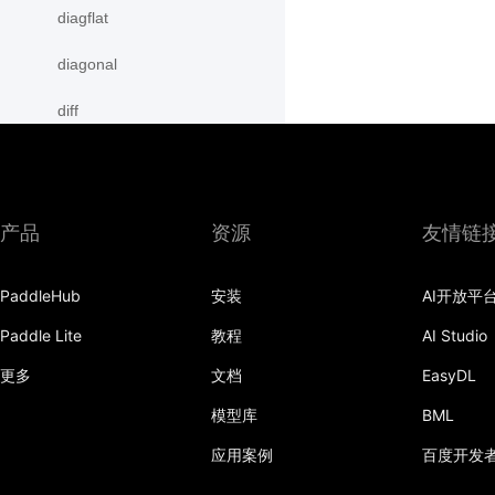
diagflat
diagonal
diff
digamma
disable_signal_handler
产品
资源
友情链
disable_static
PaddleHub
安装
AI开放平
dist
Paddle Lite
教程
AI Studio
divide
更多
文档
EasyDL
dot
模型库
BML
einsum
应用案例
百度开发
empty