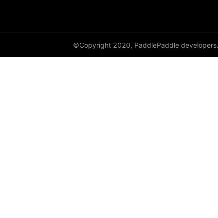
empty_like
enable_static
©Copyright 2020, PaddlePaddle developers
equal
equal_all
erf
erfinv
erfinv_
exp
expand
expand_as