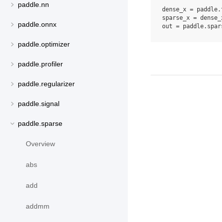
paddle.nn
dense_x
=
paddle
.
sparse_x
=
dense_
paddle.onnx
out
=
paddle
.
spar
paddle.optimizer
paddle.profiler
paddle.regularizer
paddle.signal
paddle.sparse
Overview
abs
add
addmm