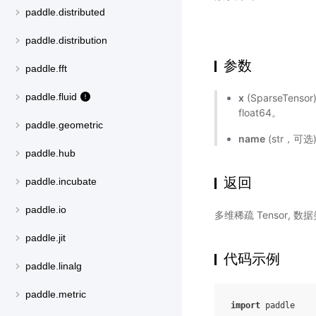
paddle.distributed
paddle.distribution
参数
paddle.fft
paddle.fluid
x
(SparseTens
float64。
paddle.geometric
name
(str，可
paddle.hub
返回
paddle.incubate
paddle.io
多维稀疏 Tensor,
paddle.jit
代码示例
paddle.linalg
paddle.metric
import
paddle