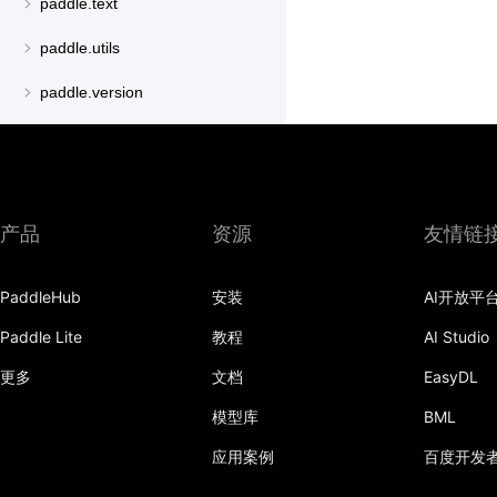
paddle.text
paddle.utils
paddle.version
paddle.vision
产品
资源
友情链
PaddleHub
安装
AI开放平
Paddle Lite
教程
AI Studio
更多
文档
EasyDL
模型库
BML
应用案例
百度开发