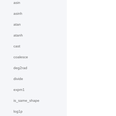
asin
asinh
atan
atanh
cast
coalesce
deg2rad
divide
expm1
is_same_shape
log1p