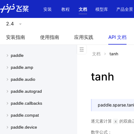
\u200E
安装
教程
文档
模型库
产品全景
2.4
安装指南
使用指南
应用实践
API 文档
文档
tanh
paddle
paddle.amp
tanh
paddle.audio
paddle.autograd
paddle.callbacks
paddle.sparse.
tan
paddle.compat
逐元素计算
的双曲
x
paddle.device
数学公式：