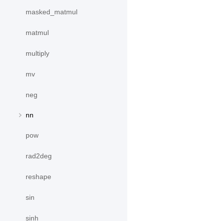
masked_matmul
matmul
multiply
mv
neg
nn
pow
rad2deg
reshape
sin
sinh