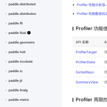
paddle.distributed
Profiler 性能分析器 
Profiler 性能数据
paddle.distribution
paddle.fft
Profiler 
paddle.fluid
API 名称
A
paddle.geometric
ProfilerTarget
paddle.hub
paddle.incubate
ProfilerState
paddle.io
SortedKeys
paddle.jit
SummaryView
paddle.linalg
Profiler 周
paddle.metric