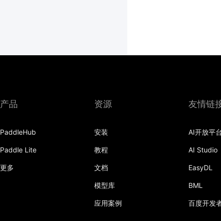
产品
资源
友情链
PaddleHub
安装
AI开放平
Paddle Lite
教程
AI Studio
更多
文档
EasyDL
模型库
BML
应用案例
百度开发