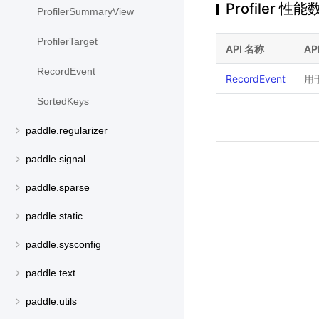
Profiler 
ProfilerSummaryView
ProfilerTarget
API 名称
AP
RecordEvent
RecordEvent
用
SortedKeys
paddle.regularizer
paddle.signal
paddle.sparse
paddle.static
paddle.sysconfig
paddle.text
paddle.utils