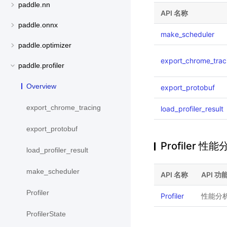
paddle.nn
API 名称
paddle.onnx
make_scheduler
paddle.optimizer
export_chrome_trac
paddle.profiler
Overview
export_protobuf
export_chrome_tracing
load_profiler_result
export_protobuf
Profiler 性能
load_profiler_result
make_scheduler
API 名称
API 功
Profiler
Profiler
性能分
ProfilerState