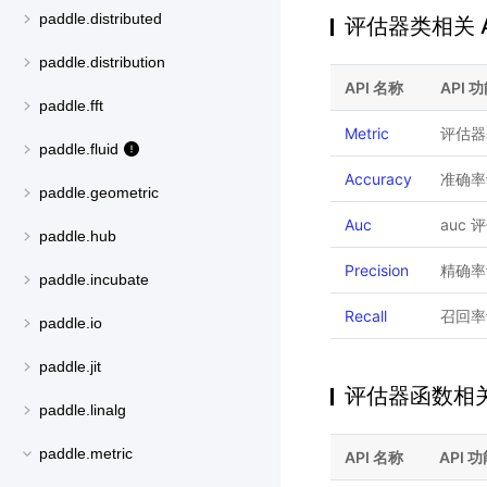
paddle.distributed
评估器类相关 A
paddle.distribution
API 名称
API 
paddle.fft
Metric
评估器
paddle.fluid
Accuracy
准确率
paddle.geometric
Auc
auc 
paddle.hub
Precision
精确率
paddle.incubate
Recall
召回率
paddle.io
paddle.jit
评估器函数相关 
paddle.linalg
paddle.metric
API 名称
API 