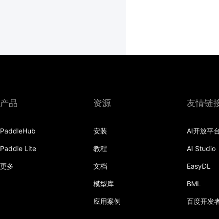
产品
资源
友情链
PaddleHub
安装
AI开放平
Paddle Lite
教程
AI Studio
更多
文档
EasyDL
模型库
BML
应用案例
百度开发