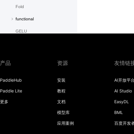
Fold
functional
GELU
GroupNorm
GRU
产品
资源
友情链
GRUCell
PaddleHub
安装
AI开放平
Hardshrink
Paddle Lite
教程
AI Studio
Hardsigmoid
更多
文档
EasyDL
Hardswish
模型库
BML
Hardtanh
应用案例
百度开发
HingeEmbeddingLoss