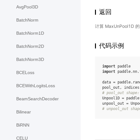
AvgPool3D
返回
BatchNorm
计算 MaxUnPool1D
BatchNorm1D
代码示例
BatchNorm2D
BatchNorm3D
import
paddle
import
paddle.nn.
BCELoss
data
=
paddle
.
ran
BCEWithLogitsLoss
pool_out
,
indices
# pool_out shape:
Unpool1D
=
paddle
BeamSearchDecoder
unpool_out
=
Unpo
# unpool_out shap
Bilinear
BiRNN
CELU