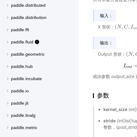
paddle.distributed
输入：
paddle.distribution
(
,
,
X 形状：
(
N
N
,
C
,
C
L
i
n
L
)
i
paddle.fft
paddle.fluid
输出：
(
,
Output 形状：
paddle.geometric
(
N
N
,
C
,
L
paddle.hub
o
u
t
或由参数
output_size
paddle.incubate
paddle.io
参数
paddle.jit
kernel_size
(in
paddle.linalg
stride
(int|l
整数，(pool_str
paddle.metric