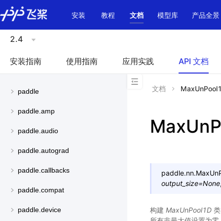
\u200E
安装
教程
文档
模型库
产品全景
2.4
安装指南
使用指南
应用实践
API 文档
文档
MaxUnPool
paddle
paddle.amp
MaxUnP
paddle.audio
paddle.autograd
paddle.callbacks
paddle.nn.
MaxUnP
output_size
=
None
paddle.compat
构建
MaxUnPool1D
类
paddle.device
所有非最大值设置为零