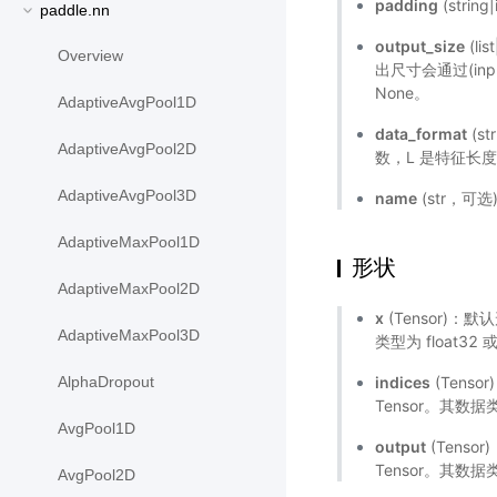
padding
(strin
paddle.nn
output_size
(l
Overview
出尺寸会通过(input
None。
AdaptiveAvgPool1D
data_format
(s
AdaptiveAvgPool2D
数，L 是特征长度
AdaptiveAvgPool3D
name
(str，可
AdaptiveMaxPool1D
形状
AdaptiveMaxPool2D
x
(Tensor)：
AdaptiveMaxPool3D
类型为 float32 或
indices
(Tens
AlphaDropout
Tensor。其数据类
AvgPool1D
output
(Tens
Tensor。其数
AvgPool2D