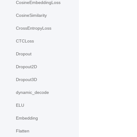
CosineEmbeddingLoss
CosineSimilarity
CrossEntropyLoss
CTCLoss
Dropout
Dropout2D
Dropout3D
dynamic_decode
ELU
Embedding
Flatten