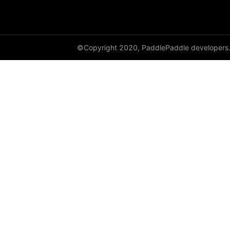
HSigmoidLoss
Identity
©Copyright 2020, PaddlePaddle developers
initializer
InstanceNorm1D
InstanceNorm2D
InstanceNorm3D
KLDivLoss
L1Loss
Layer
LayerDict