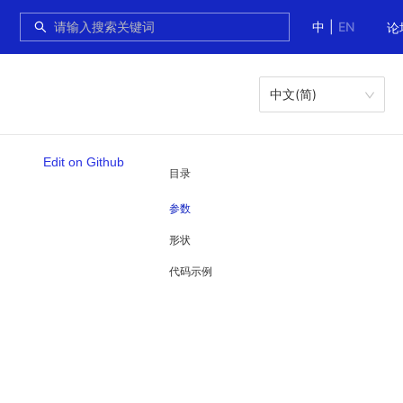
中
|
EN
论
中文(简)
Edit on Github
目录
参数
形状
代码示例