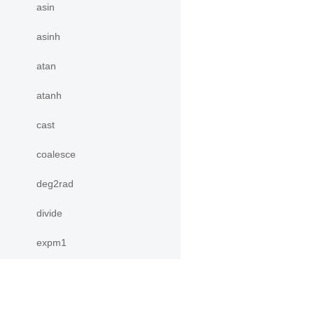
asin
asinh
atan
atanh
cast
coalesce
deg2rad
divide
expm1
is_same_shape
log1p