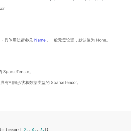
or
选) - 具体用法请参见
Name
，一般无需设置，默认值为 None。
SparseTensor。
put 具有相同形状和数据类型的 SparseTensor。
to_tensor
([
-
2.
,
0.
,
8.
])