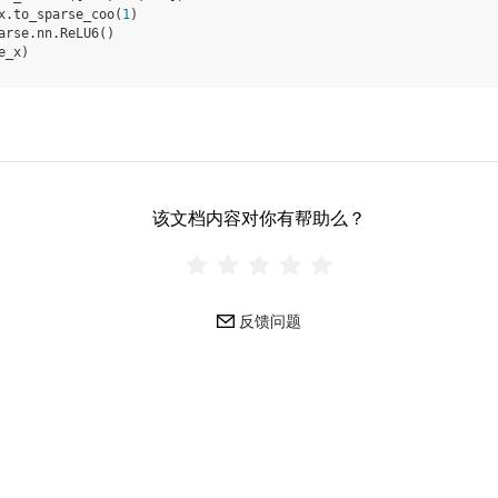
x
.
to_sparse_coo
(
1
)
arse
.
nn
.
ReLU6
()
e_x
)
该文档内容对你有帮助么？
反馈问题