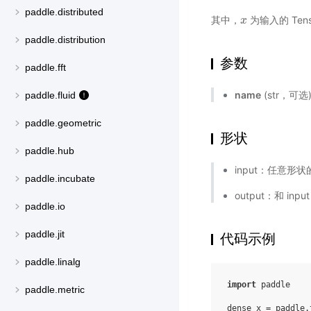
paddle.distributed
其中，
为输入的 Tens
x
x
paddle.distribution
参数
paddle.fft
name
(str，可
paddle.fluid
paddle.geometric
形状
paddle.hub
input：任意形状的 
paddle.incubate
output：和 in
paddle.io
paddle.jit
代码示例
paddle.linalg
import
paddle
paddle.metric
dense_x
=
paddle
.