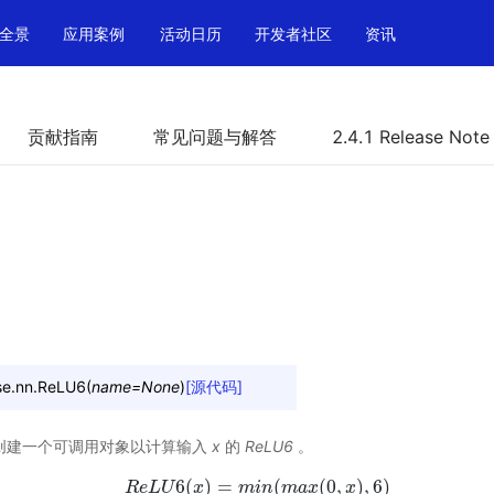
全景
应用案例
活动日历
开发者社区
资讯
贡献指南
常见问题与解答
2.4.1 Release Note
e.nn.
ReLU6
(
name
=
None
)
[源代码]
层，创建一个可调用对象以计算输入
x
的
ReLU6
。
6
(
)
=
(
(
0
,
)
,
6
)
R
e
L
R
U
e
L
U
x
6
(
x
)
=
m
m
i
i
n
n
(
m
m
a
x
a
(
0
x
,
x
)
,
6
x
)