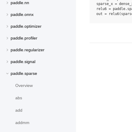
paddle.nn
sparse_x
=
dense_
relu6
=
paddle
.
sp
out
=
relu6
(
spars
paddle.onnx
paddle.optimizer
paddle.profiler
paddle.regularizer
paddle.signal
paddle.sparse
Overview
abs
add
addmm