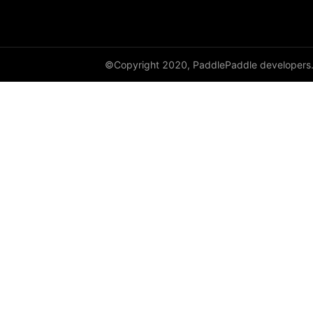
empty_like
enable_static
©Copyright 2020, PaddlePaddle developers
equal
equal_all
erf
erfinv
erfinv_
exp
expand
expand_as