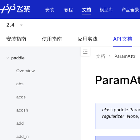
\u200E
安装
教程
文档
模型库
产品全景
2.4
安装指南
使用指南
应用实践
API 文档
文档
ParamAttr
paddle
Overview
ParamAt
abs
acos
class
paddle.
Para
acosh
regularizer
=
None
add
add_n