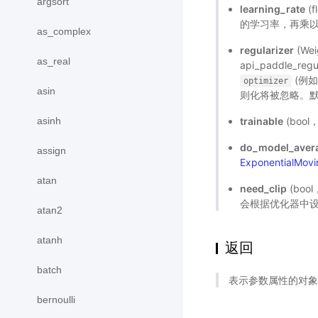
argsort
learning_rate
(
的学习率，再乘以 lea
as_complex
regularizer
(We
as_real
api_paddle_regu
(例
optimizer
asin
则化将被忽略。默
asinh
trainable
(boo
do_model_aver
assign
ExponentialMov
atan
need_clip
(bo
会根据优化器中
atan2
atanh
返回
batch
表示参数属性的对象
bernoulli