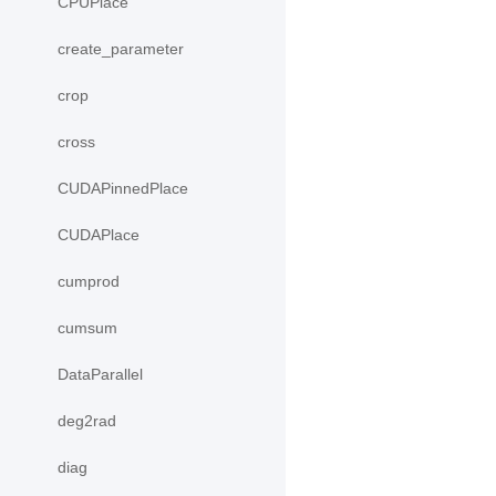
CPUPlace
create_parameter
crop
cross
CUDAPinnedPlace
CUDAPlace
cumprod
cumsum
DataParallel
deg2rad
diag