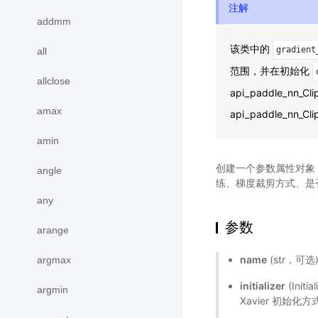
注解
addmm
该类中的
gradient
all
范围，并在初始化
allclose
api_paddle_nn_Cl
amax
api_paddle_nn_Cli
amin
创建一个参数属性对象
angle
练、梯度裁剪方式、是
any
参数
arange
name
(str，可
argmax
initializer
(Ini
argmin
Xavier 初始