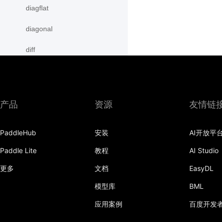
diagflat
diagonal
diff
digamma
disable_signal_handler
产品
资源
友情链
disable_static
PaddleHub
安装
AI开放平
dist
Paddle Lite
教程
AI Studio
divide
更多
文档
EasyDL
dot
模型库
BML
einsum
应用案例
百度开发
empty