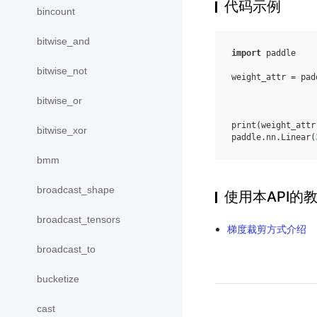
代码示例
bincount
bitwise_and
import
paddle
bitwise_not
weight_attr
=
pad
bitwise_or
print
(
weight_attr
bitwise_xor
paddle
.
nn
.
Linear
(
bmm
broadcast_shape
使用本API的
broadcast_tensors
梯度裁剪方式介绍
broadcast_to
bucketize
cast