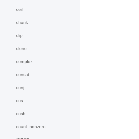
ceil
chunk
clip
clone
complex
concat
conj
cos
cosh
count_nonzero