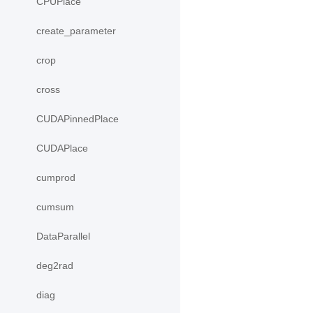
CPUPlace
create_parameter
crop
cross
CUDAPinnedPlace
CUDAPlace
cumprod
cumsum
DataParallel
deg2rad
diag