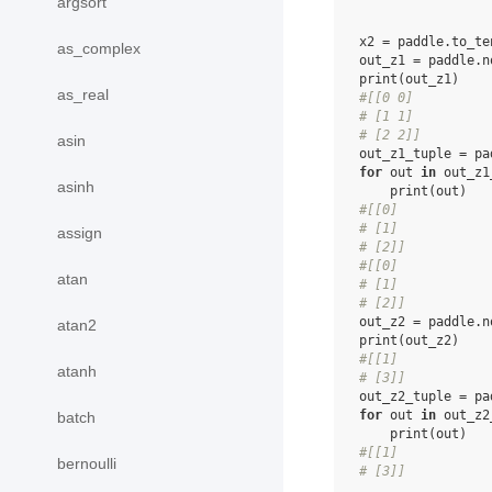
argsort
x2
=
paddle
.
to_te
as_complex
out_z1
=
paddle
.
n
print
(
out_z1
)
as_real
#[[0 0]
# [1 1]
# [2 2]]
asin
out_z1_tuple
=
pa
for
out
in
out_z1
asinh
print
(
out
)
#[[0]
# [1]
assign
# [2]]
#[[0]
atan
# [1]
# [2]]
out_z2
=
paddle
.
n
atan2
print
(
out_z2
)
#[[1]
atanh
# [3]]
out_z2_tuple
=
pa
for
out
in
out_z2
batch
print
(
out
)
#[[1]
bernoulli
# [3]]