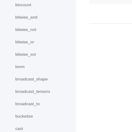
bincount
bitwise_and
bitwise_not
bitwise_or
bitwise_xor
bmm
broadcast_shape
broadcast_tensors
broadcast_to
bucketize
cast