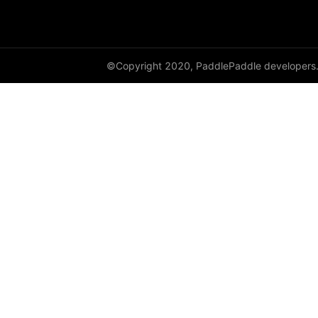
empty_like
enable_static
©Copyright 2020, PaddlePaddle developers
equal
equal_all
erf
erfinv
erfinv_
exp
expand
expand_as