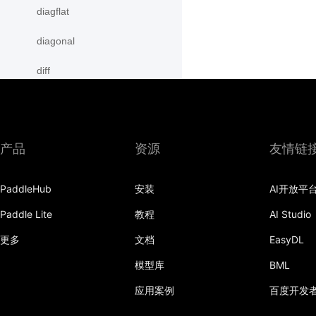
diagflat
diagonal
diff
digamma
disable_signal_handler
产品
资源
友情链
disable_static
PaddleHub
安装
AI开放平
dist
Paddle Lite
教程
AI Studio
divide
更多
文档
EasyDL
dot
模型库
BML
einsum
应用案例
百度开发
empty