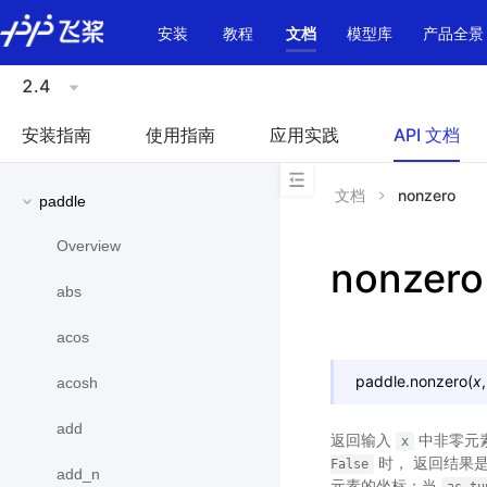
\u200E
安装
教程
文档
模型库
产品全景
2.4
安装指南
使用指南
应用实践
API 文档
文档
nonzero
paddle
Overview
nonzero
abs
acos
paddle.
nonzero
(
x
acosh
add
返回输入
中非零元
x
时， 返回结果
False
add_n
元素的坐标；当