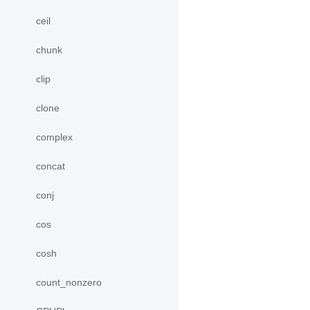
ceil
chunk
clip
clone
complex
concat
conj
cos
cosh
count_nonzero