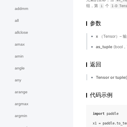
as_tu
组，第
个
i
1-D
Ten
addmm
all
参数
allclose
x
（Tensor）– 输
amax
as_tuple
(boo
amin
返回
angle
Tensor or tuple
any
arange
代码示例
argmax
import
paddle
argmin
x1
=
paddle
.
to_te