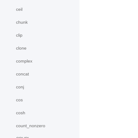
ceil
chunk
clip
clone
complex
concat
conj
cos
cosh
count_nonzero