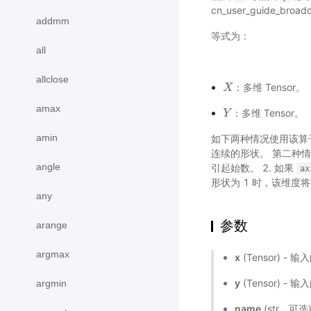
cn_user_guide_broadc
addmm
等式为：
all
allclose
：多维 Tensor。
X
X
amax
：多维 Tensor。
Y
Y
amin
如下两种情况使用该算子
连续的形状。 第二种情况
angle
引起始数。 2. 如果
ax
形状为 1 时，该维度将会被忽
any
参数
arange
argmax
x
(Tensor) - 
y
(Tensor) - 
argmin
name
(str，可