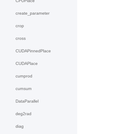
CPUPlace
create_parameter
crop
cross
CUDAPinnedPlace
CUDAPlace
cumprod
cumsum
DataParallel
deg2rad
diag