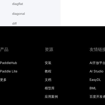
diagflat
diagonal
diff
digamma
disable_signal_handler
产品
资源
友情链
disable_static
PaddleHub
安装
AI开放平
dist
Paddle Lite
教程
AI Studio
divide
更多
文档
EasyDL
dot
模型库
BML
einsum
应用案例
百度开发
empty