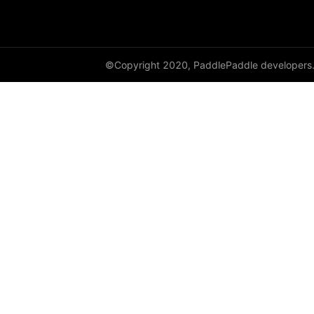
empty_like
enable_static
©Copyright 2020, PaddlePaddle developers
equal
equal_all
erf
erfinv
erfinv_
exp
expand
expand_as