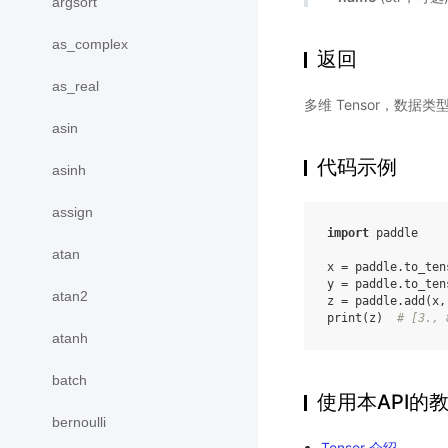
argsort
as_complex
返回
as_real
多维 Tensor，数据类
asin
代码示例
asinh
assign
import
paddle
atan
x
=
paddle
.
to_ten
y
=
paddle
.
to_ten
atan2
z
=
paddle
.
add
(
x
,
print
(
z
)
# [3., 
atanh
batch
使用本API的
bernoulli
Tensor 介绍