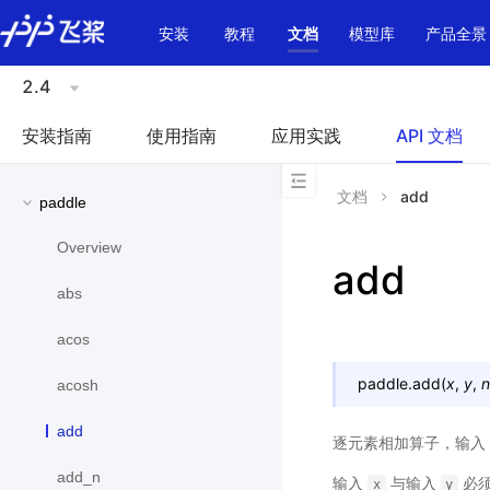
\u200E
安装
教程
文档
模型库
产品全景
2.4
安装指南
使用指南
应用实践
API 文档
文档
add
paddle
Overview
add
abs
acos
paddle.
add
(
x
,
y
,
acosh
add
逐元素相加算子，输入
add_n
输入
与输入
必须
x
y