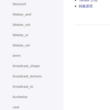
bincount
转换原理
bitwise_and
bitwise_not
bitwise_or
bitwise_xor
bmm
broadcast_shape
broadcast_tensors
broadcast_to
bucketize
cast