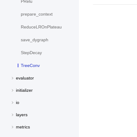
PRelu
prepare_context
ReduceLROnPlateau
save_dygraph
StepDecay
TreeConv
evaluator
initializer
io
layers
metrics