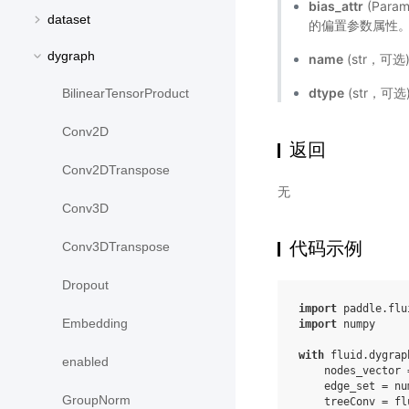
bias_attr
(Par
dataset
的偏置参数属性
dygraph
name
(str，可
dtype
(str，可选
BilinearTensorProduct
Conv2D
返回
Conv2DTranspose
无
Conv3D
代码示例
Conv3DTranspose
Dropout
import
paddle.flu
Embedding
import
numpy
with
fluid
.
dygrap
enabled
nodes_vector
edge_set
=
nu
GroupNorm
treeConv
=
fl