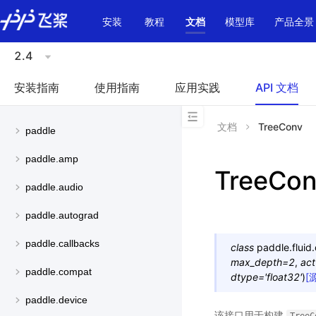
\u200E
安装
教程
文档
模型库
产品全景
2.4
安装指南
使用指南
应用实践
API 文档
文档
TreeConv
paddle
paddle.amp
TreeCo
paddle.audio
paddle.autograd
paddle.callbacks
class
paddle.fluid
max_depth
=
2
,
act
paddle.compat
dtype
=
'float32'
)
[
paddle.device
该接口用于构建