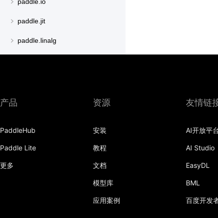
paddle.io
paddle.jit
paddle.linalg
paddle.metric
paddle.nn
paddle.onnx
产品
资源
友情链
paddle.optimizer
PaddleHub
安装
AI开放平
paddle.profiler
Paddle Lite
教程
AI Studio
paddle.regularizer
更多
文档
EasyDL
paddle.signal
模型库
BML
paddle.sparse
应用案例
百度开发
paddle.static