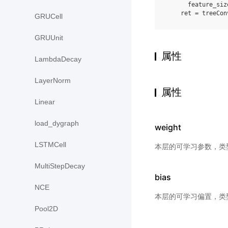
feature_siz
ret
=
treeCon
GRUCell
GRUUnit
属性
LambdaDecay
LayerNorm
属性
Linear
load_dygraph
weight
LSTMCell
本层的可学习参数，类
MultiStepDecay
bias
NCE
本层的可学习偏置，类
Pool2D