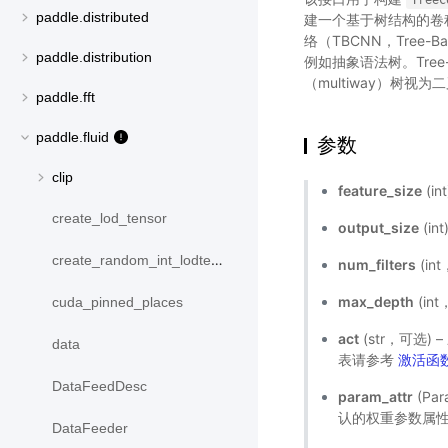
TreeC
paddle.distributed
建一个基于树结构的卷积（
络（TBCNN，Tree-B
paddle.distribution
例如抽象语法树。Tree
（multiway）树视
paddle.fft
paddle.fluid
参数
clip
feature_size
(i
create_lod_tensor
output_size
(in
create_random_int_lodtensor
num_filters
(i
max_depth
(in
cuda_pinned_places
act
(str，可选)
data
表请参考
激活函
DataFeedDesc
param_attr
(Pa
认的权重参数属
DataFeeder