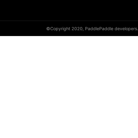
paddle.sysconfig
paddle.text
©Copyright 2020, PaddlePaddle developers
paddle.utils
paddle.version
paddle.vision