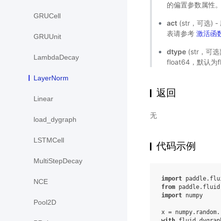
的偏置参数属性
GRUCell
act
(str，可选)
表请参考
激活函
GRUUnit
dtype
(str，可选
LambdaDecay
float64，默认为f
LayerNorm
返回
Linear
无
load_dygraph
LSTMCell
代码示例
MultiStepDecay
import
paddle.flu
NCE
from
paddle.fluid
import
numpy
Pool2D
x
=
numpy
.
random
.
with
fluid
.
dygrap