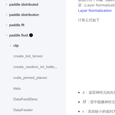
Layer
paddle.distributed
层（Layer Norma
Layer Normalization
paddle.distribution
计算公式如下
paddle.fft
paddle.fluid
clip
create_lod_tensor
create_random_int_lodtensor
cuda_pinned_places
data
：该层神经元的向
x
x
DataFeedDesc
：层中隐藏神经
H
H
DataFeeder
：添加较小的值到
ϵ
ϵ