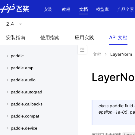
\u200E
安装
教程
文档
模型库
产品全景
2.4
安装指南
使用指南
应用实践
API 文档
文档
LayerNorm
paddle
paddle.amp
LayerN
paddle.audio
paddle.autograd
paddle.callbacks
class
paddle.fluid
epsilon
=
1e-05
,
pa
paddle.compat
paddle.device
该接口用于构建