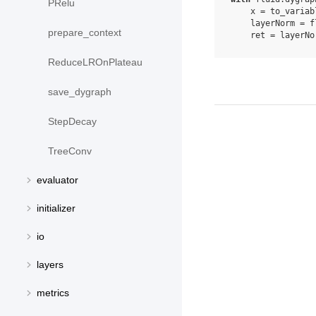
PRelu
x
=
to_variab
layerNorm
=
f
prepare_context
ret
=
layerNo
ReduceLROnPlateau
save_dygraph
StepDecay
TreeConv
evaluator
initializer
io
layers
metrics