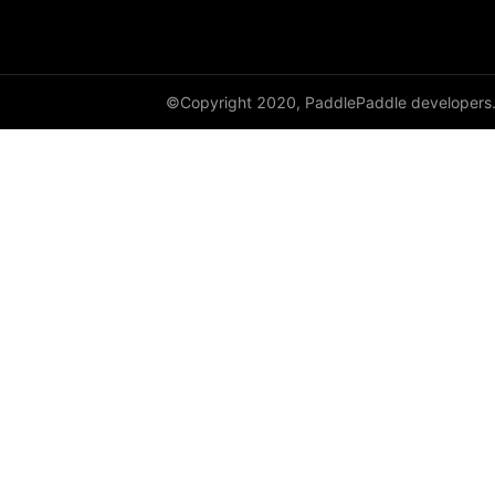
paddle.sysconfig
paddle.text
©Copyright 2020, PaddlePaddle developers
paddle.utils
paddle.version
paddle.vision