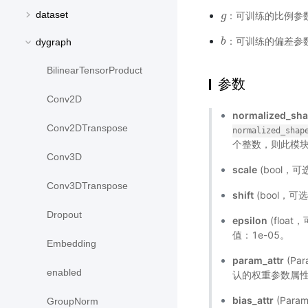
dataset
：可训练的比例参
g
g
：可训练的偏差参
b
b
dygraph
BilinearTensorProduct
参数
Conv2D
normalized_sh
Conv2DTranspose
normalized_shap
个整数，则此模
Conv3D
scale
(bool，
Conv3DTranspose
shift
(bool，
Dropout
epsilon
(flo
值：1e-05。
Embedding
param_attr
(Pa
enabled
认的权重参数属
bias_attr
(Par
GroupNorm