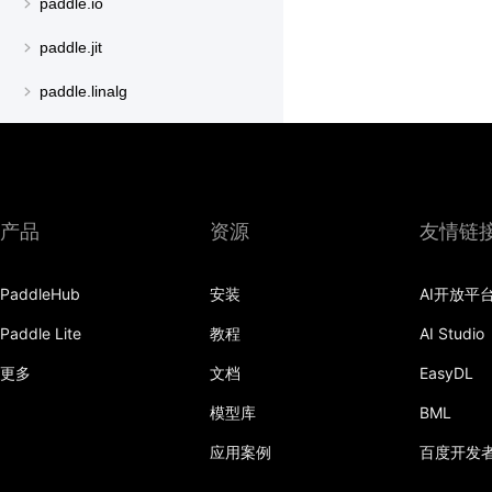
paddle.io
paddle.jit
paddle.linalg
paddle.metric
paddle.nn
paddle.onnx
产品
资源
友情链
paddle.optimizer
PaddleHub
安装
AI开放平
paddle.profiler
Paddle Lite
教程
AI Studio
paddle.regularizer
更多
文档
EasyDL
paddle.signal
模型库
BML
paddle.sparse
应用案例
百度开发
paddle.static