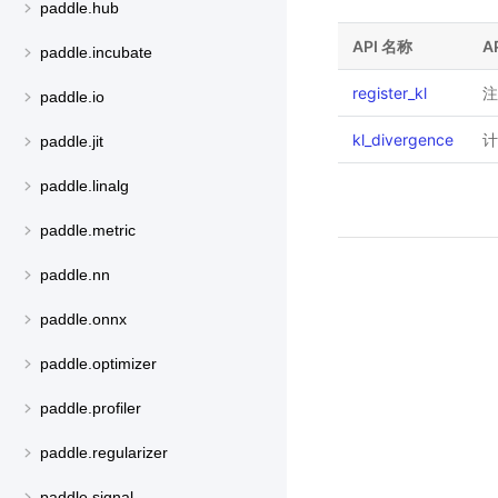
paddle.hub
API 名称
A
paddle.incubate
register_kl
注
paddle.io
kl_divergence
计
paddle.jit
paddle.linalg
paddle.metric
paddle.nn
paddle.onnx
paddle.optimizer
paddle.profiler
paddle.regularizer
paddle.signal