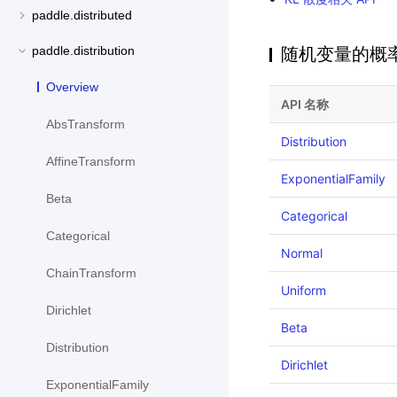
paddle.distributed
随机变量的概
paddle.distribution
Overview
API 名称
AbsTransform
Distribution
AffineTransform
ExponentialFamily
Beta
Categorical
Categorical
Normal
ChainTransform
Uniform
Dirichlet
Beta
Distribution
Dirichlet
ExponentialFamily