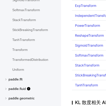
SigmoidTransform
ExpTransform
SoftmaxTransform
IndependentTransf
StackTransform
PowerTransform
StickBreakingTransform
ReshapeTransform
TanhTransform
SigmoidTransform
Transform
SoftmaxTransform
TransformedDistribution
StackTransform
Uniform
StickBreakingTrans
paddle.fft
TanhTransform
paddle.fluid
paddle.geometric
KL 散度相关 A