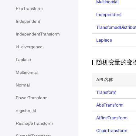
Multinomial
ExpTransform
Independent
Independent
TransfomedDistribu
IndependentTransform
Laplace
kl_divergence
Laplace
随机变量的变
Multinomial
API 名称
Normal
Transform
PowerTransform
AbsTransform
register_kl
AffineTransform
ReshapeTransform
ChainTransform