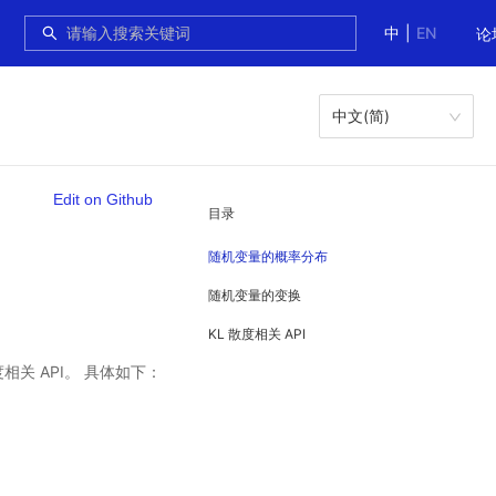
中
|
EN
论
中文(简)
Edit on Github
目录
随机变量的概率分布
随机变量的变换
KL 散度相关 API
度相关 API。 具体如下：