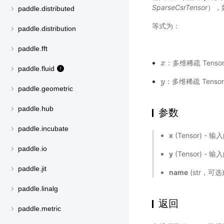
SparseCsrTensor
），
paddle.distributed
等式为：
paddle.distribution
paddle.fft
：多维稀疏 Tenso
x
x
paddle.fluid
：多维稀疏 Tenso
y
y
paddle.geometric
paddle.hub
参数
paddle.incubate
x
(Tensor) - 输
paddle.io
y
(Tensor) - 输
paddle.jit
name
(str，可
paddle.linalg
返回
paddle.metric