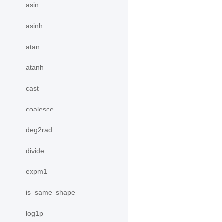
asin
asinh
atan
atanh
cast
coalesce
deg2rad
divide
expm1
is_same_shape
log1p