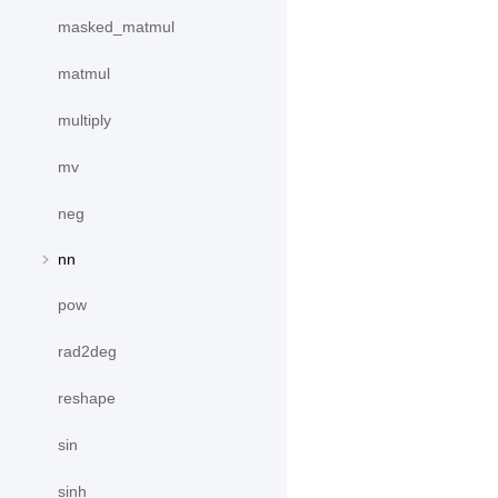
masked_matmul
matmul
multiply
mv
neg
nn
pow
rad2deg
reshape
sin
sinh