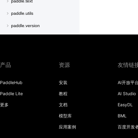
paddle.text
paddle.utils
paddle.version
paddle.vision
产品
资源
友情链
PaddleHub
安装
AI开放平
Paddle Lite
教程
AI Studio
更多
文档
EasyDL
模型库
BML
应用案例
百度开发