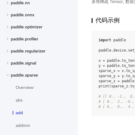
多维稀疏 Tensor,
paddle.nn
paddle.onnx
代码示例
paddle.optimizer
paddle.profiler
import
paddle
paddle
.
device
.
set
paddle.regularizer
x
=
paddle
.
to_ten
paddle.signal
y
=
paddle
.
to_ten
sparse_x
=
x
.
to_s
paddle.sparse
sparse_y
=
y
.
to_s
sparse_z
=
paddle
print
(
sparse_z
.
to
Overview
# [[ 0., -1.,  0.
abs
# [ 0.,  2., -6.,
# [ 6.,  8.,  4.,
add
addmm