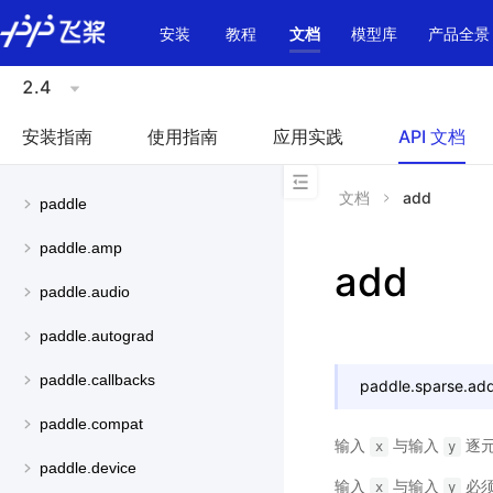
\u200E
安装
教程
文档
模型库
产品全景
2.4
安装指南
使用指南
应用实践
API 文档
文档
add
paddle
paddle.amp
add
paddle.audio
paddle.autograd
paddle.callbacks
paddle.sparse.
ad
paddle.compat
输入
与输入
逐元
x
y
paddle.device
输入
与输入
必须
x
y