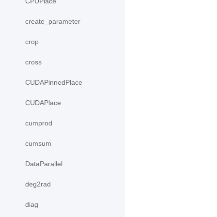
CPUPlace
create_parameter
crop
cross
CUDAPinnedPlace
CUDAPlace
cumprod
cumsum
DataParallel
deg2rad
diag