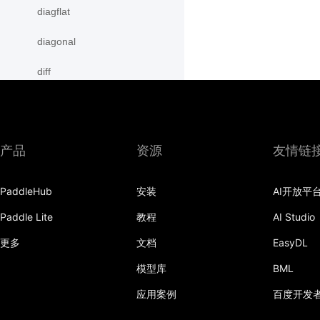
diagflat
diagonal
diff
digamma
disable_signal_handler
产品
资源
友情链
disable_static
PaddleHub
安装
AI开放平
dist
Paddle Lite
教程
AI Studio
divide
更多
文档
EasyDL
dot
模型库
BML
einsum
应用案例
百度开发
empty