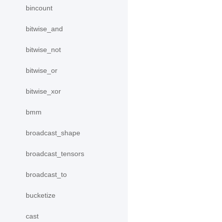
bincount
bitwise_and
bitwise_not
bitwise_or
bitwise_xor
bmm
broadcast_shape
broadcast_tensors
broadcast_to
bucketize
cast