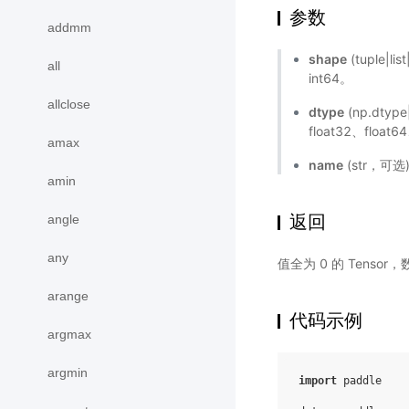
参数
addmm
shape
(tuple|li
all
int64。
allclose
dtype
(np.dty
float32、floa
amax
name
(str，可
amin
返回
angle
any
值全为 0 的 Tenso
arange
代码示例
argmax
argmin
import
paddle