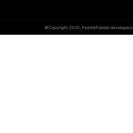
empty_like
enable_static
©Copyright 2020, PaddlePaddle developers
equal
equal_all
erf
erfinv
erfinv_
exp
expand
expand_as