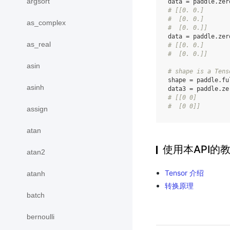
argsort
data
=
paddle
.
zer
# [[0. 0.]
#  [0. 0.]
as_complex
#  [0. 0.]]
data
=
paddle
.
zer
as_real
# [[0. 0.]
#  [0. 0.]]
asin
# shape is a Tens
shape
=
paddle
.
fu
asinh
data3
=
paddle
.
ze
# [[0 0]
#  [0 0]]
assign
atan
使用本API的
atan2
Tensor 介绍
atanh
转换原理
batch
bernoulli