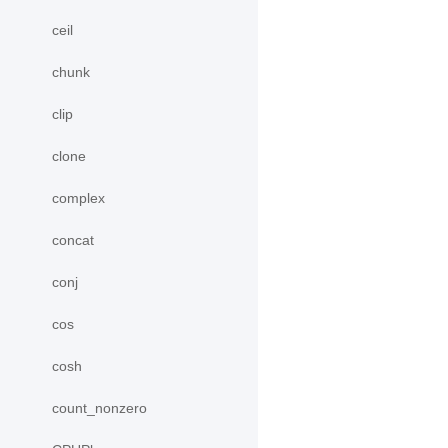
ceil
chunk
clip
clone
complex
concat
conj
cos
cosh
count_nonzero